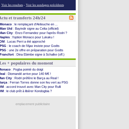
Voir les resultats
-
Voir les sondages précédents
Actu et transferts 24h/24
Monaco
: le remplaçant d'Akliouche en ...
Man Utd
: Bayindir signe au Celta (officiel)
Man City
: Enzo Fernandez pour l'après-Rodri ?
Naples
: l'option Monaco pour Lukaku !
OM
: Lucas Perri a été approché
PSG
: le coach de l'Ajax insiste pour Godts
PSG
: une 2e offre en préparation pour Godts
Francfort
: Dina Ebimbe signe à Schalke (off.)
Strasbourg
: Saïdou Sow prêté à Nantes (off.)
Les + populaires du moment
Monaco
: Filipe Luis aimerait garder Balogun
Dortmund
: Newcastle est prévenu pour Nmecha
Monaco
: Pogba pointé du doigt
Barça
: première offre à 45 M€ pour Rodri ?
Real
: Diomandé arrive pour 140 M€ !
Argentine
: le soutien très appuyé à Infantino
Man City
: Rodri préfère le Barça au Real !
Tottenham
: Van de Ven va prolonger
Barça
: Ferran Torres donne son feu vert au PSG
Barça
: l'agent de Rodri confirme !
OM
: accord trouvé avec Man City pour Rulli
FIFA
: la CAF soutient Infantino
OM
: le club prêt à libérer Kondogbia ?
CdM 2030
: Rubiales charge Infantino et ...
PSG
: l'étonnante rumeur Gusto
Rennes
: Embolo a des pistes alléchantes
PSG
: Luis Enrique satisfait malgré tout
Côte d'Ivoire
: Renard affiche ses ambitions
emplacement publicitaire
Rennes
: Haise confirme pour Aït Boudlal
Man City
: Trafford à Leeds pour 47 M€ (off...
Man Utd
: Zirkzee vers la Juventus ?
Amical
: Monaco s'impose contre Getafe
Nantes
: Der Zakarian et sa relation avec Kita