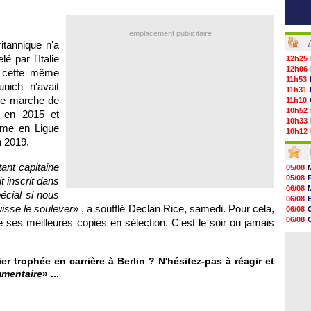
emplacement publicitaire
ritannique n'a
é par l'Italie
12h25
12h06
s cette même
11h53
nich n'avait
11h31
ère marche de
11h10
10h52
 en 2015 et
10h33
ême en Ligue
10h12
n 2019.
10h09
10h05
09h44
ant capitaine
05/08
09h24
05/08
t inscrit dans
09h06
06/08
pécial si nous
08h44
06/08
08h22
uisse le soulever
» , a soufflé Declan Rice, samedi. Pour cela,
06/08
06/08
06/08
ses meilleures copies en sélection. C'est le soir ou jamais
06/08
06/08
06/08
06/08
06/08
06/08
er trophée en carrière à Berlin ? N'hésitez-pas à réagir et
06/08
mmentaire
» ...
06/08
06/08
06/08