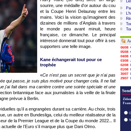
Le
sourire, une médaille d'or autour du cou
Pa
et la Coupe Henri Delaunay entre les
L'
mains. Voici la vision qu'imaginent des
Ré
dizaines de millions d'Anglais à travers
To
le monde peu avant minuit, heure
To
française, ce dimanche. Le principal
intéressé donnerait tout pour offrir à ses
A
supporters une telle image.
06/08
05/08
04/08
Kane échangerait tout pour ce
03/08
trophée
02/08
01/08
30/07
«
Ce n'est pas un secret que je n'ai pas
29/07
e qui passe, je suis plus motivé pour changer cela. Il ne fait
29/07
e j'ai fait dans ma carrière contre une soirée spéciale et une
29/07
Sond
29/07
lection britannique face aux journalistes à la veille de la finale
28/07
pagne prévue à Berlin.
Zidan
28/07
Franc
28/07
viduelles qu'il a engrangées durant sa carrière. Au choix, trois
28/07
O
ue, un autre en Bundesliga, celui du meilleur réalisateur de la
ur de la Premier League et de la Coupe du monde 2022... Il
ion actuelle de l'Euro s'il marque plus que Dani Olmo.