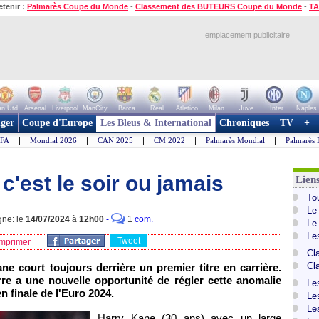
etenir :
Palmarès Coupe du Monde
-
Classement des BUTEURS Coupe du Monde
-
TA
emplacement publicitaire
n Utd
Arsenal
Liverpool
ManCity
Barca
Real
Atletico
Milan
Juve
Inter
Naples
ger
Coupe d'Europe
Les Bleus & International
Chroniques
TV
+
IFA
|
Mondial 2026
|
CAN 2025
|
CM 2022
|
Palmarès Mondial
|
Palmarès 
c'est le soir ou jamais
Lien
To
Le
gne: le
14/07/2024
à
12h00
-
1
com.
Le
Le
Tweet
mprimer
Cl
Cl
e court toujours derrière un premier titre en carrière.
erre a une nouvelle opportunité de régler cette anomalie
Le
n finale de l'Euro 2024.
Le
Le
Harry Kane (30 ans) avec un large