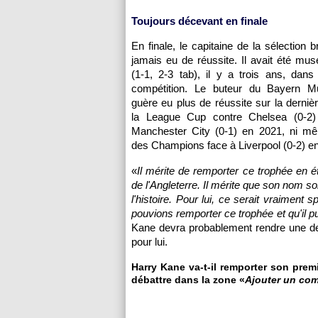
Toujours décevant en finale
En finale, le capitaine de la sélection b
jamais eu de réussite. Il avait été musel
(1-1, 2-3 tab), il y a trois ans, dan
compétition. Le buteur du Bayern Mu
guère eu plus de réussite sur la derni
la League Cup contre Chelsea (0-2)
Manchester City (0-1) en 2021, ni m
des Champions face à Liverpool (0-2) e
«
Il mérite de remporter ce trophée en ét
de l'Angleterre. Il mérite que son nom soi
l'histoire. Pour lui, ce serait vraiment s
pouvions remporter ce trophée et qu'il p
Kane devra probablement rendre une de 
pour lui.
Harry Kane va-t-il remporter son premi
débattre dans la zone «
Ajouter un co