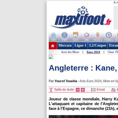
A r
OM
PSG
Lyon
Lille
Monaco
Chelsea
Ma
+ de clubs
Mercato
Ligue 1
L2/Coupes
Etran
Actu des Bleus
|
Euro 2024
|
Class. F
Angleterre : Kane, 
Par
Youcef Touaitia
-
Actu Euro 2024, Mise en li
Taille du texte:
Email
I
Joueur de classe mondiale, Harry Kan
L'attaquant et capitaine de l'Anglet
face à l'Espagne, ce dimanche (21h), e