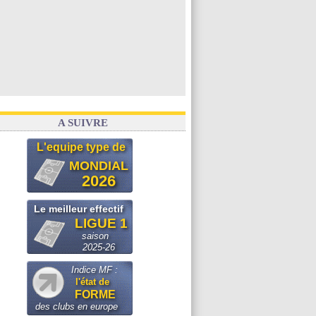
Voir les brèves précédentes
A SUIVRE
L'equipe type de
MONDIAL
2026
Le meilleur effectif
LIGUE 1
saison
2025-26
Indice MF :
l'état de
FORME
des clubs en europe