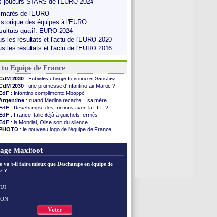
s joueurs STARS de l'EURO 2024
lmarès de l'EURO
historique des équipes à l'EURO
sultats qualif. EURO 2024
us les résultats et l'actu de l'EURO 2020
us les résultats et l'actu de l'EURO 2016
ctu Equipe de France
CdM 2030
: Rubiales charge Infantino et Sanchez
CdM 2030
: une promesse d'Infantino au Maroc ?
EdF
: Infantino complimente Mbappé
Argentine
: quand Medina recadre... sa mère
EdF
: Deschamps, des frictions avec la FFF ?
EdF
: France-Italie déjà à guichets fermés
EdF
: le Mondial, Olise sort du silence
PHOTO
: le nouveau logo de l'équipe de France
EdF
: Trezeguet valide le choix Zidane
EdF
: Zidane et l'argent, les mots de Diallo
age Maxifoot
EdF
: Zidane pense déjà à un retour de Mendy
EdF
: le message de Mbappé à Zidane
e va t-il faire mieux que Deschamps en équipe de
EdF
: les mots de Genesio pour Zidane
e ?
VIDEO
: Zidane a rencontré les supporters
EdF
: Zidane soutient Christophe Gleizes
UI
Voir toutes les brèves
NON
Voter