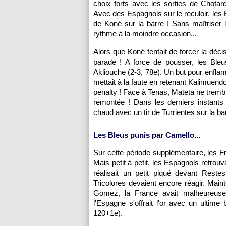
choix forts avec les sorties de Chota
Avec des Espagnols sur le reculoir, les
de Koné sur la barre ! Sans maîtriser l
rythme à la moindre occasion...
Alors que Koné tentait de forcer la déci
parade ! A force de pousser, les Bleus
Akliouche (2-3, 78e). Un but pour enfla
mettait à la faute en retenant Kalimuendo 
penalty ! Face à Tenas, Mateta ne trembla
remontée ! Dans les derniers instants
chaud avec un tir de Turrientes sur la bar
Les Bleus punis par Camello...
Sur cette période supplémentaire, les Fr
Mais petit à petit, les Espagnols retrou
réalisait un petit piqué devant Reste
Tricolores devaient encore réagir. Main
Gomez, la France avait malheureusem
l'Espagne s'offrait l'or avec un ulti
120+1e).