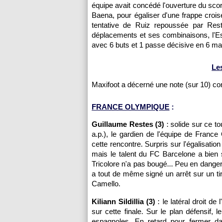
équipe avait concédé l'ouverture du scor
Baena, pour égaliser d'une frappe crois
tentative de Ruiz repoussée par Res
déplacements et ses combinaisons, l'Esp
avec 6 buts et 1 passe décisive en 6 ma
Le
Maxifoot a décerné une note (sur 10) c
FRANCE OLYMPIQUE
:
Guillaume Restes (3)
: solide sur ce t
a.p.), le gardien de l'équipe de Fran
cette rencontre. Surpris sur l'égalisatio
mais le talent du FC Barcelone a bien s
Tricolore n'a pas bougé... Peu en danger 
a tout de même signé un arrêt sur un ti
Camello.
Kiliann Sildillia (3)
: le latéral droit d
sur cette finale. Sur le plan défensif, 
espagnoles. En retard pour fermer dan