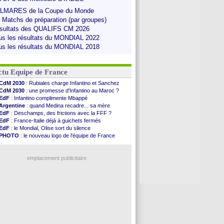
LMARES de la Coupe du Monde
s Matchs de préparation (par groupes)
sultats des QUALIFS CM 2026
us les résultats du MONDIAL 2022
us les résultats du MONDIAL 2018
ctu Equipe de France
CdM 2030
: Rubiales charge Infantino et Sanchez
CdM 2030
: une promesse d'Infantino au Maroc ?
EdF
: Infantino complimente Mbappé
Argentine
: quand Medina recadre... sa mère
EdF
: Deschamps, des frictions avec la FFF ?
EdF
: France-Italie déjà à guichets fermés
EdF
: le Mondial, Olise sort du silence
PHOTO
: le nouveau logo de l'équipe de France
EdF
: Trezeguet valide le choix Zidane
EdF
: Zidane et l'argent, les mots de Diallo
EdF
: Zidane pense déjà à un retour de Mendy
emplacement publicitaire
EdF
: le message de Mbappé à Zidane
EdF
: les mots de Genesio pour Zidane
VIDEO
: Zidane a rencontré les supporters
EdF
: Zidane soutient Christophe Gleizes
Voir toutes les brèves