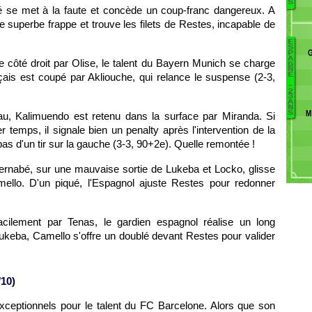
S
 se met à la faute et concède un coup-franc dangereux. A
N
e superbe frappe et trouve les filets de Restes, incapable de
K
Ch
E
Ba
S
P
A
le côté droit par Olise, le talent du Bayern Munich se charge
G
N
çais est coupé par Akliouche, qui relance le suspense (2-3,
E
T
-
P
2
3
Ga
A
N
M
S
au, Kalimuendo est retenu dans la surface par Miranda. Si
B
C
 temps, il signale bien un penalty après l'intervention de la
G
s d'un tir sur la gauche (3-3, 90+2e). Quelle remontée !
ernabé, sur une mauvaise sortie de Lukeba et Locko, glisse
ello. D'un piqué, l'Espagnol ajuste Restes pour redonner
cilement par Tenas, le gardien espagnol réalise un long
ukeba, Camello s'offre un doublé devant Restes pour valider
10)
eptionnels pour le talent du FC Barcelone. Alors que son