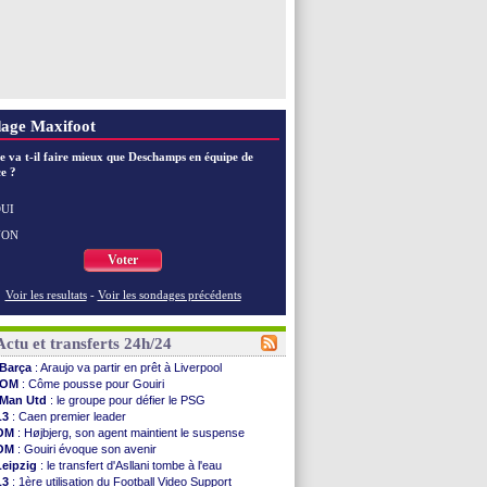
age Maxifoot
e va t-il faire mieux que Deschamps en équipe de
e ?
UI
NON
Voter
Voir les resultats
-
Voir les sondages précédents
Actu et transferts 24h/24
Barça
: Araujo va partir en prêt à Liverpool
OM
: Côme pousse pour Gouiri
Man Utd
: le groupe pour défier le PSG
L3
: Caen premier leader
OM
: Højbjerg, son agent maintient le suspense
OM
: Gouiri évoque son avenir
Leipzig
: le transfert d'Asllani tombe à l'eau
L3
: 1ère utilisation du Football Video Support