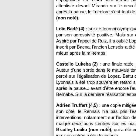
attentiste devant Miranda sur le deux
après la pause, le Tricolore s'est tout
(non noté)
.
Loïc Badé (4)
: sur ce tournoi olympiqu
par son agressivité positive. Mais sur c
Aspiré par l'appel de Ruiz, il a oublié L
inscrit par Baena, l'ancien Lensois a été
mieux après la mi-temps.
Castello Lukeba (2)
: une finale ratée
Auteur d'une sortie dans le mauvais te
percé sur l'égalisation de Lopez. Battu
Lyonnais a été trop souvent en retard s
après la pause... avant d'être encore l'
Bernabé. Sur la dernière réalisation espag
Adrien Truffert (4,5)
: une copie mitigée
son côté, le Rennais n'a pas pris l'
interventions, notamment sur l'action de
malgré deux bons centres sur les oc
Bradley Locko (non noté)
, qui a été 
jeu, son entrée a été décevante...