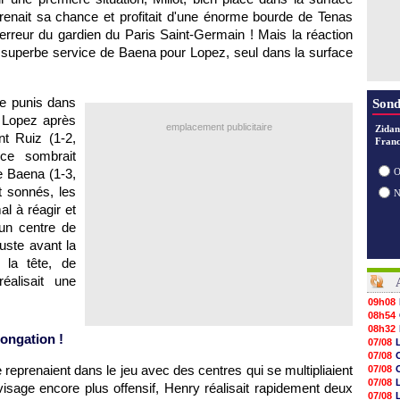
renait sa chance et profitait d'une énorme bourde de Tenas
e erreur du gardien du Paris Saint-Germain ! Mais la réaction
 superbe service de Baena pour Lopez, seul dans la surface
re punis dans
Sond
e Lopez après
emplacement publicitaire
Zidan
t Ruiz (1-2,
Franc
ce sombrait
e Baena (1-3,
O
t sonnés, les
l à réagir et
un centre de
uste avant la
 la tête, de
éalisait une
09h08
08h54
08h32
longation !
07/08
07/08
 reprenaient dans le jeu avec des centres qui se multipliaient
07/08
07/08
visage encore plus offensif, Henry réalisait rapidement deux
07/08