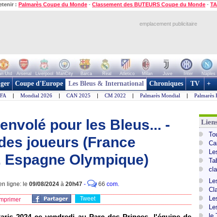
etenir :
Palmarès Coupe du Monde
-
Classement des BUTEURS Coupe du Monde
-
TA
emplacement publicitaire
n Utd
Arsenal
Liverpool
ManCity
Barca
Real
Atletico
Milan
Juve
Inter
Naples
ger
Coupe d'Europe
Les Bleus & International
Chroniques
TV
+
IFA
|
Mondial 2026
|
CAN 2025
|
CM 2022
|
Palmarès Mondial
|
Palmarès 
envolé pour les Bleus... -
Lien
To
des joueurs (France
Ca
Le
. Espagne Olympique)
Ta
cl
Le
n ligne: le
09/08/2024
à
20h47
-
66
com.
Cl
Le
Tweet
mprimer
Le
le
ris 2024 ce vendredi au Parc des Princes, l'équipe de