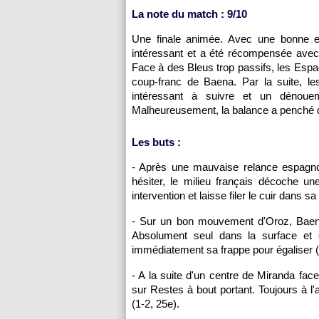
La note du match : 9/10
Une finale animée. Avec une bonne 
intéressant et a été récompensée avec 
Face à des Bleus trop passifs, les Espa
coup-franc de Baena. Par la suite, l
intéressant à suivre et un dénoue
Malheureusement, la balance a penché d
Les buts :
- Après une mauvaise relance espagnol
hésiter, le milieu français décoche u
intervention et laisse filer le cuir dans s
- Sur un bon mouvement d'Oroz, Baena
Absolument seul dans la surface et o
immédiatement sa frappe pour égaliser (
- A la suite d'un centre de Miranda fac
sur Restes à bout portant. Toujours à l'a
(1-2, 25e).