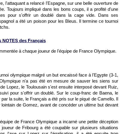
e, l'attaquant a relancé l'Espagne, sur une belle ouverture de
ée. Toujours impliqué dans les bons coups, il a profité d'une
tes pour s'offrir un doublé dans la cage vide. Dans ses
agnol a été un poison pour les Bleus. Il termine ce tournoi
tchs.
s NOTES des Français
ommentée à chaque joueur de l'équipe de France Olympique.
ournoi olympique malgré un but encaissé face à l'Egypte (3-1,
ce Olympique n'a pas été en mesure de sauver les siens sur
n de Lopez, le Toulousain s'est ensuite interposé devant Ruiz,
uivi pour s'offrir un doublé. Sur le coup-franc de Baena, le
par la suite, le Français a été pris sur le piqué de Camello. Il
r lointain de Gomez, avant de concéder un ultime but devant
e l'équipe de France Olympique a incarné une petite déception
le joueur de Fribourg a été coupable sur plusieurs situations
s l'axe sur Lopez sur l'égalisation, il a été ensuite trop