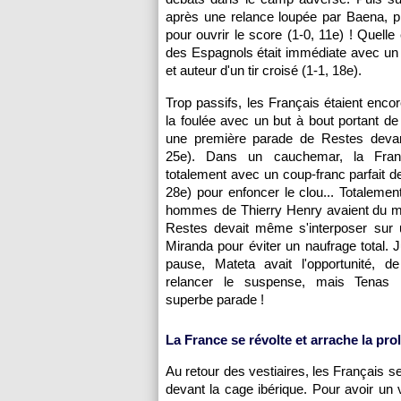
après une relance loupée par Baena, p
pour ouvrir le score (1-0, 11e) ! Quell
des Espagnols était immédiate avec un
et auteur d'un tir croisé (1-1, 18e).
Trop passifs, les Français étaient enco
la foulée avec un but à bout portant d
une première parade de Restes devan
25e). Dans un cauchemar, la Fran
totalement avec un coup-franc parfait d
28e) pour enfoncer le clou... Totalemen
hommes de Thierry Henry avaient du ma
Restes devait même s'interposer sur 
Miranda pour éviter un naufrage total. J
pause, Mateta avait l'opportunité, de
relancer le suspense, mais Tenas r
superbe parade !
La France se révolte et arrache la pro
Au retour des vestiaires, les Français se
devant la cage ibérique. Pour avoir un 