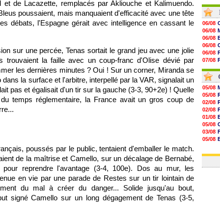
rd et de Lacazette, remplacés par Akliouche et Kalimuendo.
07/08
 Bleus poussaient, mais manquaient d'efficacité avec une tête
07/08
V
07/08
es débats, l'Espagne gérait avec intelligence en cassant le
06/08
07/08
06/08
07/08
06/08
07/08
06/08
sion sur une percée, Tenas sortait le grand jeu avec une jolie
07/08
06/08
07/08
 trouvaient la faille avec un coup-franc d'Olise dévié par
07/08
07/08
06/08
mmer les dernières minutes ? Oui ! Sur un corner, Miranda se
07/08
07/08
dans la surface et l'arbitre, interpellé par la VAR, signalait un
07/08
07/08
05/08
it pas et égalisait d'un tir sur la gauche (3-3, 90+2e) ! Quelle
07/08
05/08
 du temps réglementaire, la France avait un gros coup de
07/08
02/08
re...
07/08
02/08
07/08
01/08
05/08
03/08
05/08
03/08
ançais, poussés par le public, tentaient d'emballer le match.
03/08
vaient de la maîtrise et Camello, sur un décalage de Bernabé,
s pour reprendre l'avantage (3-4, 100e). Dos au mur, les
tenue en vie par une parade de Restes sur un tir lointain de
ent du mal à créer du danger... Solide jusqu'au bout,
me but signé Camello sur un long dégagement de Tenas (3-5,