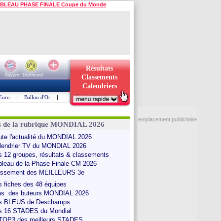
BLEAU PHASE FINALE Coupe du Monde
Résultats
Bayern
Dortmund
Classements
Calendriers
Euro
|
Ballon d'Or
|
emplacement publicitaire
s de la rubrique MONDIAL 2026
ute l'actualité du MONDIAL 2026
lendrier TV du MONDIAL 2026
s 12 groupes, résultats & classements
bleau de la Phase Finale CM 2026
assement des MEILLEURS 3e
s fiches des 48 équipes
as. des buteurs MONDIAL 2026
s BLEUS de Deschamps
s 16 STADES du Mondial
 TOP3 des meilleurs STADES