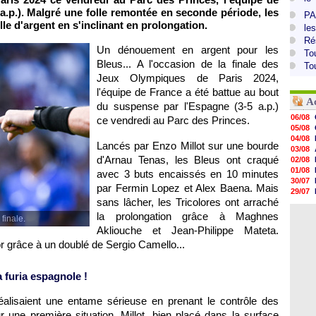
a.p.). Malgré une folle remontée en seconde période, les
PA
le d'argent en s'inclinant en prolongation.
le
Ré
Un dénouement en argent pour les
To
Bleus... A l'occasion de la finale des
To
Jeux Olympiques de Paris 2024,
l'équipe de France a été battue au bout
A
du suspense par l'Espagne (3-5 a.p.)
06/08
ce vendredi au Parc des Princes.
05/08
04/08
Lancés par Enzo Millot sur une bourde
03/08
d'Arnau Tenas, les Bleus ont craqué
02/08
01/08
avec 3 buts encaissés en 10 minutes
30/07
par Fermin Lopez et Alex Baena. Mais
29/07
sans lâcher, les Tricolores ont arraché
29/07
29/07
la prolongation grâce à Maghnes
finale.
29/07
Akliouche et Jean-Philippe Mateta.
28/07
r grâce à un doublé de Sergio Camello...
28/07
28/07
28/07
a furia espagnole !
alisaient une entame sérieuse en prenant le contrôle des
une première situation, Millot, bien placé dans la surface