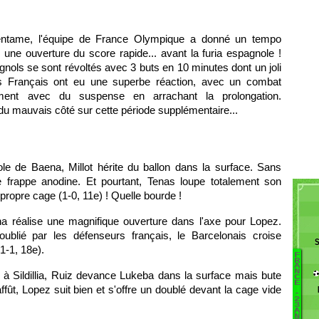
entame, l'équipe de France Olympique a donné un tempo
une ouverture du score rapide... avant la furia espagnole !
gnols se sont révoltés avec 3 buts en 10 minutes dont un joli
es Français ont eu une superbe réaction, avec un combat
ment avec du suspense en arrachant la prolongation.
u mauvais côté sur cette période supplémentaire...
e de Baena, Millot hérite du ballon dans la surface. Sans
ne frappe anodine. Et pourtant, Tenas loupe totalement son
a propre cage (1-0, 11e) ! Quelle bourde !
 réalise une magnifique ouverture dans l'axe pour Lopez.
ublié par les défenseurs français, le Barcelonais croise
S
1-1, 18e).
F
B
R
A
N
e à Sildillia, Ruiz devance Lukeba dans la surface mais bute
D
C
E
ffût, Lopez suit bien et s'offre un doublé devant la cage vide
M
-
2
L
3
A
A
N