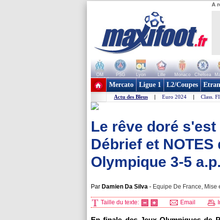
A r
OM
PSG
Lyon
Lille
Monaco
Chelsea
Ma
+ de clubs
Mercato
Ligue 1
L2/Coupes
Etran
Actu des Bleus
|
Euro 2024
|
Class. F
Le rêve doré s'est 
Débrief et NOTES 
Olympique 3-5 a.p
Par
Damien Da Silva
-
Equipe De France, Mise e
Taille du texte:
Email
I
En finale des Jeux Olympiques de Pa