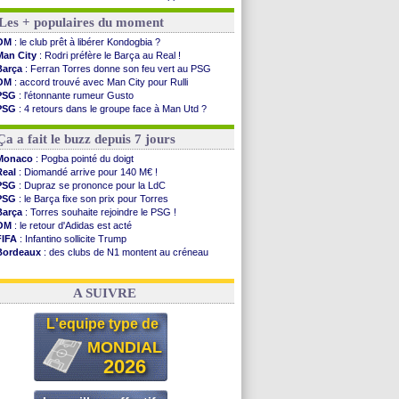
OM
: Benatia envoie une pique à Longoria
Les + populaires du moment
illarreal
: Al-Ahli veut Pape Gueye
Lyon
: la dernière saison de Fonseca ?
OM
: le club prêt à libérer Kondogbia ?
OM
: un nouveau prétendant pour Højbjerg
Man City
: Rodri préfère le Barça au Real !
Brest
: un gardien norvégien en approche ?
Barça
: Ferran Torres donne son feu vert au PSG
OM
: McCourt a versé 120 M€ en 2026
OM
: accord trouvé avec Man City pour Rulli
PSG
: 4 retours dans le groupe face à Man Utd ...
PSG
: l'étonnante rumeur Gusto
Nice
: Kevin Carlos va partir en Italie
PSG
: 4 retours dans le groupe face à Man Utd ?
L1
: prison avec sursis requis contre un arbitre
OM
: une offre pour Bulka
Leganés
: c'est signé pour Luca Zidane (off.)
OM
: Lucas Perri a été approché
Ça a fait le buzz depuis 7 jours
Atletico
: Ruggeri en route pour Aston Villa
Monaco
: Filipe Luis soutient Biereth
Monaco
: Pogba pointé du doigt
Lyon
: Mangala prêté à Getafe (officiel)
Real
: Diomandé arrive pour 140 M€ !
PSG
: Nsoki va signer en Croatie
PSG
: Dupraz se prononce pour la LdC
Arsenal
: Naples vise Gabriel Jesus
PSG
: le Barça fixe son prix pour Torres
Real
: Mastantuono prêté à la Fiorentina (off.)
Barça
: Torres souhaite rejoindre le PSG !
OM
: le retour d'Adidas est acté
Voir les brèves précédentes
FIFA
: Infantino sollicite Trump
Bordeaux
: des clubs de N1 montent au créneau
Argentine
: quand Medina recadre... sa mère
Real
: le démenti de Leipzig pour Diomandé
A SUIVRE
L'equipe type de
MONDIAL
2026