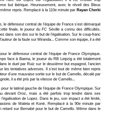
ième but ibérique. Heureusement, avec le réveil des Bleus
 de même repris. Remplacé à la 110e minute par
Rayan Cherki
e, le défenseur central de l'équipe de France s'est démarqué
ette finale, le joueur du FC Séville a connu des difficultés.
opez dans son dos sur le but de l'égalisation. Sur le coup-franc
 l'auteur de la faute sur Miranda... Comme son équipe, il a été
 pour le défenseur central de l'équipe de France Olympique.
mpo face à Baena, le joueur du RB Leipzig a été totalement
 dans le duel par Ruiz sur le deuxième but espagnol, l'ancien
ur les tentatives adverses. Il s'est tout de même bien repris
auteur d'une mauvaise sortie sur le but de Camello, décalé par
nole, il a été pris par la vitesse de Camello...
 pour le latéral gauche de l'équipe de France Olympique. Sur
eau devant Oroz, mais a été parfois trop tendre dans ses
 l'égalisation de Lopez. Dans le jeu, son impact a été limité,
casions de Mateta et Koné. Remplacé à la 90e minute par
en retard sur Bernabé pour le but de Camello. Même dans le