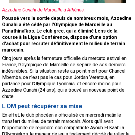
Contact / Signaler un bug
Azzedine Ounahi de Marseille à Athènes.
Recrutement Maxifoot
Poussé vers la sortie depuis de nombreux mois, Azzedine
Ounahi a été cédé par l'Olympique de Marseille au
Mentions légales
Panathinaïkos. Le club grec, qui a éliminé Lens de la
course à la Ligue Conférence, dispose d'une option
site web Maxifoot.fr
d'achat pour recruter définitivement le milieu de terrain
marocain.
Cinq jours après la fermeture officielle du mercato estival en
France, l'Olympique de Marseille se sépare de ses derniers
indésirables. Si la situation reste au point mort pour Chancel
Mbemba, ce n'est pas le cas pour Jordan Veretout, en
partance pour l'Olympique Lyonnais, et encore moins pour
Azzedine Ounahi (24 ans), qui a trouvé un nouveau point de
chute.
L'OM peut récupérer sa mise
En effet, le club phocéen a officialisé ce mercredi matin le
transfert du milieu de terrain marocain. Alors qu'il avait
l'opportunité de rejoindre son compatriote Ayoub El Kaabi à
l'Olympiakos, le meneur de jeu a finalement décidé de rallier le