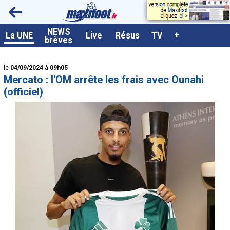
<
NEWS
A la UNE
La UNE
Live
Résus
TV
+
brèves
Dernières brèves
le
04/09/2024
à
09h05
Live / Matchs en direct
Mercato : l'OM arrête les frais avec Ounahi
Résultats et Classements
(officiel)
Class. buteurs européens
Programme TV foot
Vidéos
Sondages
Tableau transferts L1
Taille de la police
Paramètrages / Options