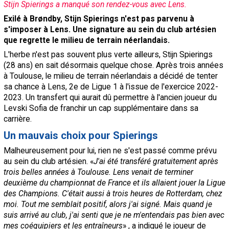
Stijn Spierings a manqué son rendez-vous avec Lens.
Contact / Signaler un bug
Exilé à Brøndby, Stijn Spierings n'est pas parvenu à
s'imposer à Lens. Une signature au sein du club artésien
Recrutement Maxifoot
que regrette le milieu de terrain néerlandais.
Mentions légales
L'herbe n'est pas souvent plus verte ailleurs, Stijn Spierings
(28 ans) en sait désormais quelque chose. Après trois années
site web Maxifoot.fr
à Toulouse, le milieu de terrain néerlandais a décidé de tenter
sa chance à Lens, 2e de Ligue 1 à l'issue de l'exercice 2022-
2023. Un transfert qui aurait dû permettre à l'ancien joueur du
Levski Sofia de franchir un cap supplémentaire dans sa
carrière.
Un mauvais choix pour Spierings
Malheureusement pour lui, rien ne s'est passé comme prévu
au sein du club artésien. «
J'ai été transféré gratuitement après
trois belles années à Toulouse. Lens venait de terminer
deuxième du championnat de France et ils allaient jouer la Ligue
des Champions. C'était aussi à trois heures de Rotterdam, chez
moi. Tout me semblait positif, alors j'ai signé. Mais quand je
suis arrivé au club, j'ai senti que je ne m'entendais pas bien avec
mes coéquipiers et les entraîneurs
» , a indiqué le joueur de