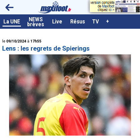
<
NEWS
A la UNE
La UNE
Live
Résus
TV
+
brèves
Dernières brèves
le
09/10/2024
à
17h55
Live / Matchs en direct
Lens : les regrets de Spierings
Résultats et Classements
Class. buteurs européens
Programme TV foot
Vidéos
Sondages
Tableau transferts L1
Taille de la police
Paramètrages / Options