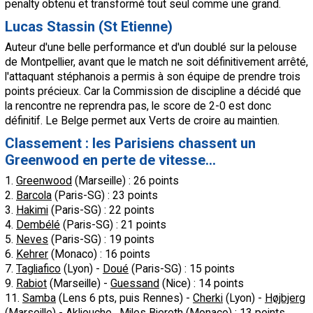
penalty obtenu et transformé tout seul comme une grand.
Lucas Stassin (St Etienne)
Auteur d'une belle performance et d'un doublé sur la pelouse
de Montpellier, avant que le match ne soit définitivement arrêté,
l'attaquant stéphanois a permis à son équipe de prendre trois
points précieux. Car la Commission de discipline a décidé que
la rencontre ne reprendra pas, le score de 2-0 est donc
définitif. Le Belge permet aux Verts de croire au maintien.
Classement : les Parisiens chassent un
Greenwood en perte de vitesse...
1.
Greenwood
(Marseille) : 26 points
2.
Barcola
(Paris-SG) : 23 points
3.
Hakimi
(Paris-SG) : 22 points
4.
Dembélé
(Paris-SG) : 21 points
5.
Neves
(Paris-SG) : 19 points
6.
Kehrer
(Monaco) : 16 points
7.
Tagliafico
(Lyon) -
Doué
(Paris-SG) : 15 points
9.
Rabiot
(Marseille) -
Guessand
(Nice) : 14 points
11.
Samba
(Lens 6 pts, puis Rennes) -
Cherki
(Lyon) -
Højbjerg
(Marseille) -
Akliouche
,
Miles Biereth
(Monaco) : 13 points