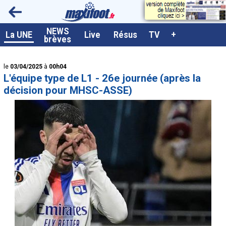
<
NEWS
A la UNE
La UNE
Live
Résus
TV
+
brèves
Dernières brèves
le
03/04/2025
à
00h04
Live / Matchs en direct
L'équipe type de L1 - 26e journée (après la
Résultats et Classements
décision pour MHSC-ASSE)
Class. buteurs européens
Programme TV foot
Vidéos
Sondages
Tableau transferts L1
Taille de la police
Paramètrages / Options