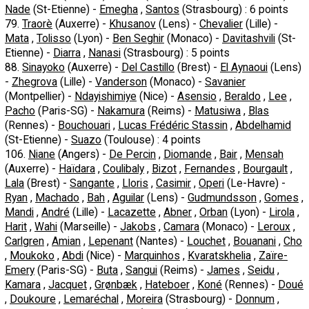
Nade
(St-Etienne) -
Emegha
,
Santos
(Strasbourg) : 6 points
79.
Traorè
(Auxerre) -
Khusanov
(Lens) -
Chevalier
(Lille) -
Mata
,
Tolisso
(Lyon) -
Ben Seghir
(Monaco) -
Davitashvili
(St-
Etienne) -
Diarra
,
Nanasi
(Strasbourg) : 5 points
88.
Sinayoko
(Auxerre) -
Del Castillo
(Brest) -
El Aynaoui
(Lens)
-
Zhegrova
(Lille) -
Vanderson
(Monaco) -
Savanier
(Montpellier) -
Ndayishimiye
(Nice) -
Asensio
,
Beraldo
,
Lee
,
Pacho
(Paris-SG) -
Nakamura
(Reims) -
Matusiwa
,
Blas
(Rennes) -
Bouchouari
,
Lucas Frédéric Stassin
,
Abdelhamid
(St-Etienne) -
Suazo
(Toulouse) : 4 points
106.
Niane
(Angers) -
De Percin
,
Diomande
,
Bair
,
Mensah
(Auxerre) -
Haïdara
,
Coulibaly
,
Bizot
,
Fernandes
,
Bourgault
,
Lala
(Brest) -
Sangante
,
Lloris
,
Casimir
,
Operi
(Le-Havre) -
Ryan
,
Machado
,
Bah
,
Aguilar
(Lens) -
Gudmundsson
,
Gomes
,
Mandi
,
André
(Lille) -
Lacazette
,
Abner
,
Orban
(Lyon) -
Lirola
,
Harit
,
Wahi
(Marseille) -
Jakobs
,
Camara
(Monaco) -
Leroux
,
Carlgren
,
Amian
,
Lepenant
(Nantes) -
Louchet
,
Bouanani
,
Cho
,
Moukoko
,
Abdi
(Nice) -
Marquinhos
,
Kvaratskhelia
,
Zaïre-
Emery
(Paris-SG) -
Buta
,
Sangui
(Reims) -
James
,
Seidu
,
Kamara
,
Jacquet
,
Grønbæk
,
Hateboer
,
Koné
(Rennes) -
Doué
,
Doukoure
,
Lemaréchal
,
Moreira
(Strasbourg) -
Donnum
,