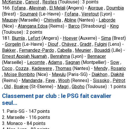
McKenzie
,
Canvot
,
Restes
(Toulouse) : 3 points
166.
Fofana
,
Allevinah
,
El Melali
(Angers) -
Ajorque
,
Doumbia
(Brest) -
Soumaré
(Le-Havre) -
Fofana
,
Veretout
(Lyon) -
Maupay
(Marseille) -
Chirivella
,
Abline
(Nantes) -
Laborde
(Nice) -
Atangana Edoa
(Reims) -
Barco
(Strasbourg) -
King
(Toulouse) : 2 points
181.
Biumla
,
Lefort
(Angers) -
Hoever
(Auxerre) -
Sima
(Brest)
-
Gorgelin
(Le-Havre) -
Diouf
,
Chávez
,
Gradit
,
Fulgini
(Lens) -
Bakker
,
Fernandez-Pardo
,
Cabella
,
Meunier
,
Bouaddi
(Lille) -
Ernest Appiah Nuamah
,
Benrahma
(Lyon) -
Bennacer
(Marseille) -
Lecomte
,
Adams
,
Sagnan
(Montpellier) -
Sow
,
Coco
,
Cozza
,
Kadewere
,
Thomas
(Nantes) -
Mendy
,
Rosario
,
Moïse Bombito
(Nice) -
Mayulu
(Paris-SG) -
Diakhon
,
Diakité
(Reims) -
Mandanda
,
Faye
,
Wooh
(Rennes) -
Sissoko
,
Pétrot
,
Old
,
Boakye
(St-Etienne) -
Magri
,
Gboho
(Toulouse) : 1 points
Classement par club : le PSG fait cavalier
seul...
1. Paris-SG - 147 points
2. Marseille - 116 points
3. Monaco - 84 points