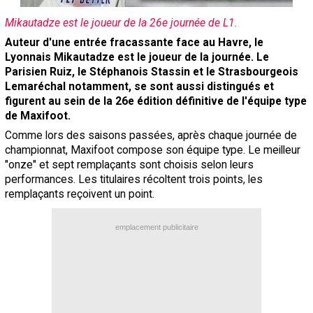
Contact / Signaler un bug
Mikautadze est le joueur de la 26e journée de L1.
Recrutement Maxifoot
Auteur d'une entrée fracassante face au Havre, le
Lyonnais Mikautadze est le joueur de la journée. Le
Mentions légales
Parisien Ruiz, le Stéphanois Stassin et le Strasbourgeois
Lemaréchal notamment, se sont aussi distingués et
site web Maxifoot.fr
figurent au sein de la 26e édition définitive de l'équipe type
de Maxifoot.
Comme lors des saisons passées, après chaque journée de
championnat, Maxifoot compose son équipe type. Le meilleur
"onze" et sept remplaçants sont choisis selon leurs
performances. Les titulaires récoltent trois points, les
remplaçants reçoivent un point.
emplacement publicitaire