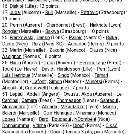
16.
Diakité
(Lille) : 12 points
17.
Jubal
(Auxerre) -
Rulli
(Marseille) -
Petrovic
(Strasbourg) :
11 points
20.
Perrin
(Auxerre) -
Chardonnet
(Brest) -
Niakhate
(Lyon) -
Rongier
(Marseille) -
Bakwa
(Strasbourg) : 10 points
25.
Frankowski
,
Danso
(Lens) -
Pallois
(Nantes) -
Bulka
,
Dante
(Nice) -
Ruiz
(Paris-SG) -
Agbadou
(Reims) : 9 points
32.
Merlin
(Marseille) -
Zakaria
(Monaco) -
Clauss
(Nice) -
Assignon
(Rennes) : 8 points
36.
Hanin
(Angers) -
Léon
(Auxerre) -
Pereira Lage
(Brest) -
Touré
(Le-Havre) -
David
,
Haraldsson
(Lille) -
Perri
(Lyon) -
Luis Henrique
(Marseille) -
Singo
(Monaco) -
Tamari
(Montpellier) -
Lafont
,
Simon
(Nantes) -
Munetsi
(Reims) -
Aboukhlal
,
Cresswell
(Toulouse) : 7 points
51.
Lepaul
,
Abdelli
(Angers) -
Owusu
,
Akpa
(Auxerre) -
Le
Cardinal
,
Camara
(Brest) -
Thomasson
(Lens) -
Sahraoui
,
Alexsandro
(Lille) -
Almada
,
Mikautadze
(Lyon) -
Murillo
,
Balerdi
(Marseille) -
Caio Henrique
,
Minamino
(Monaco) -
Lopes
(Nantes) -
Bard
,
Boudaoui
,
NDombèlé
(Nice) -
Donnarumma
,
Vitinha
(Paris-SG) -
Diouf
(Reims) -
Cissé
,
Kalimuendo
(Rennes) -
Gouiri
(Rennes 3 pts, puis Marseille) -