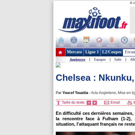
A r
OM
PSG
Lyon
Lille
Monaco
Chelsea
Ma
+ de clubs
Mercato
Ligue 1
L2/Coupes
Etran
Angleterre
|
Espagne
|
Italie
|
Al
Chelsea : Nkunku,
Par
Youcef Touaitia
-
Actu Angleterre, Mise en li
Taille du texte:
Email
I
En difficulté ces dernières semaines
la rencontre face à Fulham (1-2)
situation, l'attaquant français ne rest