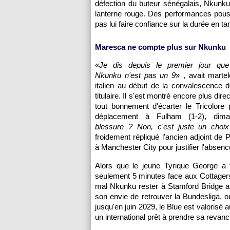
défection du buteur sénégalais, Nkunku
lanterne rouge. Des performances pous
pas lui faire confiance sur la durée en ta
Maresca ne compte plus sur Nkunku
«
Je dis depuis le premier jour que
Nkunku n'est pas un 9
» , avait martel
italien au début de la convalescence 
titulaire. Il s'est montré encore plus dire
tout bonnement d'écarter le Tricolore 
déplacement à Fulham (1-2), dim
blessure ? Non, c'est juste un choix 
froidement répliqué l'ancien adjoint de 
à Manchester City pour justifier l'absen
Alors que le jeune Tyrique George a 
seulement 5 minutes face aux Cottager
mal Nkunku rester à Stamford Bridge au-
son envie de retrouver la Bundesliga, o
jusqu'en juin 2029, le Blue est valorisé 
un international prêt à prendre sa revanc