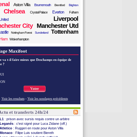
enal
Aston Villa
Bournemouth
Brentford
Brighton
Chelsea
Everton
Crystal Palace
Fulham
Liverpool
United
chester City
Manchester Utd
Tottenham
astle
Nottingham Forest
Sunderland
 Ham
Wolverhampton
age Maxifoot
e va t-il faire mieux que Deschamps en équipe de
e ?
UI
NON
Voter
Voir les resultats
-
Voir les sondages précédents
Actu et transferts 24h/24
L1
: prison avec sursis requis contre un arbitre
Leganés
: c'est signé pour Luca Zidane (off.)
Atletico
: Ruggeri en route pour Aston Villa
Monaco
: Filipe Luis soutient Biereth