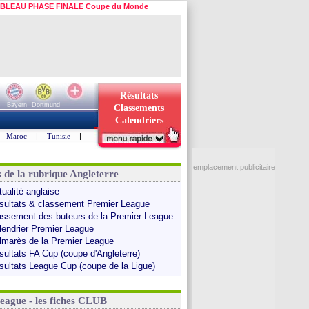
BLEAU PHASE FINALE Coupe du Monde
Résultats
Bayern
Dortmund
Classements
Calendriers
Maroc
|
Tunisie
|
emplacement publicitaire
s de la rubrique Angleterre
tualité anglaise
sultats & classement Premier League
assement des buteurs de la Premier League
lendrier Premier League
lmarès de la Premier League
sultats FA Cup (coupe d'Angleterre)
sultats League Cup (coupe de la Ligue)
League - les fiches CLUB