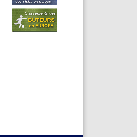
des clubs en europe
Classements des
BUTEURS
en EUROPE