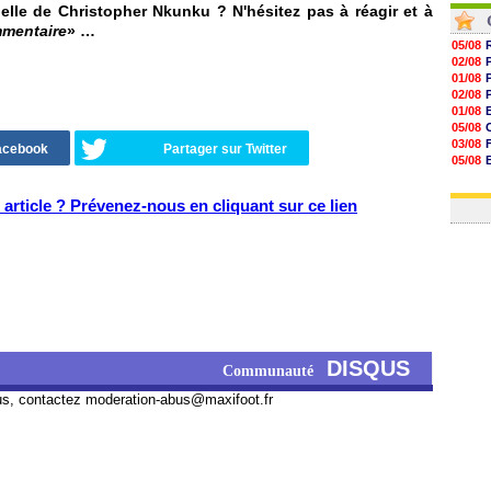
elle de Christopher Nkunku ? N'hésitez pas à réagir et à
mmentaire
» …
05/08
02/08
01/08
02/08
01/08
05/08
03/08
Facebook
Partager sur Twitter
05/08
03/08
03/08
article ? Prévenez-nous en cliquant sur ce lien
DISQUS
Communauté
us, contactez
moderation-abus@maxifoot.fr