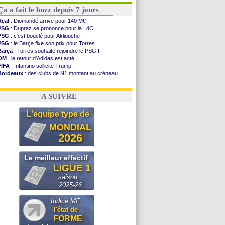
Ça a fait le buzz depuis 7 jours
Real
: Diomandé arrive pour 140 M€ !
PSG
: Dupraz se prononce pour la LdC
PSG
: c'est bouclé pour Akliouche !
PSG
: le Barça fixe son prix pour Torres
Barça
: Torres souhaite rejoindre le PSG !
OM
: le retour d'Adidas est acté
FIFA
: Infantino sollicite Trump
Bordeaux
: des clubs de N1 montent au créneau
Argentine
: quand Medina recadre... sa mère
Real
: le démenti de Leipzig pour Diomandé
A SUIVRE
L'equipe type de
MONDIAL
2026
Le meilleur effectif
LIGUE 1
saison
2025-26
Indice MF :
l'état de
FORME