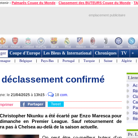
etenir :
Palmarès Coupe du Monde
-
Classement des BUTEURS Coupe du Monde
-
TA
emplacement publicitaire
n Utd
Arsenal
Liverpool
ManCity
Barca
Real
Atletico
Milan
Juve
Inter
Naples
ger
Coupe d'Europe
Les Bleus & International
Chroniques
TV
+
lemagne
|
Belgique
|
Pays-Bas
|
Portugal
|
Turquie
|
Suisse
|
Algérie
|
 déclassement confirmé
Lien
Ac
Ré
gne: le
21/04/2025
à
13h15
-
18
com.
Cl
Ca
Tweet
mprimer
Pa
Ré
, Christopher Nkunku a été écarté par Enzo Maresca pour
Ré
, dimanche en Premier League. Sauf retournement de
era pas à Chelsea au-delà de la saison actuelle.
Pr. 
On peut être co-meilleur buteur d'un