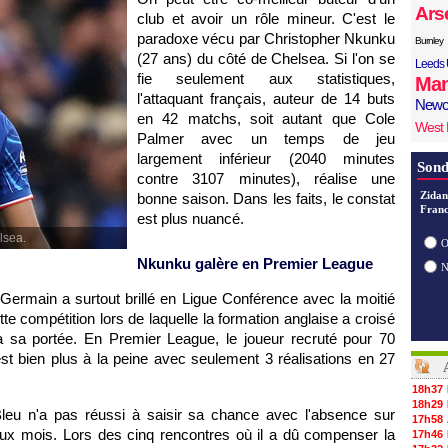
Ars
club et avoir un rôle mineur. C'est le
paradoxe vécu par Christopher Nkunku
Burnley
(27 ans) du côté de Chelsea. Si l'on se
Leeds 
fie seulement aux statistiques,
Man
l'attaquant français, auteur de 14 buts
Newc
en 42 matchs, soit autant que Cole
West
Palmer avec un temps de jeu
largement inférieur (2040 minutes
Sond
contre 3107 minutes), réalise une
Zidan
bonne saison. Dans les faits, le constat
Franc
est plus nuancé.
lsea.
O
Nkunku galère en Premier League
t-Germain a surtout brillé en Ligue Conférence avec la moitié
tte compétition lors de laquelle la formation anglaise a croisé
 sa portée. En Premier League, le joueur recruté pour 70
 est bien plus à la peine avec seulement 3 réalisations en 27
18h37
18h29
Bleu n'a pas réussi à saisir sa chance avec l'absence sur
17h58
ux mois. Lors des cinq rencontres où il a dû compenser la
17h46