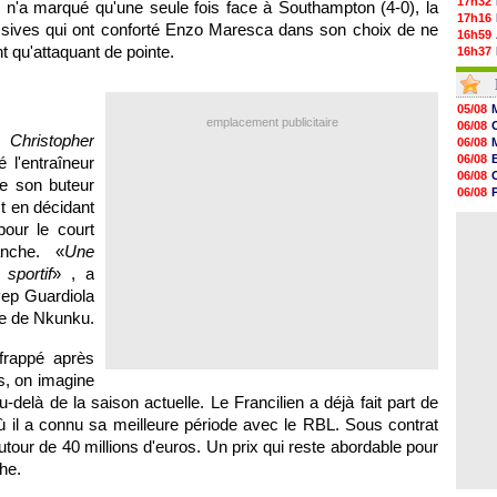
17h32
 n'a marqué qu'une seule fois face à Southampton (4-0), la
17h16
sives qui ont conforté Enzo Maresca dans son choix de ne
16h59
nt qu'attaquant de pointe.
16h37
16h33
16h27
16h22
05/08
16h07
emplacement publicitaire
06/08
15h46
 Christopher
06/08
15h41
06/08
é l'entraîneur
15h20
06/08
de son buteur
14h55
06/08
14h38
ct en décidant
06/08
14h19
06/08
pour le court
13h56
anche. «
Une
13h35
13h12
sportif
» , a
12h48
Pep Guardiola
12h25
ce de Nkunku.
12h06
frappé après
s, on imagine
delà de la saison actuelle. Le Francilien a déjà fait part de
ù il a connu sa meilleure période avec le RBL. Sous contrat
autour de 40 millions d'euros. Un prix qui reste abordable pour
he.