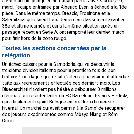
s'est mal finie puisqu'en ne battant pas la Juve Stabia (0-0),
mardi, l'équipe entraînée par Alberico Evani a échoué à la 18e
place. Dans le même temps, Brescia, Frosinone et la
Salernitana, qui étaient tous derrière au classement avant la
38e et ultime journée et dans la même situation après un
passage récent en Serie A, ont remporté leur dernier match
pour finir hors de la zone rouge.
Toutes les sections concernées par la
relégation
Un échec cuisant pour la Sampdoria, qui va découvrir la
troisième division italienne pour la première fois de son
histoire. Une claque qui n'était d'ailleurs pas vraiment attendue
suite aux recrutements effectués ces derniers mois. Les
Bluecerchiati n'avaient pas hésité à débourser 3 millions
d'euros pour recruter l'ailier du FC Barcelone, Estanis Pedrola,
qui a finalement rejoint Bologne en prêt lors du mercato
hivernal. Un marché qui avait permis à la Samp' de récupérer
des joueurs expérimentés comme Mbaye Niang et Rémi
Oudin.