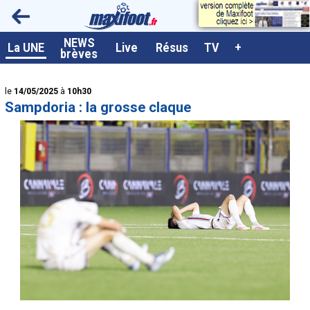
<
NEWS
A la UNE
La UNE
Live
Résus
TV
+
brèves
Dernières brèves
le
14/05/2025
à
10h30
Live / Matchs en direct
Sampdoria : la grosse claque
Résultats et Classements
Class. buteurs européens
Programme TV foot
Vidéos
Sondages
Tableau transferts L1
Taille de la police
Paramètrages / Options