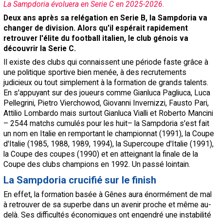
La Sampdoria évoluera en Serie C en 2025-2026.
Contact / Signaler un bug
Deux ans après sa relégation en Serie B, la Sampdoria va
changer de division. Alors qu'il espérait rapidement
Recrutement Maxifoot
retrouver l'élite du football italien, le club génois va
Mentions légales
découvrir la Serie C.
Il existe des clubs qui connaissent une période faste grâce à
site web Maxifoot.fr
une politique sportive bien menée, à des recrutements
judicieux ou tout simplement à la formation de grands talents.
En s'appuyant sur des joueurs comme Gianluca Pagliuca, Luca
Pellegrini, Pietro Vierchowod, Giovanni Invernizzi, Fausto Pari,
Attilio Lombardo mais surtout Gianluca Vialli et Roberto Mancini
– 2544 matchs cumulés pour les huit– la Sampdoria s'est fait
un nom en Italie en remportant le championnat (1991), la Coupe
d'Italie (1985, 1988, 1989, 1994), la Supercoupe d'Italie (1991),
la Coupe des coupes (1990) et en atteignant la finale de la
Coupe des clubs champions en 1992. Un passé lointain.
La Sampdoria crucifié sur le finish
En effet, la formation basée à Gênes aura énormément de mal
à retrouver de sa superbe dans un avenir proche et même au-
delà. Ses difficultés économiques ont engendré une instabilité