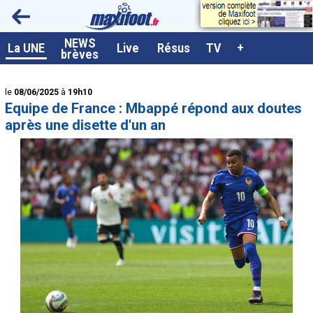
<
NEWS
A la UNE
La UNE
Live
Résus
TV
+
brèves
Dernières brèves
le
08/06/2025
à
19h10
Live / Matchs en direct
Equipe de France : Mbappé répond aux doutes
Résultats et Classements
après une disette d'un an
Class. buteurs européens
Programme TV foot
Vidéos
Sondages
Tableau transferts L1
Taille de la police
Paramètrages / Options