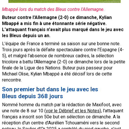
Contact / Signaler un bug
Mbappé lors du match des Bleus contre l'Allemagne.
Recrutement Maxifoot
Buteur contre l'Allemagne (2-0) ce dimanche, Kylian
Mbappé a mis fin à une étonnante série négative.
Mentions légales
L'attaquant français n'avait plus marqué dans le jeu avec
les Bleus depuis un an.
site web Maxifoot.fr
L'équipe de France a terminé sa saison sur une bonne note.
Trois jours après la défaite spectaculaire contre l'Espagne (4-
5), et malgré l'absence de nombreux cadres, la sélection
tricolore a battu l'Allemagne (2-0) ce dimanche lors de la petite
finale de la Ligue des Nations. Buteur puis passeur pour
Michael Olise, Kylian Mbappé a été décisif lors de cette
rencontre.
Son premier but dans le jeu avec les
Bleus depuis 368 jours
Nommé homme du match par la rédaction de Maxifoot, avec
une note de 8 sur 10 (
voir le Débrief et les Notes
), l'attaquant
français a inscrit son 50e but en sélection ce dimanche. A la
réception d'un centre d'Aurélien Tchouaméni vers le second
poteau, le Soulier d'Or 2025 a contrôlé du pied gauche, s'est