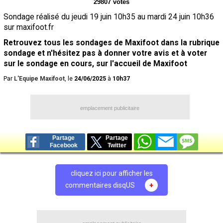
29807 votes
Contact / Signaler un bug
Sondage réalisé du jeudi 19 juin 10h35 au mardi 24 juin 10h36
sur maxifoot.fr
Recrutement Maxifoot
Retrouvez tous les sondages de Maxifoot dans la rubrique
Mentions légales
sondage et n'hésitez pas à donner votre avis et à voter
sur le sondage en cours, sur l'accueil de Maxifoot
site web Maxifoot.fr
Par
L'Equipe Maxifoot
, le
24/06/2025
à
10h37
emplacement publicitaire
Partage
Partage
Facebook
Twitter
cliquez ici pour afficher les
commentaires disqUS
+