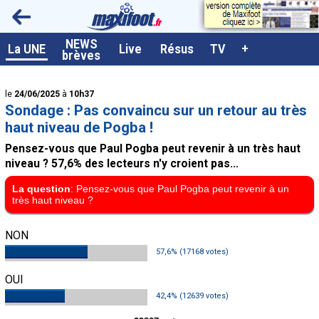
<
NEWS
A la UNE
La UNE
Live
Résus
TV
+
brèves
Dernières brèves
le
24/06/2025
à
10h37
Live / Matchs en direct
Sondage : Pas convaincu sur un retour au très
Résultats et Classements
haut niveau de Pogba !
Pensez-vous que Paul Pogba peut revenir à un très haut
Class. buteurs européens
niveau ? 57,6% des lecteurs n'y croient pas...
Programme TV foot
La question
: Pensez-vous que Paul Pogba peut revenir à un
très haut niveau ?
Vidéos
Sondages
NON
57,6% (17168 votes)
Tableau transferts L1
OUI
Taille de la police
42,4% (12639 votes)
Paramètrages / Options