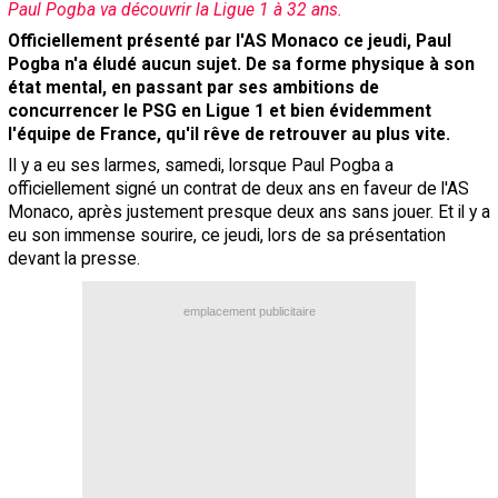
Paul Pogba va découvrir la Ligue 1 à 32 ans.
Contact / Signaler un bug
Officiellement présenté par l'AS Monaco ce jeudi, Paul
Pogba n'a éludé aucun sujet. De sa forme physique à son
Recrutement Maxifoot
état mental, en passant par ses ambitions de
Mentions légales
concurrencer le PSG en Ligue 1 et bien évidemment
l'équipe de France, qu'il rêve de retrouver au plus vite.
site web Maxifoot.fr
Il y a eu ses larmes, samedi, lorsque Paul Pogba a
officiellement signé un contrat de deux ans en faveur de l'AS
Monaco, après justement presque deux ans sans jouer. Et il y a
eu son immense sourire, ce jeudi, lors de sa présentation
devant la presse.
emplacement publicitaire