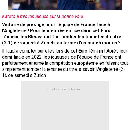
Contact / Signaler un bug
Katoto a mis les Bleues sur la bonne voie.
Recrutement Maxifoot
Victoire de prestige pour l'équipe de France face à
Mentions légales
l'Angleterre ! Pour leur entrée en lice dans cet Euro
féminin, les Bleues ont fait tomber les tenantes du titre
site web Maxifoot.fr
(2-1) ce samedi à Zürich, au terme d'un match maîtrisé.
Il faudra compter sur elles lors de cet Euro féminin ! Après leur
demi-finale en 2022, les joueuses de l'équipe de France ont
parfaitement entamé la compétition européenne en faisant tout
simplement tomber la tenante du titre, à savoir l'Angleterre (2-
1), ce samedi à Zürich.
emplacement publicitaire