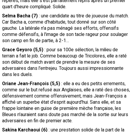
repères, mais elle s'est parfaitement repris après un premier
quart d'heure compliqué. Solide.
Selma Bacha (7)
: une candidate au titre de joueuse du match.
Car Bacha a, comme d'habitude, tout donné sur son côté
gauche. La latérale n'a pas ménagé ses efforts, offensifs
comme défensifs, à l'image de son tacle rageur pour soulager
son camp en fin de partie, à 2-1…
Grace Geyoro (5,5)
: pour sa 100e sélection, la milieu de
terrain a fait le job. Comme beaucoup de Tricolores, elle a raté
son début de match avant de prendre la mesure de ses
adversaires dans l'entrejeu. Toujours aussi impressionnante
dans les duels.
Oriane Jean-François (5,5)
: elle a eu des petits errements,
comme sur le but refusé aux Anglaises, elle a raté des choses,
défensivement comme offensivement, mais Jean-François a
affiché un superbe état d'esprit aujourd'hui. Sans elle, et sa
frappe lointaine en guise de première mèche française, les
Bleues n'auraient sans doute pas marché de la sortie sur leurs
adversaires en fin de premier acte.
Sakina Karchaoui (6)
: une prestation solide de la part de la