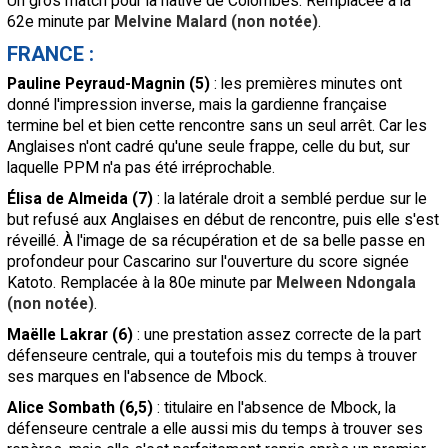
Un gros match pour la native de Colombes. Remplacée à la
62e minute par
Melvine Malard (non notée)
.
FRANCE :
Pauline Peyraud-Magnin (5)
: les premières minutes ont
donné l'impression inverse, mais la gardienne française
termine bel et bien cette rencontre sans un seul arrêt. Car les
Anglaises n'ont cadré qu'une seule frappe, celle du but, sur
laquelle PPM n'a pas été irréprochable.
Élisa de Almeida (7)
: la latérale droit a semblé perdue sur le
but refusé aux Anglaises en début de rencontre, puis elle s'est
réveillé. À l'image de sa récupération et de sa belle passe en
profondeur pour Cascarino sur l'ouverture du score signée
Katoto. Remplacée à la 80e minute par
Melween Ndongala
(non notée)
.
Maëlle Lakrar (6)
: une prestation assez correcte de la part
défenseure centrale, qui a toutefois mis du temps à trouver
ses marques en l'absence de Mbock.
Alice Sombath (6,5)
: titulaire en l'absence de Mbock, la
défenseure centrale a elle aussi mis du temps à trouver ses