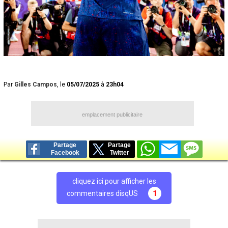
Par
Gilles Campos
, le
05/07/2025
à
23h04
emplacement publicitaire
Partage
Partage
Facebook
Twitter
cliquez ici pour afficher les
commentaires disqUS
1