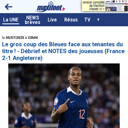
<
NEWS
A la UNE
La UNE
Live
Résus
TV
+
brèves
Dernières brèves
le
05/07/2025
à
23h04
Live / Matchs en direct
Le gros coup des Bleues face aux tenantes du
Résultats et Classements
titre ! - Débrief et NOTES des joueuses (France
2-1 Angleterre)
Class. buteurs européens
Programme TV foot
Vidéos
Sondages
Tableau transferts L1
Taille de la police
Paramètrages / Options