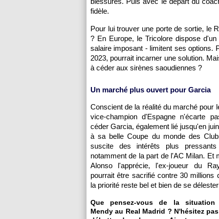
blessures. Puis avec le départ du coach
fidèle.
Pour lui trouver une porte de sortie, le
? En Europe, le Tricolore dispose d'un 
salaire imposant - limitent ses options. 
2023, pourrait incarner une solution. Mai
à céder aux sirènes saoudiennes ?
Un marché plus ouvert pour Garcia
Conscient de la réalité du marché pour l
vice-champion d'Espagne n'écarte pas
céder Garcia, également lié jusqu'en jui
à sa belle Coupe du monde des Clubs
suscite des intérêts plus pressant
notamment de la part de l'AC Milan. Et
Alonso l'apprécie, l'ex-joueur du Ra
pourrait être sacrifié contre 30 millions
la priorité reste bel et bien de se déleste
Que pensez-vous de la situation
Mendy au Real Madrid ? N'hésitez pas 