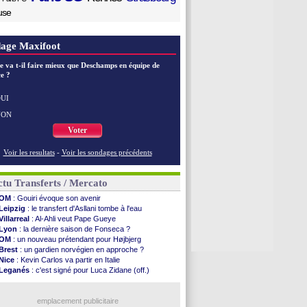
use
age Maxifoot
e va t-il faire mieux que Deschamps en équipe de
e ?
UI
NON
Voter
Voir les resultats
-
Voir les sondages précédents
tu Transferts / Mercato
OM
: Gouiri évoque son avenir
Leipzig
: le transfert d'Asllani tombe à l'eau
Villarreal
: Al-Ahli veut Pape Gueye
Lyon
: la dernière saison de Fonseca ?
OM
: un nouveau prétendant pour Højbjerg
Brest
: un gardien norvégien en approche ?
Nice
: Kevin Carlos va partir en Italie
Leganés
: c'est signé pour Luca Zidane (off.)
Atletico
: Ruggeri en route pour Aston Villa
Lyon
: Mangala prêté à Getafe (officiel)
PSG
: Nsoki va signer en Croatie
emplacement publicitaire