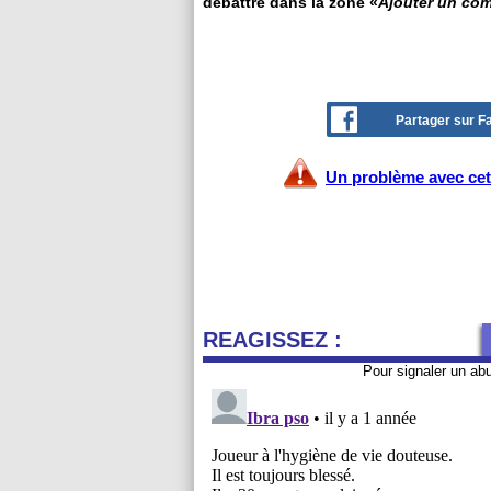
débattre dans la zone «
Ajouter un co
Partager sur 
Un problème avec cet 
REAGISSEZ :
Pour signaler un ab