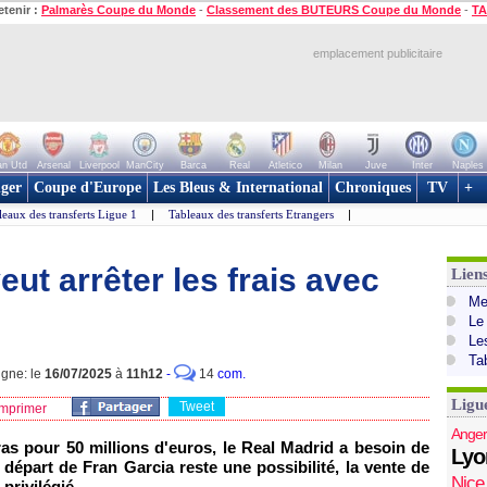
etenir :
Palmarès Coupe du Monde
-
Classement des BUTEURS Coupe du Monde
-
TA
emplacement publicitaire
n Utd
Arsenal
Liverpool
ManCity
Barca
Real
Atletico
Milan
Juve
Inter
Naples
ger
Coupe d'Europe
Les Bleus & International
Chroniques
TV
+
leaux des transferts Ligue 1
|
Tableaux des transferts Etrangers
|
eut arrêter les frais avec
Lien
Mer
Le
Le
Ta
igne: le
16/07/2025
à
11h12
-
14
com.
Ligu
Tweet
mprimer
Anger
as pour 50 millions d'euros, le Real Madrid a besoin de
Lyo
 départ de Fran Garcia reste une possibilité, la vente de
Nice
privilégié.