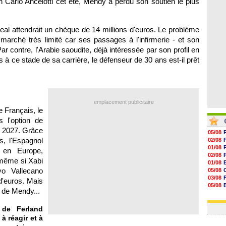
 Carlo Ancelotti cet été, Mendy a perdu son soutien le plus
07/08
07/08
07/08
07/08
 Real attendrait un chèque de 14 millions d'euros. Le problème
marché très limité car ses passages à l'infirmerie - et son
Par contre, l'Arabie saoudite, déjà intéressée par son profil en
s à ce stade de sa carrière, le défenseur de 30 ans est-il prêt
emplacement publicitaire
e Français, le
 l'option de
n 2027. Grâce
05/08
, l'Espagnol
02/08
01/08
s en Europe,
02/08
 même si Xabi
01/08
yo Vallecano
05/08
03/08
 d'euros. Mais
05/08
r de Mendy...
03/08
03/08
 de Ferland
à réagir et à