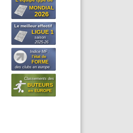
MONDIAL
2026
Le meilleur effectif
LIGUE 1
saison
2025-26
Indice MF :
l'état de
FORME
des clubs en europe
Classements des
BUTEURS
en EUROPE