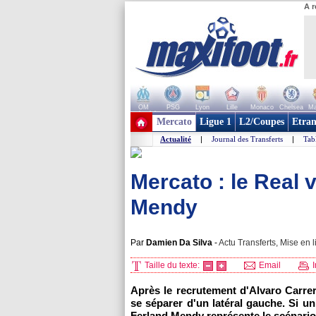
A r
OM
PSG
Lyon
Lille
Monaco
Chelsea
Ma
+ de clubs
Mercato
Ligue 1
L2/Coupes
Etran
Actualité
|
Journal des Transferts
|
Tab
Mercato : le Real v
Mendy
Par
Damien Da Silva
-
Actu Transferts, Mise en l
Taille du texte:
Email
I
Après le recrutement d'Alvaro Carrer
se séparer d'un latéral gauche. Si un
Ferland Mendy représente le scénario 