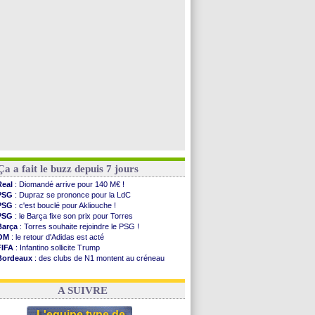
Arsenal
: Naples vise Gabriel Jesus
Real
: Mastantuono prêté à la Fiorentina (off.)
Man City
: accord avec le Barça pour Rodri ?
Rennes
: Haise a prolongé (officiel)
Voir toutes les brèves
Ça a fait le buzz depuis 7 jours
Real
: Diomandé arrive pour 140 M€ !
PSG
: Dupraz se prononce pour la LdC
PSG
: c'est bouclé pour Akliouche !
PSG
: le Barça fixe son prix pour Torres
Barça
: Torres souhaite rejoindre le PSG !
OM
: le retour d'Adidas est acté
FIFA
: Infantino sollicite Trump
Bordeaux
: des clubs de N1 montent au créneau
Argentine
: quand Medina recadre... sa mère
Real
: le démenti de Leipzig pour Diomandé
A SUIVRE
L'equipe type de