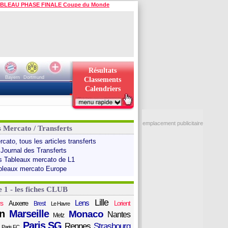
BLEAU PHASE FINALE Coupe du Monde
Résultats
Bayern
Dortmund
Classements
Calendriers
emplacement publicitaire
s Mercato / Transferts
cato, tous les articles transferts
 Journal des Transferts
s Tableaux mercato de L1
bleaux mercato Europe
e 1 - les fiches CLUB
Lille
Lens
s
Auxerre
Lorient
Brest
Le Havre
n
Marseille
Monaco
Nantes
Metz
Paris SG
Rennes
Strasbourg
Paris FC