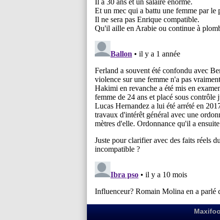
Maxifoo