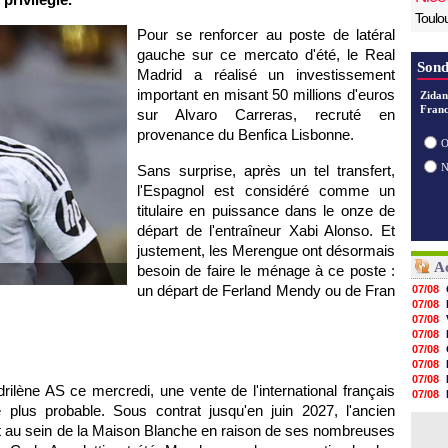
Toulo
Pour se renforcer au poste de latéral
gauche sur ce mercato d'été, le Real
Sond
Madrid a réalisé un investissement
important en misant 50 millions d'euros
Zidan
Franc
sur Alvaro Carreras, recruté en
provenance du Benfica Lisbonne.
O
Sans surprise, après un tel transfert,
l'Espagnol est considéré comme un
titulaire en puissance dans le onze de
départ de l'entraîneur Xabi Alonso. Et
justement, les Merengue ont désormais
Ac
besoin de faire le ménage à ce poste :
un départ de Ferland Mendy ou de Fran
07/08
07/08
07/08
07/08
07/08
07/08
07/08
rilène AS ce mercredi, une vente de l'international français
07/08
e plus probable. Sous contrat jusqu'en juin 2027, l'ancien
07/08
07/08
t au sein de la Maison Blanche en raison de ses nombreuses
07/08