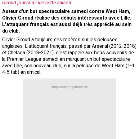
Giroud jouera à Lille cette saison.
Contact / Signaler un bug
Auteur d'un but spectaculaire samedi contre West Ham,
Olivier Giroud réalise des débuts intéressants avec Lille.
Recrutement Maxifoot
L'attaquant français est aussi déjà très apprécié au sein
Mentions légales
du club.
Olivier Giroud a toujours ses repères sur les pelouses
site web Maxifoot.fr
anglaises. L'attaquant français, passé par Arsenal (2012-2018)
et Chelsea (2018-2021), s'est rappelé aux bons souvenirs de
la Premier League samedi en marquant un but spectaculaire
avec Lille, son nouveau club, sur la pelouse de West Ham (1-1,
4-5 tab) en amical.
emplacement publicitaire