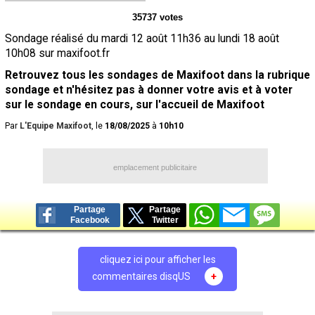
Contact / Signaler un bug
35737 votes
Sondage réalisé du mardi 12 août 11h36 au lundi 18 août
Recrutement Maxifoot
10h08 sur maxifoot.fr
Mentions légales
Retrouvez tous les sondages de Maxifoot dans la rubrique
sondage et n'hésitez pas à donner votre avis et à voter
site web Maxifoot.fr
sur le sondage en cours, sur l'accueil de Maxifoot
Par
L'Equipe Maxifoot
, le
18/08/2025
à
10h10
emplacement publicitaire
Partage
Partage
Facebook
Twitter
cliquez ici pour afficher les
commentaires disqUS
+