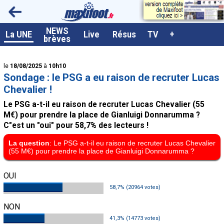
<
NEWS
A la UNE
La UNE
Live
Résus
TV
+
brèves
Dernières brèves
le
18/08/2025
à
10h10
Live / Matchs en direct
Sondage : le PSG a eu raison de recruter Lucas
Résultats et Classements
Chevalier !
Le PSG a-t-il eu raison de recruter Lucas Chevalier (55
Class. buteurs européens
M€) pour prendre la place de Gianluigi Donnarumma ?
Programme TV foot
C"est un "oui" pour 58,7% des lecteurs !
Vidéos
La question
: Le PSG a-t-il eu raison de recruter Lucas Chevalier
(55 M€) pour prendre la place de Gianluigi Donnarumma ?
Sondages
OUI
Tableau transferts L1
58,7% (20964 votes)
Taille de la police
NON
Paramètrages / Options
41,3% (14773 votes)