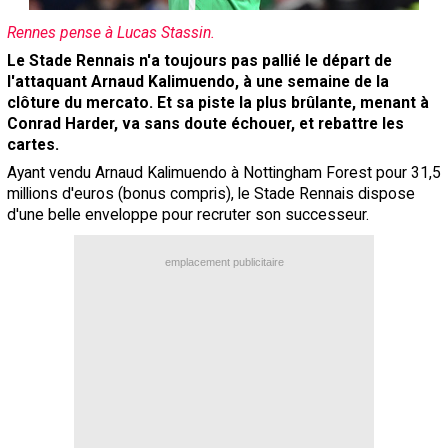
Contact / Signaler un bug
Rennes pense à Lucas Stassin.
Recrutement Maxifoot
Le Stade Rennais n'a toujours pas pallié le départ de
l'attaquant Arnaud Kalimuendo, à une semaine de la
Mentions légales
clôture du mercato. Et sa piste la plus brûlante, menant à
Conrad Harder, va sans doute échouer, et rebattre les
site web Maxifoot.fr
cartes.
Ayant vendu Arnaud Kalimuendo à Nottingham Forest pour 31,5
millions d'euros (bonus compris), le Stade Rennais dispose
d'une belle enveloppe pour recruter son successeur.
emplacement publicitaire