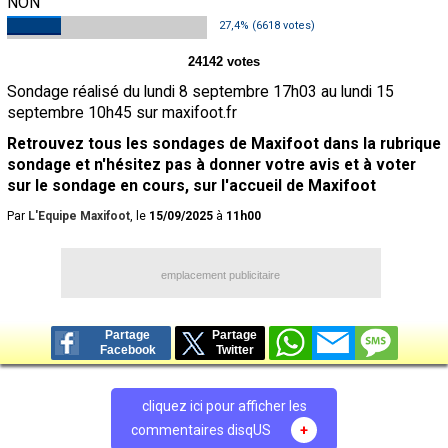
NON
Contact / Signaler un bug
27,4% (6618 votes)
Recrutement Maxifoot
24142 votes
Sondage réalisé du lundi 8 septembre 17h03 au lundi 15
Mentions légales
septembre 10h45 sur maxifoot.fr
site web Maxifoot.fr
Retrouvez tous les sondages de Maxifoot dans la rubrique
sondage et n'hésitez pas à donner votre avis et à voter
sur le sondage en cours, sur l'accueil de Maxifoot
Par
L'Equipe Maxifoot
, le
15/09/2025
à
11h00
emplacement publicitaire
Partage
Partage
Facebook
Twitter
cliquez ici pour afficher les
commentaires disqUS
+