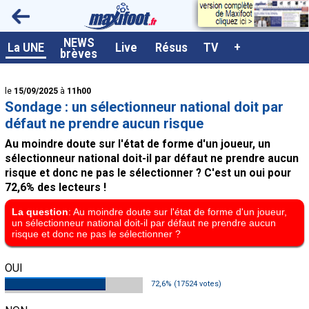
<
NEWS
A la UNE
La UNE
Live
Résus
TV
+
brèves
Dernières brèves
le
15/09/2025
à
11h00
Live / Matchs en direct
Sondage : un sélectionneur national doit par
Résultats et Classements
défaut ne prendre aucun risque
Au moindre doute sur l'état de forme d'un joueur, un
Class. buteurs européens
sélectionneur national doit-il par défaut ne prendre aucun
Programme TV foot
risque et donc ne pas le sélectionner ? C'est un oui pour
72,6% des lecteurs !
Vidéos
La question
: Au moindre doute sur l'état de forme d'un joueur,
Sondages
un sélectionneur national doit-il par défaut ne prendre aucun
risque et donc ne pas le sélectionner ?
Tableau transferts L1
OUI
Taille de la police
72,6% (17524 votes)
Paramètrages / Options