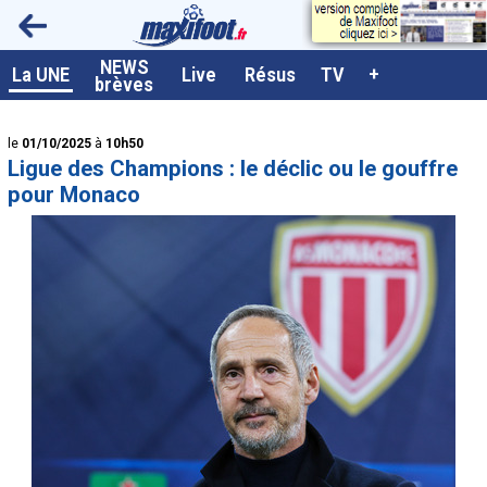
<
NEWS
A la UNE
La UNE
Live
Résus
TV
+
brèves
Dernières brèves
le
01/10/2025
à
10h50
Live / Matchs en direct
Ligue des Champions : le déclic ou le gouffre
Résultats et Classements
pour Monaco
Class. buteurs européens
Programme TV foot
Vidéos
Sondages
Tableau transferts L1
Taille de la police
Paramètrages / Options