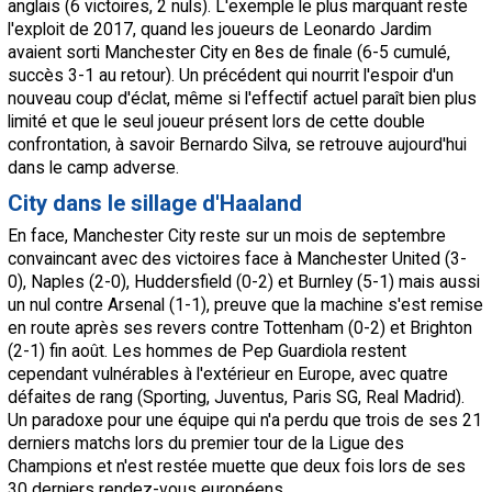
anglais (6 victoires, 2 nuls). L'exemple le plus marquant reste
l'exploit de 2017, quand les joueurs de Leonardo Jardim
avaient sorti Manchester City en 8es de finale (6-5 cumulé,
succès 3-1 au retour). Un précédent qui nourrit l'espoir d'un
nouveau coup d'éclat, même si l'effectif actuel paraît bien plus
limité et que le seul joueur présent lors de cette double
confrontation, à savoir Bernardo Silva, se retrouve aujourd'hui
dans le camp adverse.
City dans le sillage d'Haaland
En face, Manchester City reste sur un mois de septembre
convaincant avec des victoires face à Manchester United (3-
0), Naples (2-0), Huddersfield (0-2) et Burnley (5-1) mais aussi
un nul contre Arsenal (1-1), preuve que la machine s'est remise
en route après ses revers contre Tottenham (0-2) et Brighton
(2-1) fin août. Les hommes de Pep Guardiola restent
cependant vulnérables à l'extérieur en Europe, avec quatre
défaites de rang (Sporting, Juventus, Paris SG, Real Madrid).
Un paradoxe pour une équipe qui n'a perdu que trois de ses 21
derniers matchs lors du premier tour de la Ligue des
Champions et n'est restée muette que deux fois lors de ses
30 derniers rendez-vous européens.