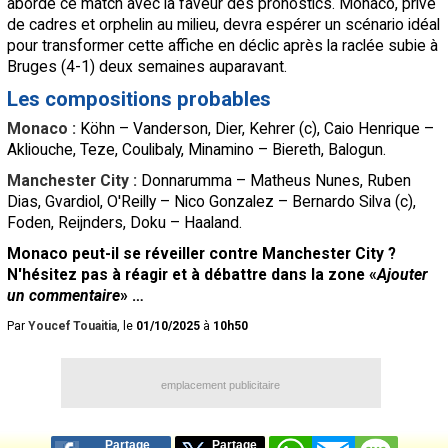
aborde ce match avec la faveur des pronostics. Monaco, privé
de cadres et orphelin au milieu, devra espérer un scénario idéal
pour transformer cette affiche en déclic après la raclée subie à
Bruges (4-1) deux semaines auparavant.
Les compositions probables
Monaco :
Köhn – Vanderson, Dier, Kehrer (c), Caio Henrique –
Akliouche, Teze, Coulibaly, Minamino – Biereth, Balogun.
Manchester City :
Donnarumma – Matheus Nunes, Ruben
Dias, Gvardiol, O'Reilly – Nico Gonzalez – Bernardo Silva (c),
Foden, Reijnders, Doku – Haaland.
Monaco peut-il se réveiller contre Manchester City ?
N'hésitez pas à réagir et à débattre dans la zone «
Ajouter
un commentaire
» …
Par
Youcef Touaitia
, le
01/10/2025
à
10h50
emplacement publicitaire
Partage
Partage