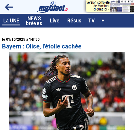
<
NEWS
A la UNE
La UNE
Live
Résus
TV
+
brèves
Dernières brèves
le
01/10/2025
à
14h50
Live / Matchs en direct
Bayern : Olise, l'étoile cachée
Résultats et Classements
Class. buteurs européens
Programme TV foot
Vidéos
Sondages
Tableau transferts L1
Taille de la police
Paramètrages / Options