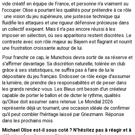
vide créatif en équipe de France, et personne n'a vraiment su
l'occuper. Olise a pourtant les qualités pour prétendre à ce rôle
: une vision du jeu supérieure, une justesse technique qui
fluidifie les attaques et une rigueur défensive précieuse dans
un collectif exigeant. Mais il n'a pas encore réussi à les
imposer en sélection, où ses apparitions restent discrètes. Le
contraste avec son rôle majeur au Bayern est flagrant et nourrit
une frustration croissante autour de lui.
Pour franchir ce cap, le Munichois devra sortir de sa réserve et
s'affirmer davantage. Sa discrétion naturelle, tolérée en club
grâce à ses statistiques, ne suffira pas à faire de lui le
dépositaire du jeu français. Endosser ce rôle exige d'assumer
la lumière, de prendre des responsabilités et de peser dans
les grands rendez-vous. Les Bleus ont besoin d'un créateur
capable de porter le ballon et de dicter le rythme, qualités
qu'Olise doit assumer sans retenue. Le Mondial 2026
représente déjà un tournant, une occasion idéale de confirmer
qu'il peut combler l'héritage laissé par Griezmann. Réponse
dans les prochains mois.
Michael Olise est-il sous coté ? N'hésitez pas à réagir et à