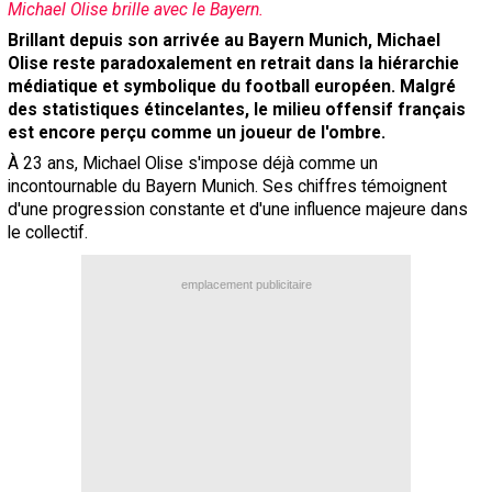
Michael Olise brille avec le Bayern.
Contact / Signaler un bug
Brillant depuis son arrivée au Bayern Munich, Michael
Olise reste paradoxalement en retrait dans la hiérarchie
Recrutement Maxifoot
médiatique et symbolique du football européen. Malgré
Mentions légales
des statistiques étincelantes, le milieu offensif français
est encore perçu comme un joueur de l'ombre.
site web Maxifoot.fr
À 23 ans, Michael Olise s'impose déjà comme un
incontournable du Bayern Munich. Ses chiffres témoignent
d'une progression constante et d'une influence majeure dans
le collectif.
emplacement publicitaire