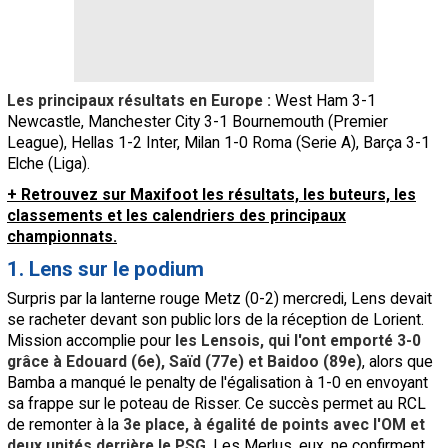
Les principaux résultats en Europe :
West Ham 3-1
Newcastle, Manchester City 3-1 Bournemouth (Premier
League), Hellas 1-2 Inter, Milan 1-0 Roma (Serie A), Barça 3-1
Elche (Liga).
+ Retrouvez sur Maxifoot les résultats, les buteurs, les
classements et les calendriers des principaux
championnats.
1. Lens sur le podium
Surpris par la lanterne rouge Metz (0-2) mercredi, Lens devait
se racheter devant son public lors de la réception de Lorient.
Mission accomplie pour
les Lensois, qui l'ont emporté 3-0
grâce à Edouard (6e), Saïd (77e) et Baidoo (89e)
, alors que
Bamba a manqué le penalty de l'égalisation à 1-0 en envoyant
sa frappe sur le poteau de Risser. Ce succès permet au RCL
de remonter à la
3e place, à égalité de points avec l'OM et
deux unités derrière le PSG
. Les Merlus, eux, ne confirment