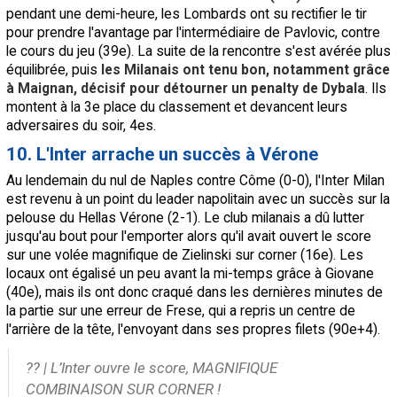
pendant une demi-heure, les Lombards ont su rectifier le tir
pour prendre l'avantage par l'intermédiaire de Pavlovic, contre
le cours du jeu (39e). La suite de la rencontre s'est avérée plus
équilibrée, puis
les Milanais ont tenu bon, notamment grâce
à Maignan, décisif pour détourner un penalty de Dybala
. Ils
montent à la 3e place du classement et devancent leurs
adversaires du soir, 4es.
10. L'Inter arrache un succès à Vérone
Au lendemain du nul de Naples contre Côme (0-0), l'Inter Milan
est revenu à un point du leader napolitain avec un succès sur la
pelouse du Hellas Vérone (2-1). Le club milanais a dû lutter
jusqu'au bout pour l'emporter alors qu'il avait ouvert le score
sur une volée magnifique de Zielinski sur corner (16e). Les
locaux ont égalisé un peu avant la mi-temps grâce à Giovane
(40e), mais ils ont donc craqué dans les dernières minutes de
la partie sur une erreur de Frese, qui a repris un centre de
l'arrière de la tête, l'envoyant dans ses propres filets (90e+4).
?? | L’Inter ouvre le score, MAGNIFIQUE
COMBINAISON SUR CORNER !