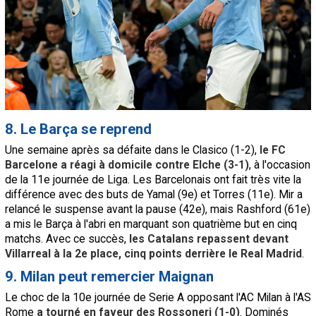
8. Le Barça se reprend
Une semaine après sa défaite dans le Clasico (1-2),
le FC
Barcelone a réagi à domicile contre Elche (3-1)
, à l'occasion
de la 11e journée de Liga. Les Barcelonais ont fait très vite la
différence avec des buts de Yamal (9e) et Torres (11e). Mir a
relancé le suspense avant la pause (42e), mais Rashford (61e)
a mis le Barça à l'abri en marquant son quatrième but en cinq
matchs. Avec ce succès,
les Catalans repassent devant
Villarreal à la 2e place, cinq points derrière le Real Madrid
.
9. Milan peut remercier Maignan
Le choc de la 10e journée de Serie A opposant l'AC Milan à l'AS
Rome
a tourné en faveur des Rossoneri (1-0)
. Dominés