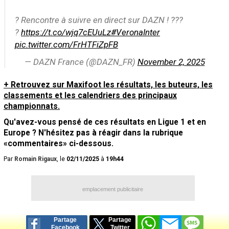
? Rencontre à suivre en direct sur DAZN ! ???
?
https://t.co/wjq7cEUuLz
#VeronaInter
pic.twitter.com/FrHTFiZpFB
— DAZN France (@DAZN_FR)
November 2, 2025
+ Retrouvez sur Maxifoot les résultats, les buteurs, les
classements et les calendriers des principaux
championnats.
Qu'avez-vous pensé de ces résultats en Ligue 1 et en
Europe ? N'hésitez pas à réagir dans la rubrique
«commentaires» ci-dessous.
Par
Romain Rigaux
, le
02/11/2025
à
19h44
emplacement publicitaire
Partage
Partage
Facebook
Twitter