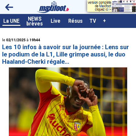
<
NEWS
A la UNE
La UNE
Live
Résus
TV
+
brèves
Dernières brèves
le
02/11/2025
à
19h44
Live / Matchs en direct
Les 10 infos à savoir sur la journée : Lens sur
Résultats et Classements
le podium de la L1, Lille grimpe aussi, le duo
Haaland-Cherki régale...
Class. buteurs européens
Programme TV foot
Vidéos
Sondages
Tableau transferts L1
Taille de la police
Paramètrages / Options