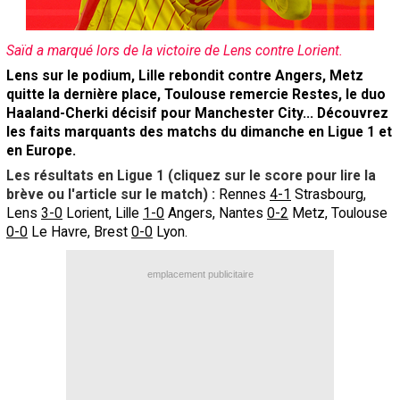
Contact / Signaler un bug
Saïd a marqué lors de la victoire de Lens contre Lorient.
Recrutement Maxifoot
Lens sur le podium, Lille rebondit contre Angers, Metz
Mentions légales
quitte la dernière place, Toulouse remercie Restes, le duo
Haaland-Cherki décisif pour Manchester City... Découvrez
site web Maxifoot.fr
les faits marquants des matchs du dimanche en Ligue 1 et
en Europe.
Les résultats en Ligue 1 (cliquez sur le score pour lire la
brève ou l'article sur le match) :
Rennes
4-1
Strasbourg,
Lens
3-0
Lorient, Lille
1-0
Angers, Nantes
0-2
Metz, Toulouse
0-0
Le Havre, Brest
0-0
Lyon.
emplacement publicitaire