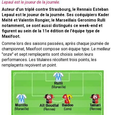
Lepaul est le joueur de la journée.
Contact / Signaler un bug
Auteur d'un triplé contre Strasbourg, le Rennais Esteban
Lepaul est le joueur de la journée. Ses coéquipiers Kader
Recrutement Maxifoot
Meïté et Valentin Rongier, le Marseillais Geronimo Rulli
Mentions légales
notamment, se sont aussi distingués ce week-end et
figurent au sein de la 11e édition de l'équipe type de
site web Maxifoot.fr
Maxifoot.
Comme lors des saisons passées, après chaque journée de
championnat, Maxifoot compose son équipe type. Le meilleur
"onze" et sept remplaçants sont choisis selon leurs
performances. Les titulaires récoltent trois points, les
remplaçants reçoivent un point.