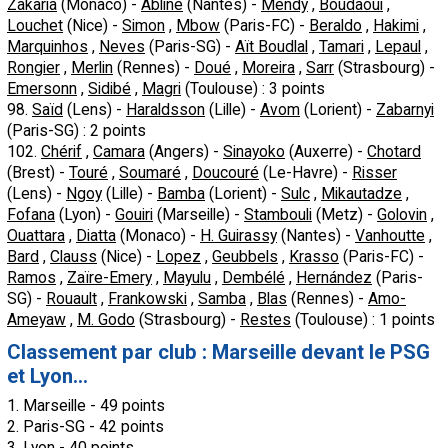
Zakaria
(Monaco) -
Abline
(Nantes) -
Mendy
,
Boudaoui
,
Louchet
(Nice) -
Simon
,
Mbow
(Paris-FC) -
Beraldo
,
Hakimi
,
Marquinhos
,
Neves
(Paris-SG) -
Aït Boudlal
,
Tamari
,
Lepaul
,
Rongier
,
Merlin
(Rennes) -
Doué
,
Moreira
,
Sarr
(Strasbourg) -
Emersonn
,
Sidibé
,
Magri
(Toulouse) : 3 points
98.
Saïd
(Lens) -
Haraldsson
(Lille) -
Avom
(Lorient) -
Zabarnyi
(Paris-SG) : 2 points
102.
Chérif
,
Camara
(Angers) -
Sinayoko
(Auxerre) -
Chotard
(Brest) -
Touré
,
Soumaré
,
Doucouré
(Le-Havre) -
Risser
(Lens) -
Ngoy
(Lille) -
Bamba
(Lorient) -
Sulc
,
Mikautadze
,
Fofana
(Lyon) -
Gouiri
(Marseille) -
Stambouli
(Metz) -
Golovin
,
Ouattara
,
Diatta
(Monaco) -
H. Guirassy
(Nantes) -
Vanhoutte
,
Bard
,
Clauss
(Nice) -
Lopez
,
Geubbels
,
Krasso
(Paris-FC) -
Ramos
,
Zaïre-Emery
,
Mayulu
,
Dembélé
,
Hernández
(Paris-
SG) -
Rouault
,
Frankowski
,
Samba
,
Blas
(Rennes) -
Amo-
Ameyaw
,
M. Godo
(Strasbourg) -
Restes
(Toulouse) : 1 points
Classement par club : Marseille devant le PSG
et Lyon...
1. Marseille - 49 points
2. Paris-SG - 42 points
3. Lyon - 40 points