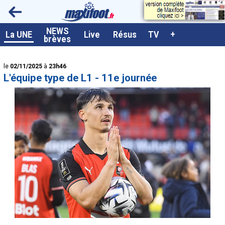
<
NEWS
A la UNE
La UNE
Live
Résus
TV
+
brèves
Dernières brèves
le
02/11/2025
à
23h46
Live / Matchs en direct
L'équipe type de L1 - 11e journée
Résultats et Classements
Class. buteurs européens
Programme TV foot
Vidéos
Sondages
Tableau transferts L1
Taille de la police
Paramètrages / Options