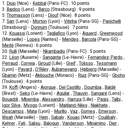
1.
Diop
(Nice) -
Kebbal
(Paris-FC) : 10 points
3.
Baidoo
(Lens) -
Barco
(Strasbourg) : 9 points
5.
Thomasson
(Lens) -
Diouf
(Nice) : 8 points
7.
Sarr
(Lens) -
Morton
(Lyon) -
Vitinha
(Paris-SG) -
Panichelli
(Strasbourg) -
Donnum
(Toulouse) : 7 points
12.
Kouassi
(Lorient) -
Tagliafico
(Lyon) -
Aguerd
,
Greenwood
(Marseille) -
Lopes
(Nantes) -
Mendes
,
Barcola
(Paris-SG) -
Meïté
(Rennes) : 6 points
20.
Rulli
(Marseille) -
Nkambadio
(Paris-FC) : 5 points
22.
Léon
(Auxerre) -
Sangante
(Le-Havre) -
Fernandez-Pardo
,
Perraud
,
Correia
,
Giroud
(Lille) -
Greif
,
Tolisso
,
Tessmann
(Lyon) -
Pavard
,
O'Riley
,
Aubameyang
,
Højbjerg
(Marseille) -
Gbamin
(Metz) -
Akliouche
(Monaco) -
Ruiz
(Paris-SG) -
Gboho
(Toulouse) : 4 points
39.
Koffi
(Angers) -
Ajorque
,
Del Castillo
,
Doumbia
,
Baldé
(Brest) -
Seko
(Le-Havre) -
Aguilar
,
Thauvin
,
Sangaré
(Lens) -
Bouaddi
,
Mbemba
,
Alexsandro
,
Hamza
(Lille) -
Pagis
,
Talbi
,
Igor Silva
,
Mvogo
(Lorient) -
Maitland-Niles
,
Niakhate
,
Descamps
,
Mata
(Lyon) -
Murillo
,
Vaz
,
Gomes
,
Emerson
,
Weah
(Marseille) -
Hein
,
Sabaly
,
Kouao
(Metz) -
Coulibaly
,
Kehrer
,
Fati
,
Salisu
,
Balogun
,
Vanderson
,
Minamino
,
Dier
,