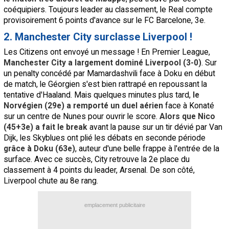
coéquipiers. Toujours leader au classement, le Real compte
provisoirement 6 points d'avance sur le FC Barcelone, 3e.
2. Manchester City surclasse Liverpool !
Les Citizens ont envoyé un message ! En Premier League,
Manchester City a largement dominé Liverpool (3-0)
. Sur
un penalty concédé par Mamardashvili face à Doku en début
de match, le Géorgien s'est bien rattrapé en repoussant la
tentative d'Haaland. Mais quelques minutes plus tard,
le
Norvégien (29e) a remporté un duel aérien
face à Konaté
sur un centre de Nunes pour ouvrir le score.
Alors que Nico
(45+3e) a fait le break
avant la pause sur un tir dévié par Van
Dijk, les Skyblues ont plié les débats en seconde période
grâce à Doku (63e)
, auteur d'une belle frappe à l'entrée de la
surface. Avec ce succès, City retrouve la 2e place du
classement à 4 points du leader, Arsenal. De son côté,
Liverpool chute au 8e rang.
emplacement publicitaire