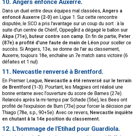
10. Angers enfonce Auxerre.
Dans un duel entre deux équipes mal classées,
Angers a
enfoncé Auxerre (2-0)
en Ligue 1. Sur cette rencontre
disputée, le SCO a pris l'avantage sur un coup du sort : à la
suite d'un centre de Chérif, Oppegård a dégagé le ballon
sur
Akpa (71e), buteur contre son camp
. En fin de partie,
Peter
(87e) a profité d'une faute de main de Léon
pour sceller ce
succès. Si Angers, 13e, se donne de l'air au classement,
Auxerre, toujours 18e, enchaîne un 7e match sans victoire (6
défaites et 1 nul).
11. Newcastle renversé à Brentford.
En Premier League,
Newcastle a été renversé sur le terrain
de Brentford (1-3)
. Pourtant, les Magpies ont réalisé une
bonne entame avec l'ouverture du score de Barnes (27e).
Relancés après la mi-temps par Schade (56e), les Bees ont
profité de l'expulsion de Burn (73e) pour forcer la décision par
Thiago (78e, s.p., 90+5e). Avec ce revers,
Newcastle inquiète
en chutant à la 14e position du classement.
12. L'hommage de l'Etihad pour Guardiola.