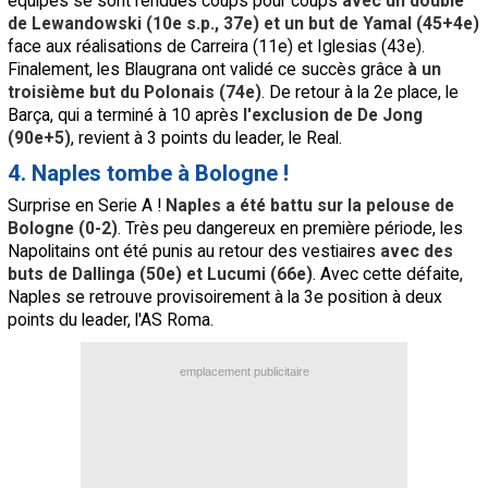
équipes se sont rendues coups pour coups
avec un doublé
de Lewandowski (10e s.p., 37e) et un but de Yamal (45+4e)
face aux réalisations de Carreira (11e) et Iglesias (43e).
Finalement, les Blaugrana ont validé ce succès grâce
à un
troisième but du Polonais (74e)
. De retour à la 2e place, le
Barça, qui a terminé à 10 après
l'exclusion de De Jong
(90e+5)
, revient à 3 points du leader, le Real.
4. Naples tombe à Bologne !
Surprise en Serie A !
Naples a été battu sur la pelouse de
Bologne (0-2)
. Très peu dangereux en première période, les
Napolitains ont été punis au retour des vestiaires
avec des
buts de Dallinga (50e) et Lucumi (66e)
. Avec cette défaite,
Naples se retrouve provisoirement à la 3e position à deux
points du leader, l'AS Roma.
emplacement publicitaire