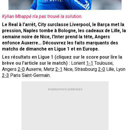
Contact / Signaler un bug
Kylian Mbappé n'a pas trouvé la solution.
Recrutement Maxifoot
Le Real à l'arrêt, City surclasse Liverpool, le Barça met la
Mentions légales
pression, Naples tombe à Bologne, les cadeaux de Lille, la
semaine noire de Nice, l'Inter prend la tête, Angers
site web Maxifoot.fr
enfonce Auxerre... Découvrez les faits marquants des
matchs de dimanche en Ligue 1 et en Europe.
Les résultats en Ligue 1 (cliquez sur le score pour lire la
brève ou l'article sur le match) :
Lorient
1-1
Toulouse,
Angers
2-0
Auxerre, Metz
2-1
Nice, Strasbourg
2-0
Lille, Lyon
2-3
Paris Saint-Germain.
emplacement publicitaire