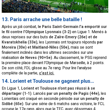
13. Paris arrache une belle bataille !
Après un joli combat,
le Paris Saint-Germain l'a emporté sur
le fil contre l'Olympique Lyonnais (3-2)
en Ligue 1. Menés à
deux reprises sur des buts
de Zaïre-Emery (26e) et de
Kvaratskhelia (33e)
, les Lyonnais ont toujours répondu
par
Moreira (30e) et Maitland-Niles (50e)
, mais se sont
finalement inclinés dans les ultimes secondes sur une
réalisation
de Neves (90+5e)
. Au classement, le PSG reprend
la première place devant l'Olympique de Marseille, à 2 points.
De son côté, l'OL glisse au 7e rang. Pour lire l'analyse
complète de la partie,
c'est ici.
14. Lorient et Toulouse ne gagnent plus...
En Ligue 1,
Lorient et Toulouse n'ont pas réussi à se
départager (1-1)
. Lancés
par un penalty de Pagis (44e)
, les
Lorientais ont craqué en seconde période
sur un penalty de
Sidibé (65e)
. Sur une série de 6 matchs sans victoire, le FCL
occupe le 17e rang, alors que le TFC, avec désormais 4