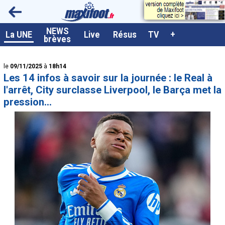
<
NEWS
A la UNE
La UNE
Live
Résus
TV
+
brèves
Dernières brèves
le
09/11/2025
à
18h14
Live / Matchs en direct
Les 14 infos à savoir sur la journée : le Real à
Résultats et Classements
l'arrêt, City surclasse Liverpool, le Barça met la
pression...
Class. buteurs européens
Programme TV foot
Vidéos
Sondages
Tableau transferts L1
Taille de la police
Paramètrages / Options