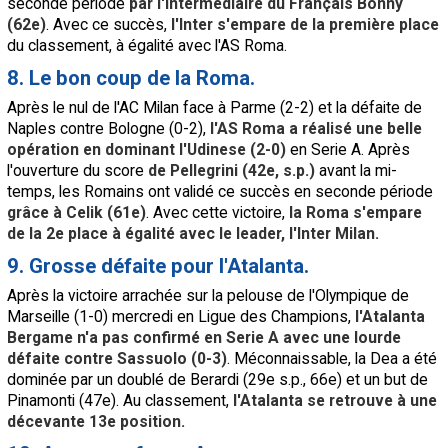
seconde période
par l'intermédiaire du Français Bonny
(62e)
. Avec ce succès,
l'Inter s'empare de la première place
du classement, à égalité avec l'AS Roma.
8. Le bon coup de la Roma.
Après le nul de l'AC Milan face à Parme (2-2) et la défaite de
Naples contre Bologne (0-2),
l'AS Roma a réalisé une belle
opération en dominant l'Udinese (2-0)
en Serie A. Après
l'ouverture du score
de Pellegrini (42e, s.p.)
avant la mi-
temps, les Romains ont validé ce succès en seconde période
grâce à Celik (61e)
. Avec cette victoire,
la Roma s'empare
de la 2e place à égalité avec le leader, l'Inter Milan.
9. Grosse défaite pour l'Atalanta.
Après la victoire arrachée sur la pelouse de l'Olympique de
Marseille (1-0) mercredi en Ligue des Champions,
l'Atalanta
Bergame n'a pas confirmé en Serie A avec une lourde
défaite contre Sassuolo (0-3)
. Méconnaissable, la Dea a été
dominée par un doublé de Berardi (29e s.p., 66e) et un but de
Pinamonti (47e). Au classement,
l'Atalanta se retrouve à une
décevante 13e position.