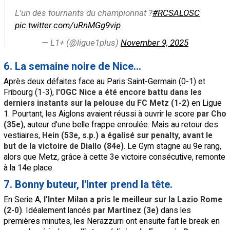
L'un des tournants du championnat ?
#RCSALOSC
pic.twitter.com/uRnMGg9vip
— L1+ (@ligue1plus)
November 9, 2025
6. La semaine noire de Nice...
Après deux défaites face au Paris Saint-Germain (0-1) et
Fribourg (1-3),
l'OGC Nice a été encore battu dans les
derniers instants sur la pelouse du FC Metz (1-2)
en Ligue
1. Pourtant, les Aiglons avaient réussi à ouvrir le score
par Cho
(35e)
, auteur d'une belle frappe enroulée. Mais au retour des
vestiaires,
Hein (53e, s.p.) a égalisé sur penalty, avant le
but de la victoire de Diallo (84e)
. Le Gym stagne au 9e rang,
alors que Metz, grâce à cette 3e victoire consécutive, remonte
à la 14e place.
7. Bonny buteur, l'Inter prend la tête.
En Serie A,
l'Inter Milan a pris le meilleur sur la Lazio Rome
(2-0)
. Idéalement lancés
par Martinez (3e)
dans les
premières minutes, les Nerazzurri ont ensuite fait le break en