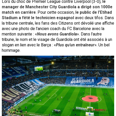
Lors du choc de Premier League contre Liverpool (3-0),
le
manager de Manchester City Guardiola a dirigé son 1000e
match en carrière
. Pour cette occasion,
le public de l'Etihad
Stadium a fêté le technicien espagnol
avec deux tifos. Dans
la tribune centrale, les fans des Citizens ont dévoilé une affiche
avec une photo de l'ancien coach du FC Barcelone avec la
mention suivante :
«
Nous avons Guardiola
»
. Dans l'autre
tribune, le nom et le visage de Guardiola ont été associés à un
slogan en lien avec le Barça :
«
Plus qu'un entraîneur
»
. Un bel
hommage.