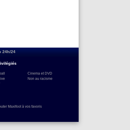
o 24h/24
ivilégiés
ball
Cinema et DVD
Live
Non au racisme
)
outer Maxifoot à vos favoris