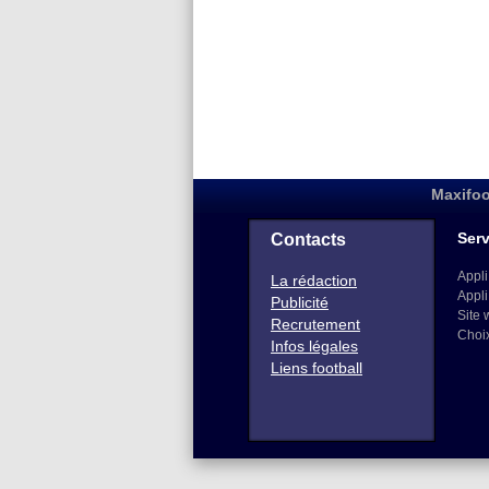
Maxifoo
Serv
Contacts
Appli
La rédaction
Appli
Publicité
Site 
Recrutement
Choi
Infos légales
Liens football