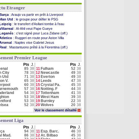
ctu Etranger
Barça
: Araujo va partir en prêt à Liverpool
Man Utd
: le groupe pour défier le PSG
Leipzig
: le transfert d'Asllani tombe à l'eau
Villarreal
: Al-Ahli veut Pape Gueye
Leganés
: c'est signé pour Luca Zidane (off.)
Atletico
: Ruggeri en route pour Aston Villa
Arsenal
: Naples vise Gabriel Jesus
Real
: Mastantuono prêté à la Fiorentina (off.)
Man City
: accord avec le Barça pour Rodri ?
Palace
: Tomiyasu a convaincu (officiel)
sement Premier League
Grenade
: Luca Zidane va changer de club
Pts
J.
Pts
J.
Juve
: Zhegrova très clair sur son futur
enal
85
38
11
Fulham
52
38
Arsenal
: Guimarães a signé son contrat
 City
78
38
12
Newcastle
49
38
Man Utd
: Bayindir signe au Celta (officiel)
n Utd
71
38
13
Everton
49
38
Man City
: Enzo Fernandez pour l'après-Rodri ?
on V.
65
38
14
Leeds
47
38
erpool
60
38
15
Crystal Pa.
45
38
urnemouth
57
38
16
Notting. F
44
38
Voir toutes les brèves
derland
54
38
17
Tottenham
41
38
ghton
53
38
18
West Ham
39
38
ntford
53
38
19
Burnley
22
38
elsea
52
38
20
Wolves
20
38
Voir le classement détaillé
>
sement Liga
Pts
J.
Pts
J.
rça
94
38
11
Esp. Barc.
46
38
l Mad.
86
38
12
At. Bilbao
45
38