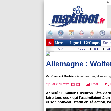
A r
OM
PSG
Lyon
Lille
Monaco
Chelsea
Ma
+ de clubs
Mercato
Ligue 1
L2/Coupes
Etran
Angleterre
|
Espagne
|
Italie
|
Al
Allemagne : Wolte
Par
Clément Barbier
-
Actu Etranger, Mise en li
Taille du texte:
Email
I
Acheté 90 millions d'euros l'été der
taire tous ceux qui l'assimilaient à u
et son nouveau statut en sélection, l'