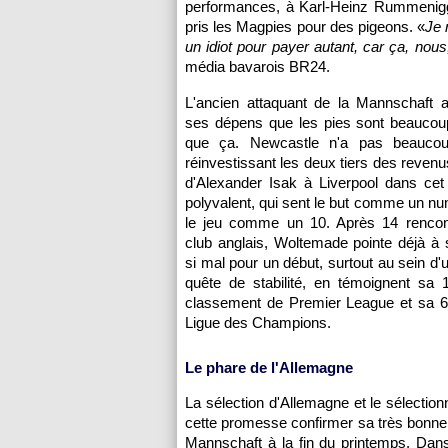
performances, à Karl-Heinz Rummenigge
pris les Magpies pour des pigeons. «
Je 
un idiot pour payer autant, car ça, nous,
média bavarois BR24.
L'ancien attaquant de la Mannschaft a
ses dépens que les pies sont beaucoup
que ça. Newcastle n'a pas beaucou
réinvestissant les deux tiers des revenu
d'Alexander Isak à Liverpool dans cet
polyvalent, qui sent le but comme un num
le jeu comme un 10. Après 14 rencon
club anglais, Woltemade pointe déjà à 
si mal pour un début, surtout au sein d'
quête de stabilité, en témoignent sa 
classement de Premier League et sa 6e
Ligue des Champions.
Le phare de l'Allemagne
La sélection d'Allemagne et le sélectio
cette promesse confirmer sa très bonne s
Mannschaft à la fin du printemps. Dan