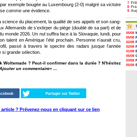
7
Fri
an, par exemple bougée au Luxembourg (2-0) malgré sa victoire
8
Fra
pose comme une évidence.
9
Au
sa science du placement, la qualité de ses appels et son sang-
aux Allemands de s'extirper du piège (doublé de sa part) et de
05/08
du monde 2026. Un nul suffira face à la Slovaquie, lundi, pour
05/08
son talent en Amérique l'été prochain. Personne n'aurait cru,
02/08
ofil, passé à travers le spectre des radars jusque l'année
02/08
01/08
e si grande sélection.
05/08
03/08
ck Woltemade ? Peut-il confirmer dans la durée ? N'hésitez
05/08
Ajouter un commentaire
» ...
03/08
03/08
Facebook
Partager sur Twitter
article ? Prévenez-nous en cliquant sur ce lien