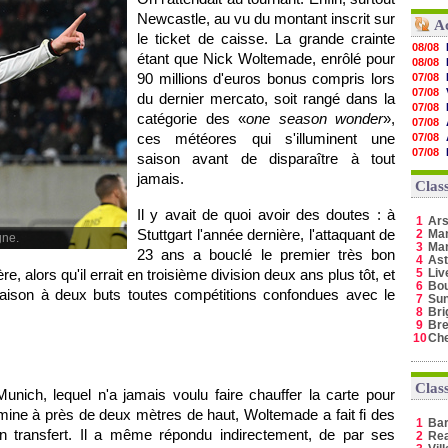
Newcastle, au vu du montant inscrit sur
A
le ticket de caisse. La grande crainte
08/08
étant que Nick Woltemade, enrôlé pour
08/08
90 millions d'euros bonus compris lors
07/08
07/08
du dernier mercato, soit rangé dans la
07/08
catégorie des «
one season wonder
»,
07/08
ces météores qui s'illuminent une
07/08
07/08
saison avant de disparaître à tout
07/08
jamais.
07/08
Clas
07/08
Il y avait de quoi avoir des doutes : à
07/08
1
Ars
07/08
Stuttgart l'année dernière, l'attaquant de
2
Man
gne.
07/08
3
Ma
23 ans a bouclé le premier très bon
07/08
4
Ast
e, alors qu'il errait en troisième division deux ans plus tôt, et
5
Liv
6
Bo
 saison à deux buts toutes compétitions confondues avec le
7
Sun
8
Bri
9
Bre
10
Ch
Clas
nich, lequel n'a jamais voulu faire chauffer la carte pour
ulmine à près de deux mètres de haut, Woltemade a fait fi des
1
Ba
n transfert. Il a même répondu indirectement, de par ses
2
Rea