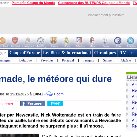
etenir :
Palmarès Coupe du Monde
-
Classement des BUTEURS Coupe du Monde
-
TA
emplacement publicitaire
n Utd
Arsenal
Liverpool
ManCity
Barca
Real
Atletico
Milan
Juve
Inter
Naples
ger
Coupe d'Europe
Les Bleus & International
Chroniques
TV
+
lemagne
|
Belgique
|
Pays-Bas
|
Portugal
|
Turquie
|
Suisse
|
Algérie
|
made, le météore qui dure
Lien
Ac
Ré
gne: le
15/11/2025
à
10h42
-
+
com.
Ac
Ré
Tweet
mprimer
Act
Ré
nier par Newcastle, Nick Woltemade est en train de faire
n feu de paille. Entre ses débuts convaincants à Newcastle
Ac
attaquant allemand ne surprend plus : il s'impose.
Ré
On l'attendait au tournant. Enfin, surtout