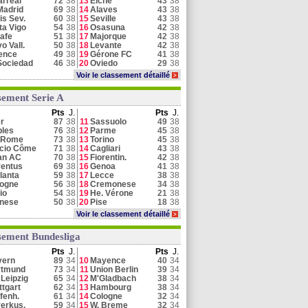
larreal
72
38
13
Elche
43
38
Madrid
69
38
14
Alaves
43
38
is Sev.
60
38
15
Seville
43
38
ta Vigo
54
38
16
Osasuna
42
38
afe
51
38
17
Majorque
42
38
o Vall.
50
38
18
Levante
42
38
ence
49
38
19
Gérone FC
41
38
Sociedad
46
38
20
Oviedo
29
38
Voir le classement détaillé
>
sement Serie A
Pts
J.
Pts
J.
er
87
38
11
Sassuolo
49
38
les
76
38
12
Parme
45
38
 Rome
73
38
13
Torino
45
38
cio Côme
71
38
14
Cagliari
43
38
an AC
70
38
15
Fiorentin.
42
38
entus
69
38
16
Genoa
41
38
lanta
59
38
17
Lecce
38
38
logne
56
38
18
Cremonese
34
38
io
54
38
19
He. Vérone
21
38
inese
50
38
20
Pise
18
38
Voir le classement détaillé
>
sement Bundesliga
Pts
J.
Pts
J.
yern
89
34
10
Mayence
40
34
rtmund
73
34
11
Union Berlin
39
34
Leipzig
65
34
12
M'Gladbach
38
34
ttgart
62
34
13
Hambourg
38
34
fenh.
61
34
14
Cologne
32
34
erkus.
59
34
15
W. Breme
32
34