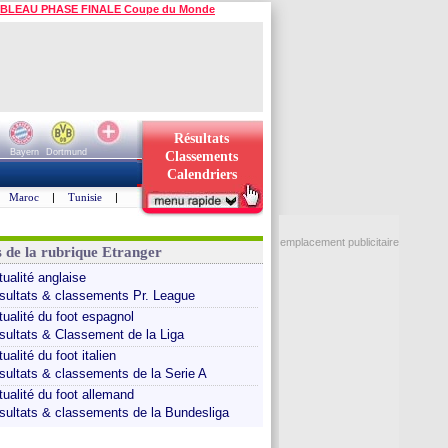
BLEAU PHASE FINALE Coupe du Monde
Résultats
Bayern
Dortmund
Classements
Calendriers
Maroc
|
Tunisie
|
emplacement publicitaire
s de la rubrique Etranger
tualité anglaise
sultats & classements Pr. League
tualité du foot espagnol
sultats & Classement de la Liga
ualité du foot italien
sultats & classements de la Serie A
tualité du foot allemand
sultats & classements de la Bundesliga