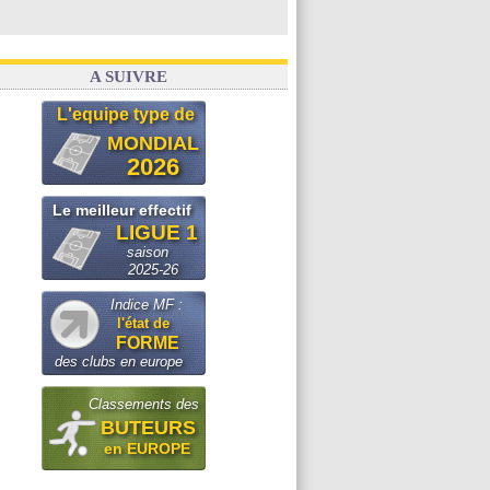
A SUIVRE
L'equipe type de
MONDIAL
2026
Le meilleur effectif
LIGUE 1
saison
2025-26
Indice MF :
l'état de
FORME
des clubs en europe
Classements des
BUTEURS
en EUROPE