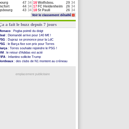
bourg
47
34
16
Wolfsbou.
29
34
ncfort
44
34
17
FC Heidenheim
26
34
gsbourg
43
34
18
St Pauli
26
34
Voir le classement détaillé
>
Ça a fait le buzz depuis 7 jours
Monaco
: Pogba pointé du doigt
Real
: Diomandé arrive pour 140 M€ !
PSG
: Dupraz se prononce pour la LdC
PSG
: le Barça fixe son prix pour Torres
Barça
: Torres souhaite rejoindre le PSG !
OM
: le retour d'Adidas est acté
FIFA
: Infantino sollicite Trump
Bordeaux
: des clubs de N1 montent au créneau
Argentine
: quand Medina recadre... sa mère
Real
: le démenti de Leipzig pour Diomandé
emplacement publicitaire