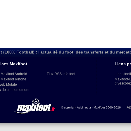
t (100% Football) : l'actualité du foot, des transferts et du mercat
ices Maxifoot
Liens pr
 Maxifoot Android
Flux RSS info foot
Liens foot
 Maxifoot iPhone
Maxifoot-
(livescore
web Mobile
x de consentement
Aj
© copyright Advimedia - Maxifoot 2000-2026