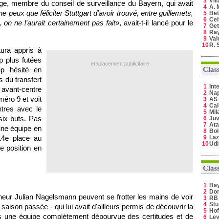
3
Vil
, membre du conseil de surveillance du Bayern, qui avait
4
A. 
ne peux que féliciter Stuttgart d'avoir trouvé, entre guillemets,
5
Bet
6
Cel
 on ne l'aurait certainement pas fait
», avait-t-il lancé pour le
7
Get
8
Ray
9
Val
10
R. 
ura appris à
 plus futées
emplacement publicitaire
p hésité en
Clas
s du transfert
1
Int
 avant-centre
2
Nap
éro 9 et voit
3
AS
4
Cal
tres avec le
5
Mil
six buts. Pas
6
Juv
7
Ata
une équipe en
8
Bo
14e place au
9
Laz
10
Ud
 position en
Clas
1
Ba
2
Do
nneur Julian Nagelsmann peuvent se frotter les mains de voir
3
RB 
4
Stu
aison passée - qui lui avait d'ailleurs permis de découvrir la
5
Hof
s une équipe complètement dépourvue des certitudes et de
6
Lev