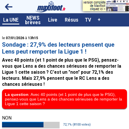
<
NEWS
A la UNE
La UNE
Live
Résus
TV
+
brèves
Dernières brèves
le
07/01/2026
à
13h15
Live / Matchs en direct
Sondage : 27,9% des lecteurs pensent que
Résultats et Classements
Lens peut remporter la Ligue 1 !
Avec 40 points (et 1 point de plus que le PSG), pensez-
Class. buteurs européens
vous que Lens a des chances sérieuses de remporter la
Programme TV foot
Ligue 1 cette saison ? C'est un "non" pour 72,1% des
lecteurs. Mais 27,9% pensent que le RC Lens a des
Vidéos
chances sérieuses !
Sondages
La question
: Avec 40 points (et 1 point de plus que le PSG),
pensez-vous que Lens a des chances sérieuses de remporter la
Tableau transferts L1
Ligue 1 cette saison ?
Taille de la police
NON
Paramètrages / Options
72,1% (8100 votes)