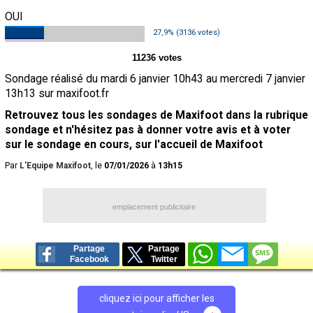
OUI
Contact / Signaler un bug
27,9% (3136 votes)
Recrutement Maxifoot
11236 votes
Mentions légales
Sondage réalisé du mardi 6 janvier 10h43 au mercredi 7 janvier
13h13 sur maxifoot.fr
site web Maxifoot.fr
Retrouvez tous les sondages de Maxifoot dans la rubrique
sondage et n'hésitez pas à donner votre avis et à voter
sur le sondage en cours, sur l'accueil de Maxifoot
Par
L'Equipe Maxifoot
, le
07/01/2026
à
13h15
emplacement publicitaire
Partage
Partage
Facebook
Twitter
cliquez ici pour afficher les