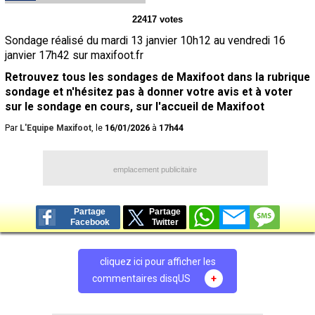
Contact / Signaler un bug
22417 votes
Sondage réalisé du mardi 13 janvier 10h12 au vendredi 16
Recrutement Maxifoot
janvier 17h42 sur maxifoot.fr
Mentions légales
Retrouvez tous les sondages de Maxifoot dans la rubrique
sondage et n'hésitez pas à donner votre avis et à voter
site web Maxifoot.fr
sur le sondage en cours, sur l'accueil de Maxifoot
Par
L'Equipe Maxifoot
, le
16/01/2026
à
17h44
emplacement publicitaire
Partage
Partage
Facebook
Twitter
cliquez ici pour afficher les
commentaires disqUS
+