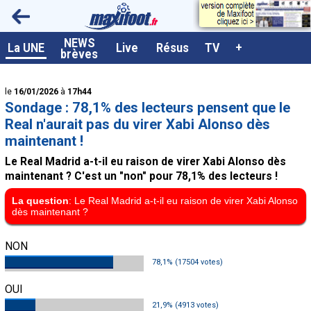
<
NEWS
A la UNE
La UNE
Live
Résus
TV
+
brèves
Dernières brèves
le
16/01/2026
à
17h44
Live / Matchs en direct
Sondage : 78,1% des lecteurs pensent que le
Résultats et Classements
Real n'aurait pas du virer Xabi Alonso dès
maintenant !
Class. buteurs européens
Le Real Madrid a-t-il eu raison de virer Xabi Alonso dès
Programme TV foot
maintenant ? C'est un "non" pour 78,1% des lecteurs !
Vidéos
La question
: Le Real Madrid a-t-il eu raison de virer Xabi Alonso
dès maintenant ?
Sondages
NON
Tableau transferts L1
78,1% (17504 votes)
Taille de la police
OUI
Paramètrages / Options
21,9% (4913 votes)