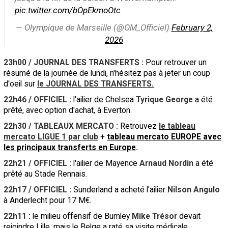
pic.twitter.com/bOpEkmoOtc
— Olympique de Marseille (@OM_Officiel)
February 2,
2026
23h00 / JOURNAL DES TRANSFERTS :
Pour retrouver un
résumé de la journée de lundi, n'hésitez pas à jeter un coup
d'oeil sur
le JOURNAL DES TRANSFERTS.
22h46 / OFFICIEL :
l'ailier de Chelsea
Tyrique George
a été
prêté, avec option d'achat, à Everton.
22h30 / TABLEAUX MERCATO :
Retrouvez
le tableau
mercato LIGUE 1 par club
+
tableau mercato EUROPE avec
les principaux transferts en Europe
.
22h21 / OFFICIEL :
l'ailier de Mayence
Arnaud Nordin
a été
prêté au Stade Rennais.
22h17 / OFFICIEL :
Sunderland a acheté l'ailier
Nilson Angulo
à Anderlecht pour 17 M€.
22h11 :
le milieu offensif de Burnley
Mike Trésor
devait
rejoindre Lille, mais le Belge a raté sa visite médicale.