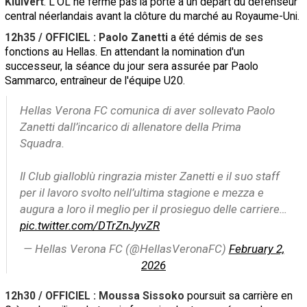
Kluivert
. L'OL ne ferme pas la porte à un départ du défenseur
central néerlandais avant la clôture du marché au Royaume-Uni.
12h35 / OFFICIEL : Paolo Zanetti
a été démis de ses
fonctions au Hellas. En attendant la nomination d'un
successeur, la séance du jour sera assurée par Paolo
Sammarco, entraîneur de l'équipe U20.
Hellas Verona FC comunica di aver sollevato Paolo
Zanetti dall’incarico di allenatore della Prima
Squadra.
Il Club gialloblù ringrazia mister Zanetti e il suo staff
per il lavoro svolto nell’ultima stagione e mezza e
augura a loro il meglio per il prosieguo delle carriere…
pic.twitter.com/DTrZnJyvZR
— Hellas Verona FC (@HellasVeronaFC)
February 2,
2026
12h30 / OFFICIEL : Moussa Sissoko
poursuit sa carrière en