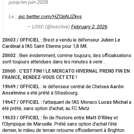
jusqu’en juin 2028.
Le…
pic.twitter.com/HZQpNJZkys
— LOSC (@losclive)
February 2, 2026
20h03 / OFFICIEL :
Brest a vendu le défenseur
Julien Le
Cardinal
à l'AS Saint-Etienne pour 1,8 M€.
20h02 :
Bien évidemment, comme toujours, des officialisations
sont toujours attendues dans les minutes à venir…
20h00 : C'EST FINI ! LE MERCATO HIVERNAL PREND FIN EN
FRANCE, RENDEZ-VOUS CET ETE !
19h49 / OFFICIEL :
le défenseur central de Chelsea
Aarón
Anselmino
a été prêté à Strasbourg.
19h47 / OFFICIEL :
l'attaquant de l'AS Monaco
Lucas Michal
a
été prêté, sans option d'achat, au FC Metz.
19h33 / OFFICIEL :
fin de l'histoire entre
Matt O'Riley
et
l'Olympique de Marseille. Prêté sans option d'achat l'été
dernier, le milieu de terrain retourne officiellement à Brighton.