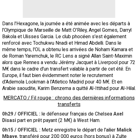
Dans l'Hexagone, la journée a été animée avec les départs à
l'Olympique de Marseille de Matt O'Riley, Angel Gomes, Darryl
Bakola et Ulisses Garcia. Le club phocéen s'est également
renforcé avec Tochukwu Nnadi et Himad Abdelli. Dans le
même temps, l'OL a obtenu les arrivées de Noham Kamara et
de Roman Yaremchuk, le RC Lens a signé Allan Saint-Maximin
alors que Rennes a vendu Jérémy Jacquet à Liverpool pour 72
M€ dans le cadre d'un transfert valable à partir de cet été. En
Europe, il faut bien évidemment noter le recrutement
d'Ademola Lookman à l'Atletico Madrid pour 40 M€. Et en
Arabie saoudite, Karim Benzema a quitté Al-Ittihad pour Al-Hilal.
MERCATO / Fil rouge : chrono des dernières informations
transferts
0h29 / OFFICIEL :
le défenseur français de Chelsea
Axel
Disasi
part en prêt payant (2 M€) à West Ham.
0h15 / OFFICIEL :
Metz enregistre le départ de l'ailier
Malick
Mbaye
, transféré pour 200 000 euros (hors bonus) à Zulte