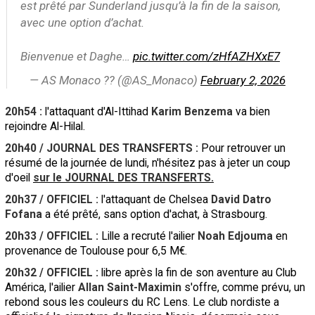
est prêté par Sunderland jusqu’à la fin de la saison,
avec une option d’achat.
Bienvenue et Daghe…
pic.twitter.com/zHfAZHXxE7
— AS Monaco ?? (@AS_Monaco)
February 2, 2026
20h54 :
l'attaquant d'Al-Ittihad
Karim Benzema
va bien
rejoindre Al-Hilal.
20h40 / JOURNAL DES TRANSFERTS :
Pour retrouver un
résumé de la journée de lundi, n'hésitez pas à jeter un coup
d'oeil
sur le JOURNAL DES TRANSFERTS.
20h37 / OFFICIEL :
l'attaquant de Chelsea
David Datro
Fofana
a été prêté, sans option d'achat, à Strasbourg.
20h33 / OFFICIEL :
Lille a recruté l'ailier
Noah Edjouma
en
provenance de Toulouse pour 6,5 M€.
20h32 / OFFICIEL :
libre après la fin de son aventure au Club
América, l'ailier
Allan Saint-Maximin
s'offre, comme prévu, un
rebond sous les couleurs du RC Lens. Le club nordiste a