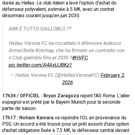
durée au Hellas. Le club italien a levé l'option d'achat du
défenseur polyvalent, estimée à 5 M€, avec un contrat
désormais courant jusqu'en juin 2030.
ABK È TUTTO GIALLOBLÙ ??
Hellas Verona FC ha riscattato il difensore tedesco
Armel Bella-Kotchap, che ha firmato un contratto con
il Club gialloblù fino al 2030 ?
#HVFC
pic.twitter.com/A4AxUJBKz1
— Hellas Verona FC (@HellasVeronaFC)
February 2,
2026
17h34 / OFFICIEL : Bryan Zaragoza
rejoint l'AS Roma. L'ailier
espagnol est prêté par le Bayern Munich pour la seconde
partie de saison.
17h17 : Noham Kamara
va rejoindre l'OL en provenance du
PSG. Un accord a été trouvé pour un prêt assorti d'une option
d'achat obligatoire fixée à 7,5 M€, le défenseur central devant