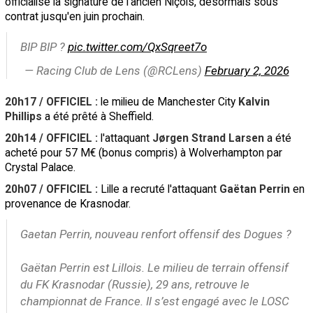
officialisé la signature de l'ancien Niçois, désormais sous
contrat jusqu'en juin prochain.
BIP BIP ?
pic.twitter.com/QxSqreet7o
— Racing Club de Lens (@RCLens)
February 2, 2026
20h17 / OFFICIEL :
le milieu de Manchester City
Kalvin
Phillips
a été prêté à Sheffield.
20h14 / OFFICIEL :
l'attaquant
Jørgen Strand Larsen
a été
acheté pour 57 M€ (bonus compris) à Wolverhampton par
Crystal Palace.
20h07 / OFFICIEL :
Lille a recruté l'attaquant
Gaëtan Perrin
en
provenance de Krasnodar.
Gaetan Perrin, nouveau renfort offensif des Dogues ?
Gaëtan Perrin est Lillois. Le milieu de terrain offensif
du FK Krasnodar (Russie), 29 ans, retrouve le
championnat de France. Il s’est engagé avec le LOSC