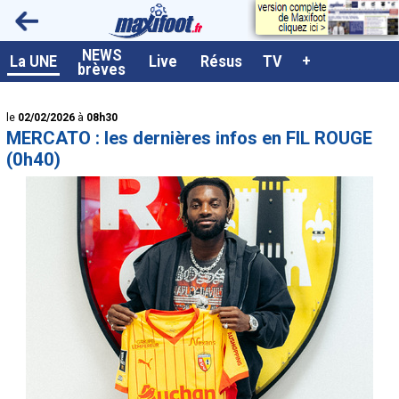
<
NEWS
A la UNE
La UNE
Live
Résus
TV
+
brèves
Dernières brèves
le
02/02/2026
à
08h30
Live / Matchs en direct
MERCATO : les dernières infos en FIL ROUGE
Résultats et Classements
(0h40)
Class. buteurs européens
Programme TV foot
Vidéos
Sondages
Tableau transferts L1
Taille de la police
Paramètrages / Options