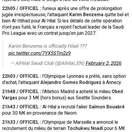
22h05 / OFFICIEL :
furieux après une offre de prolongation
jugée irrespectueuse, l'attaquant
Karim Benzema
quitte bel et
bien Al-Ittihad pour Al-Hilal. Si les détails de cette opération
n'ont pas fuité, le Français a rejoint l'actuel leader de la Saudi
Pro League avec un contrat jusqu'en juin 2027.
Karim Benzema is officially Hilali ???
pic.twitter.com/7YX5STm2z9
— AlHilal Saudi Club (@Alhilal_EN)
February 2, 2026
22h03 / OFFICIEL :
l'Olympique Lyonnais a prêté, sans option
d'achat, l'attaquant
Alejandro Gomes Rodriguez
à Annecy.
21h48 / OFFICIEL :
l'Atletico Madrid a acheté le milieu
Obed
Vargas
pour 3 M€ (hors bonus) aux Seattle Sounders.
21h43 / OFFICIEL :
Al-Hilal a recruté l'ailier
Saïmon Bouabré
pour 30 M€ en provenance de Neom.
21h33 / OFFICIEL :
l'Olympique de Marseille a annoncé le
recrutement du milieu de terrain
Tochukwu Nnadi
pour 6 M€