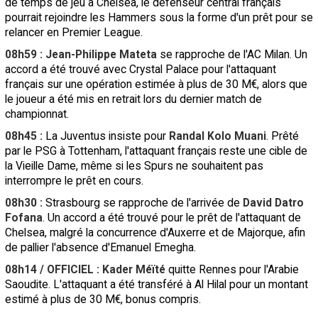
de temps de jeu à Chelsea, le défenseur central français
pourrait rejoindre les Hammers sous la forme d'un prêt pour se
relancer en Premier League.
08h59 : Jean-Philippe Mateta
se rapproche de l'AC Milan. Un
accord a été trouvé avec Crystal Palace pour l'attaquant
français sur une opération estimée à plus de 30 M€, alors que
le joueur a été mis en retrait lors du dernier match de
championnat.
08h45 :
La Juventus insiste pour
Randal Kolo Muani
. Prêté
par le PSG à Tottenham, l'attaquant français reste une cible de
la Vieille Dame, même si les Spurs ne souhaitent pas
interrompre le prêt en cours.
08h30 :
Strasbourg se rapproche de l'arrivée de
David Datro
Fofana
. Un accord a été trouvé pour le prêt de l'attaquant de
Chelsea, malgré la concurrence d'Auxerre et de Majorque, afin
de pallier l'absence d'Emanuel Emegha.
08h14 / OFFICIEL : Kader Méïté
quitte Rennes pour l'Arabie
Saoudite. L'attaquant a été transféré à Al Hilal pour un montant
estimé à plus de 30 M€, bonus compris.