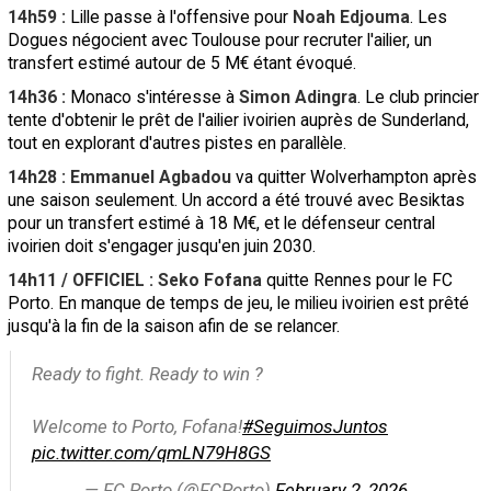
14h59 :
Lille passe à l'offensive pour
Noah Edjouma
. Les
Dogues négocient avec Toulouse pour recruter l'ailier, un
transfert estimé autour de 5 M€ étant évoqué.
14h36 :
Monaco s'intéresse à
Simon Adingra
. Le club princier
tente d'obtenir le prêt de l'ailier ivoirien auprès de Sunderland,
tout en explorant d'autres pistes en parallèle.
14h28 : Emmanuel Agbadou
va quitter Wolverhampton après
une saison seulement. Un accord a été trouvé avec Besiktas
pour un transfert estimé à 18 M€, et le défenseur central
ivoirien doit s'engager jusqu'en juin 2030.
14h11 / OFFICIEL : Seko Fofana
quitte Rennes pour le FC
Porto. En manque de temps de jeu, le milieu ivoirien est prêté
jusqu'à la fin de la saison afin de se relancer.
Ready to fight. Ready to win ?
Welcome to Porto, Fofana!
#SeguimosJuntos
pic.twitter.com/qmLN79H8GS
— FC Porto (@FCPorto)
February 2, 2026