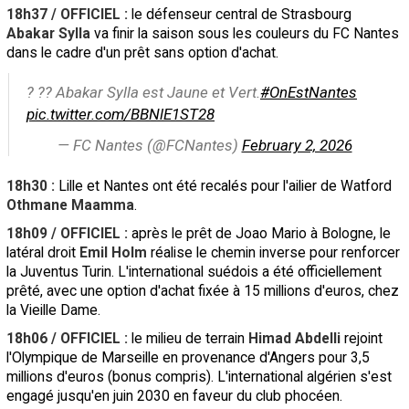
18h37 / OFFICIEL :
le défenseur central de Strasbourg
Abakar Sylla
va finir la saison sous les couleurs du FC Nantes
dans le cadre d'un prêt sans option d'achat.
? ?? Abakar Sylla est Jaune et Vert.
#OnEstNantes
pic.twitter.com/BBNlE1ST28
— FC Nantes (@FCNantes)
February 2, 2026
18h30 :
Lille et Nantes ont été recalés pour l'ailier de Watford
Othmane Maamma
.
18h09 / OFFICIEL :
après le prêt de Joao Mario à Bologne, le
latéral droit
Emil Holm
réalise le chemin inverse pour renforcer
la Juventus Turin. L'international suédois a été officiellement
prêté, avec une option d'achat fixée à 15 millions d'euros, chez
la Vieille Dame.
18h06 / OFFICIEL :
le milieu de terrain
Himad Abdelli
rejoint
l'Olympique de Marseille en provenance d'Angers pour 3,5
millions d'euros (bonus compris). L'international algérien s'est
engagé jusqu'en juin 2030 en faveur du club phocéen.