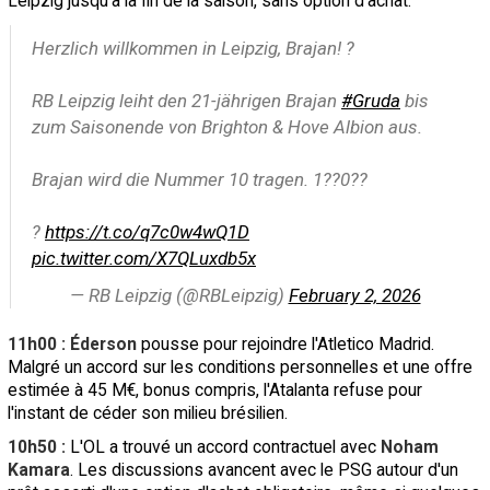
Leipzig jusqu'à la fin de la saison, sans option d'achat.
Herzlich willkommen in Leipzig, Brajan! ?
RB Leipzig leiht den 21-jährigen Brajan
#Gruda
bis
zum Saisonende von Brighton & Hove Albion aus.
Brajan wird die Nummer 10 tragen. 1??0??
?
https://t.co/q7c0w4wQ1D
pic.twitter.com/X7QLuxdb5x
— RB Leipzig (@RBLeipzig)
February 2, 2026
11h00 : Éderson
pousse pour rejoindre l'Atletico Madrid.
Malgré un accord sur les conditions personnelles et une offre
estimée à 45 M€, bonus compris, l'Atalanta refuse pour
l'instant de céder son milieu brésilien.
10h50 :
L'OL a trouvé un accord contractuel avec
Noham
Kamara
. Les discussions avancent avec le PSG autour d'un