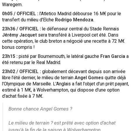
Waregem.
0h05 / OFFICIEL :
l'Atletico Madrid débourse 16 M€ pour le
transfert du milieu d'Elche
Rodrigo Mendoza
.
23h36 / OFFICIEL :
le défenseur central du Stade Rennais
Jérémy Jacquet
sera transféré à Liverpool cet été. Dans
cette opération, le club breton a négocié une recette à 72 M€
bonus compris !
23h15 :
pisté par Bournemouth, le latéral gauche
Fran Garcia
a
été retenu par le Real Madrid.
23h02 / OFFICIEL :
globalement décevant depuis son arrivée
libre l'été dernier, le milieu de terrain
Angel Gomes
quitte déjà
l'Olympique de Marseille. L'Anglais a fait l'objet d'un prêt payant,
estimé à 1 M€, à Wolverhampton, qui dispose d'une option
d'achat fixée à 7 M€.
Bonne chance Angel Gomes ?
Le milieu de terrain ? est prêté avec option d’achat
jusqu'à la fin de la saison à Wolverhampton.