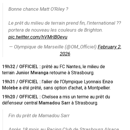
Bonne chance Matt O’Riley ?
Le prêt du milieu de terrain prend fin, l’international ??
portera de nouveau les couleurs de Brighton.
pic.twitter.com/hVMrIB0evu
— Olympique de Marseille (@OM_Officiel)
February 2,
2026
19h32 / OFFICIEL :
prêté au FC Nantes, le milieu de
terrain
Junior Mwanga
retourne à Strasbourg.
19h31 / OFFICIEL :
l'ailier de l'Olympique Lyonnais
Enzo
Molebe
a été prêté, sans option d'achat, à Montpellier.
19h20 / OFFICIEL :
Chelsea a mis un terme au prêt du
défenseur central
Mamadou Sarr
à Strasbourg.
Fin du prêt de Mamadou Sarr
Après 18 mois au Racing Club de Strasbourg Alsace,