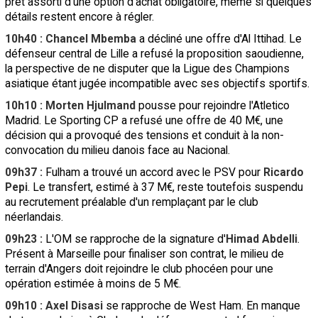
prêt assorti d'une option d'achat obligatoire, même si quelques
détails restent encore à régler.
10h40 : Chancel Mbemba
a décliné une offre d'Al Ittihad. Le
défenseur central de Lille a refusé la proposition saoudienne,
la perspective de ne disputer que la Ligue des Champions
asiatique étant jugée incompatible avec ses objectifs sportifs.
10h10 : Morten Hjulmand
pousse pour rejoindre l'Atletico
Madrid. Le Sporting CP a refusé une offre de 40 M€, une
décision qui a provoqué des tensions et conduit à la non-
convocation du milieu danois face au Nacional.
09h37 :
Fulham a trouvé un accord avec le PSV pour
Ricardo
Pepi
. Le transfert, estimé à 37 M€, reste toutefois suspendu
au recrutement préalable d'un remplaçant par le club
néerlandais.
09h23 :
L'OM se rapproche de la signature d'
Himad Abdelli
.
Présent à Marseille pour finaliser son contrat, le milieu de
terrain d'Angers doit rejoindre le club phocéen pour une
opération estimée à moins de 5 M€.
09h10 : Axel Disasi
se rapproche de West Ham. En manque