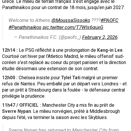
Grèce. Le milieu de terrain français s'est engagé avec le
Panathinaïkos pour un contrat de 18 mois, jusqu'en juin 2027.
Welcome to Athens
@MoussaSissoko
????
#PAOFC
#Panathinaikos
pic.twitter.com/T7Wls6quxG
— Panathinaikos F.C. (@paofc_)
February 2, 2026
12h14 :
Le PSG réfléchit à une prolongation de
Kang-in Lee
.
Courtisé cet hiver par l'Atletico Madrid, le milieu offensif sud-
coréen s'est replacé au coeur du projet parisien et la direction
étudie désormais une extension de son contrat.
12h00 :
Chelsea insiste pour
Tylel Tati
malgré un premier
refus de Nantes. Peu emballé par un départ vers Londres - et
par un prêt à Strasbourg dans la foulée - le défenseur central
privilégie la prudence.
11h47 / OFFICIEL :
Manchester City a mis fin au prêt de
Sverre Nypan
. Le milieu norvégien, prêté à Middlesbrough
depuis l'été, va terminer la saison avec les Skyblues.
Sverre Nypan has returned to Manchester City from