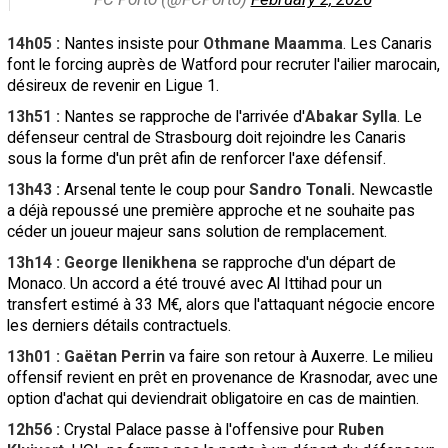
14h05 :
Nantes insiste pour
Othmane Maamma
. Les Canaris
font le forcing auprès de Watford pour recruter l'ailier marocain,
désireux de revenir en Ligue 1.
13h51 :
Nantes se rapproche de l'arrivée d'
Abakar Sylla
. Le
défenseur central de Strasbourg doit rejoindre les Canaris
sous la forme d'un prêt afin de renforcer l'axe défensif.
13h43 :
Arsenal tente le coup pour
Sandro Tonali.
Newcastle
a déjà repoussé une première approche et ne souhaite pas
céder un joueur majeur sans solution de remplacement.
13h14 : George Ilenikhena
se rapproche d'un départ de
Monaco. Un accord a été trouvé avec Al Ittihad pour un
transfert estimé à 33 M€, alors que l'attaquant négocie encore
les derniers détails contractuels.
13h01 : Gaëtan Perrin
va faire son retour à Auxerre. Le milieu
offensif revient en prêt en provenance de Krasnodar, avec une
option d'achat qui deviendrait obligatoire en cas de maintien.
12h56 :
Crystal Palace passe à l'offensive pour
Ruben