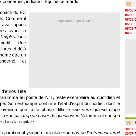
x concernés, indique L'Equipe ce mardi.
12h28
12h10
05/08
n coach du FC
11h58
05/08
11h35
ch. Comme il
05/08
emplacement publicitaire
11h19
r avait appris
05/08
11h07
05/08
res avant la
10h53
04/08
10h36
'explications
04/08
10h13
portif. Une
05/08
09h51
d'ores et déjà
09h32
09h11
 même être un
08h57
ncerné, et
08h39
08h22
d'euros l'été
nnarumma au poste de N°1, reste exemplaire au quotidien et
pe. Son entourage confirme l'état d'esprit du portier, dont le
nvaincu que cette phase difficile «
ne sera qu'une étape
e à «
ne pas trop se poser de questions
». Notamment sur son
r dans la capitale.
30/07
préparation physique et mentale «
au cas où l'entraîneur ferait
30/07