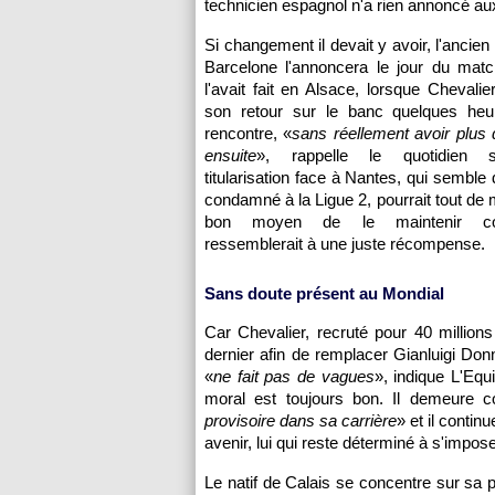
technicien espagnol n'a rien annoncé au
Si changement il devait y avoir, l'ancie
Barcelone l'annoncera le jour du mat
l'avait fait en Alsace, lorsque Chevalie
son retour sur le banc quelques heu
rencontre, «
sans réellement avoir plus d
ensuite
», rappelle le quotidien s
titularisation face à Nantes, qui semble 
condamné à la Ligue 2, pourrait tout de
bon moyen de le maintenir co
ressemblerait à une juste récompense.
Sans doute présent au Mondial
Car Chevalier, recruté pour 40 millions 
dernier afin de remplacer Gianluigi Do
«
ne fait pas de vagues
», indique L'Equi
moral est toujours bon. Il demeure co
provisoire dans sa carrière
» et il continu
avenir, lui qui reste déterminé à s'impose
Le natif de Calais se concentre sur sa 