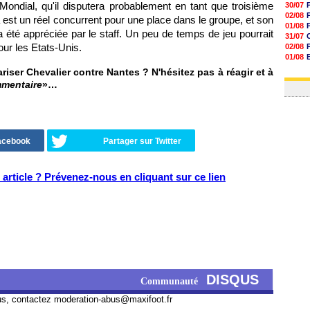
ondial, qu'il disputera probablement en tant que troisième
30/07
02/08
 est un réel concurrent pour une place dans le groupe, et son
01/08
a été appréciée par le staff. Un peu de temps de jeu pourrait
31/07
our les Etats-Unis.
02/08
01/08
03/08
lariser Chevalier contre Nantes ? N'hésitez pas à réagir et à
03/08
mmentaire
»…
Facebook
Partager sur Twitter
article ? Prévenez-nous en cliquant sur ce lien
DISQUS
Communauté
us, contactez
moderation-abus@maxifoot.fr