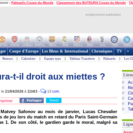
etenir :
Palmarès Coupe du Monde
-
Classement des BUTEURS Coupe du Monde
-
TA
emplacement publicitaire
n Utd
Arsenal
Liverpool
ManCity
Barca
Real
Atletico
Milan
Juve
Inter
Naples
ger
Coupe d'Europe
Les Bleus & International
Chroniques
TV
+
Buteurs
|
Calendrier
|
Equipe type
|
Tableau Transferts
|
Palmarès
|
Les Cl
a-t-il droit aux miettes ?
Lien
Act
Ré
: le
21/04/2026
à
11h03
-
13
com.
Cl
Ca
Tweet
mprimer
Pa
Ta
e Matvey Safonov au mois de janvier, Lucas Chevalier
ps de jeu lors du match en retard du Paris Saint-Germain
ue 1. De son côté, le gardien garde le moral, malgré sa
Ligu
Anger