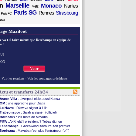
n
Marseille
Monaco
Nantes
Metz
Paris SG
Rennes
Strasbourg
Paris FC
use
age Maxifoot
e va t-il faire mieux que Deschamps en équipe de
e ?
UI
NON
Voter
Voir les resultats
-
Voir les sondages précédents
Actu et transferts 24h/24
Aston Villa
: Liverpool cible aussi Konsa
OM
: une approche pour Diatta
Le Havre
: Diaw va signer à Lille
Trabzonspor
: Salah a signé ! (officiel)
Bordeaux
: les mots de Mavuba
FIFA
: Al-Khelaïfi président ? Tebas dit non
Fenerbahçe
: Greenwood savoure son premier ...
Bordeaux
: Mavuba n'est plus l'entraîneur (off.)
Galatasaray
: Milan rejette 35 M€ pour Leão