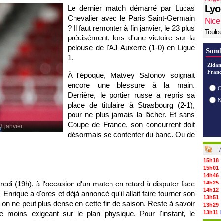
Lyo
Le dernier match démarré par Lucas
Chevalier avec le Paris Saint-Germain
Nice
? Il faut remonter à fin janvier, le 23 plus
Toulo
précisément, lors d'une victoire sur la
pelouse de l'AJ Auxerre (1-0) en Ligue
Sond
1.
Zidan
Franc
À l'époque, Matvey Safonov soignait
encore une blessure à la main.
O
Derrière, le portier russe a repris sa
place de titulaire à Strasbourg (2-1),
pour ne plus jamais la lâcher. Et sans
Coupe de France, son concurrent doit
 janvier.
désormais se contenter du banc. Ou de
15h18
15h01
14h46
credi (19h), à l'occasion d'un match en retard à disputer face
14h25
14h12
nrique a d'ores et déjà annoncé qu'il allait faire tourner son
13h51
ier on ne peut plus dense en cette fin de saison. Reste à savoir
13h29
e moins exigeant sur le plan physique. Pour l'instant, le
13h11
12h46