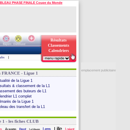
BLEAU PHASE FINALE Coupe du Monde
Résultats
Bayern
Dortmund
Classements
Calendriers
ubs
|
emplacement publicitaire
s FRANCE - Ligue 1
ualité de la Ligue 1
sultats & classement de la L1
assement des buteurs de L1
lendrier L1 complet
lmarès de la Ligue 1
bleau des transfert de la L1
e 1 - les fiches CLUB
Lille
Lens
s
Auxerre
Lorient
Brest
Le Havre