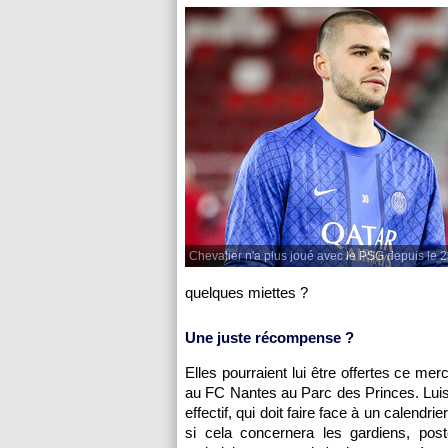
Chevalier n'a plus joué avec le PSG depuis le 23
quelques miettes ?
Une juste récompense ?
Elles pourraient lui être offertes ce mer
au FC Nantes au Parc des Princes. Luis E
effectif, qui doit faire face à un calendr
si cela concernera les gardiens, post