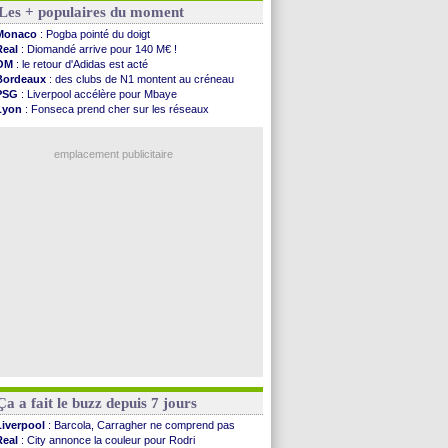
Les + populaires du moment
Southampton
: D. Traoré prêté au Mans (officiel)
Real
: Vinicius tout proche de prolonger !
Monaco
: Pogba pointé du doigt
VIDEO
: un accueil impressionnant pour Salah !
Real
: Diomandé arrive pour 140 M€ !
Real
: Diomandé attendu ce jeudi à Madrid !
OM
: le retour d'Adidas est acté
Real
: Rodri, la piste Barça se confirme
Bordeaux
: des clubs de N1 montent au créneau
PSG
: Akliouche arrive ce jeudi à Paris !
PSG
: Liverpool accélère pour Mbaye
Médias
: la Liga quitte beIN Sports !
Lyon
: Fonseca prend cher sur les réseaux
PSG
: pas d'inquiétude pour Rafael Pol
Trabzonspor
: une annonce pour Salah !
Real
: ça se complique pour Rodri !
Real
: une nouvelle offre pour Vinicius
Barça
: Ferran Torres donne son feu vert au ...
emplacement publicitaire
FIFA
: des excuses après le projet
Abha
: c'est fait pour Fekir (officiel)
Real
: réponse imminente de Vinicius
Arsenal
: Nørgaard transféré à Everton (off.)
Al-Ahli
: Deschamps a discuté !
Voir les brèves précédentes
Ça a fait le buzz depuis 7 jours
Liverpool
: Barcola, Carragher ne comprend pas
Real
: City annonce la couleur pour Rodri