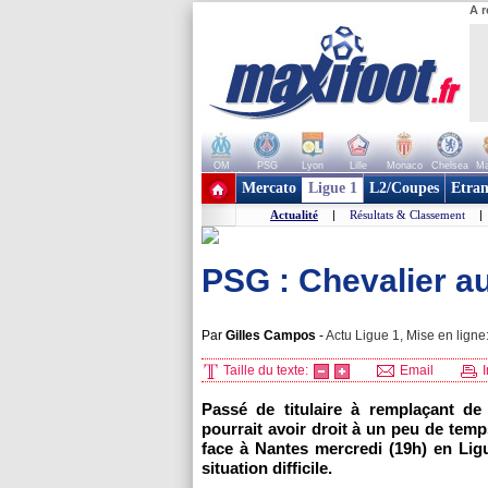
A r
OM
PSG
Lyon
Lille
Monaco
Chelsea
Ma
+ de clubs
Mercato
Ligue 1
L2/Coupes
Etran
Actualité
|
Résultats & Classement
|
PSG : Chevalier aur
Par
Gilles Campos
-
Actu Ligue 1, Mise en ligne
Taille du texte:
Email
I
Passé de titulaire à remplaçant d
pourrait avoir droit à un peu de tem
face à Nantes mercredi (19h) en Lig
situation difficile.