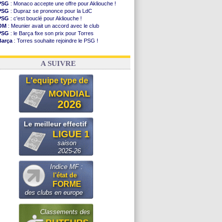
PSG
: Monaco accepte une offre pour Akliouche !
PSG
: Dupraz se prononce pour la LdC
PSG
: c'est bouclé pour Akliouche !
OM
: Meunier avait un accord avec le club
PSG
: le Barça fixe son prix pour Torres
Barça
: Torres souhaite rejoindre le PSG !
FIFA
: Infantino sollicite Trump
Argentine
: quand Medina recadre... sa mère
A SUIVRE
L'equipe type de
MONDIAL
2026
Le meilleur effectif
LIGUE 1
saison
2025-26
Indice MF :
l'état de
FORME
des clubs en europe
Classements des