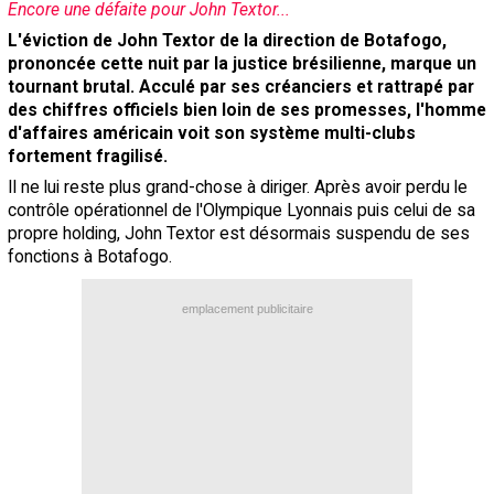
Encore une défaite pour John Textor...
Contact / Signaler un bug
L'éviction de John Textor de la direction de Botafogo,
prononcée cette nuit par la justice brésilienne, marque un
Recrutement Maxifoot
tournant brutal. Acculé par ses créanciers et rattrapé par
Mentions légales
des chiffres officiels bien loin de ses promesses, l'homme
d'affaires américain voit son système multi-clubs
site web Maxifoot.fr
fortement fragilisé.
Il ne lui reste plus grand-chose à diriger. Après avoir perdu le
contrôle opérationnel de l'Olympique Lyonnais puis celui de sa
propre holding, John Textor est désormais suspendu de ses
fonctions à Botafogo.
emplacement publicitaire