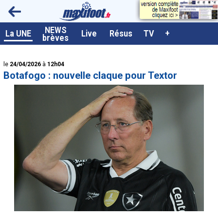
<
NEWS
A la UNE
La UNE
Live
Résus
TV
+
brèves
Dernières brèves
le
24/04/2026
à
12h04
Live / Matchs en direct
Botafogo : nouvelle claque pour Textor
Résultats et Classements
Class. buteurs européens
Programme TV foot
Vidéos
Sondages
Tableau transferts L1
Taille de la police
Paramètrages / Options