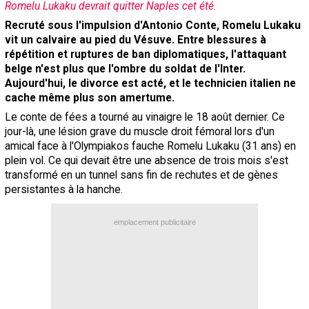
Romelu Lukaku devrait quitter Naples cet été.
Contact / Signaler un bug
Recruté sous l'impulsion d'Antonio Conte, Romelu Lukaku
vit un calvaire au pied du Vésuve. Entre blessures à
Recrutement Maxifoot
répétition et ruptures de ban diplomatiques, l'attaquant
Mentions légales
belge n'est plus que l'ombre du soldat de l'Inter.
Aujourd'hui, le divorce est acté, et le technicien italien ne
site web Maxifoot.fr
cache même plus son amertume.
Le conte de fées a tourné au vinaigre le 18 août dernier. Ce
jour-là, une lésion grave du muscle droit fémoral lors d'un
amical face à l'Olympiakos fauche Romelu Lukaku (31 ans) en
plein vol. Ce qui devait être une absence de trois mois s'est
transformé en un tunnel sans fin de rechutes et de gènes
persistantes à la hanche.
emplacement publicitaire