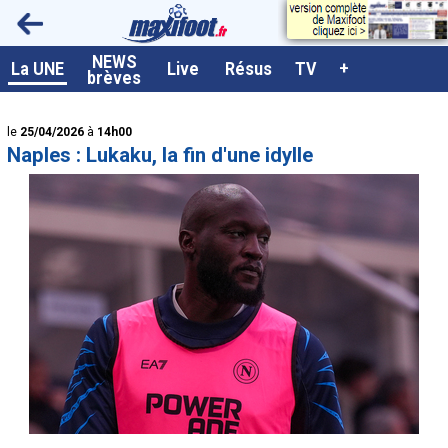
<
NEWS
A la UNE
La UNE
Live
Résus
TV
+
brèves
Dernières brèves
le
25/04/2026
à
14h00
Live / Matchs en direct
Naples : Lukaku, la fin d'une idylle
Résultats et Classements
Class. buteurs européens
Programme TV foot
Vidéos
Sondages
Tableau transferts L1
Taille de la police
Paramètrages / Options