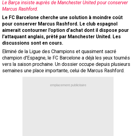
Le Barça insiste auprès de Manchester United pour conserver
Contact / Signaler un bug
Marcus Rashford.
Le FC Barcelone cherche une solution à moindre coût
Recrutement Maxifoot
pour conserver Marcus Rashford. Le club espagnol
Mentions légales
aimerait contourner l'option d'achat dont il dispose pour
l'attaquant anglais, prêté par Manchester United. Les
site web Maxifoot.fr
discussions sont en cours.
Eliminé de la Ligue des Champions et quasiment sacré
champion d'Espagne, le FC Barcelone a déjà les yeux tournés
vers la saison prochaine. Un dossier occupe depuis plusieurs
semaines une place importante, celui de Marcus Rashford.
emplacement publicitaire