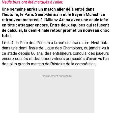
Neufs buts ont été marqués à l'aller.
Contact / Signaler un bug
Une semaine après un match aller déjà entré dans
l'histoire, le Paris Saint-Germain et le Bayern Munich se
Recrutement Maxifoot
retrouvent mercredi à l'Allianz Arena avec une seule idée
Mentions légales
en tête : attaquer encore. Entre deux équipes qui refusent
de calculer, la demi-finale retour promet un nouveau choc
site web Maxifoot.fr
total.
Le 5-4 du Parc des Princes a laissé une trace rare. Neuf buts
dans une demi-finale de Ligue des Champions, du jamais-vu à
ce stade depuis 66 ans, des entraîneurs conquis, des joueurs
encore sonnés et des observateurs persuadés d'avoir vu l'un
des plus grands matchs de l'histoire de la compétition.
emplacement publicitaire