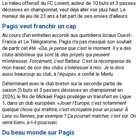
Le milieu offensif du FC Lorient, auteur de 10 buts et 3 passes
décisives en championnat, veut déjà aller voir plus haut. Le
meneur de jeu de 23 ans a fait part de ses envies d'ailleurs.
Pagis veut franchir un cap
Au cours d'un entretien accordé aux quotidiens locaux Ouest-
France et Le Télégramme, Pagis n'a pas masqué son souhait
de partir cet été. «
Oui, je pense que c'est le moment. Il y a des
clubs ambitieux qui sont là, des projets qui peuvent
m'intéresser. Forcément, c'est flatteur. C'est la récompense de
mon travail, de voir des clubs s'intéresser à moi. Je le dois
aussi beaucoup au club, à l'équipe
», a confié le Merlu.
Déterminant avec le club breton sur la seconde partie de
saison (5 buts et 3 passes décisives en championnat en
2026), le fils de Mickaël Pagis privilégie un transfert en Ligue
1, dans un club européen. «
Jouer l'Europe, c'est notamment
quelque chose qui m'attire, c'est incroyable pour un joueur. À
Lens ou Rennes, par exemple ? Ça pourrait matcher, c'est sûr. On
verra bien
», a-t-il poursuivi.
Du beau monde sur Pagis