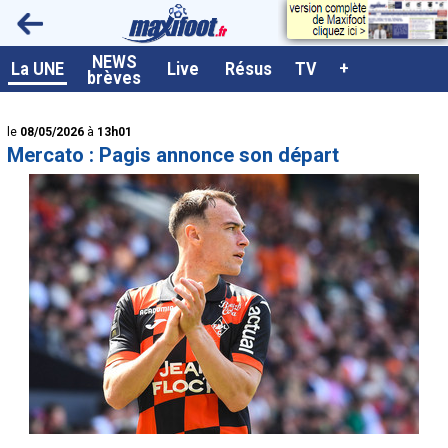
<
NEWS
A la UNE
La UNE
Live
Résus
TV
+
brèves
Dernières brèves
le
08/05/2026
à
13h01
Live / Matchs en direct
Mercato : Pagis annonce son départ
Résultats et Classements
Class. buteurs européens
Programme TV foot
Vidéos
Sondages
Tableau transferts L1
Taille de la police
Paramètrages / Options