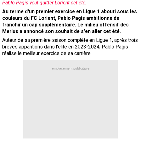
Pablo Pagis veut quitter Lorient cet été.
Contact / Signaler un bug
Au terme d'un premier exercice en Ligue 1 abouti sous les
couleurs du FC Lorient, Pablo Pagis ambitionne de
Recrutement Maxifoot
franchir un cap supplémentaire. Le milieu offensif des
Mentions légales
Merlus a annoncé son souhait de s'en aller cet été.
Auteur de sa première saison complète en Ligue 1, après trois
site web Maxifoot.fr
brèves apparitions dans l'élite en 2023-2024, Pablo Pagis
réalise le meilleur exercice de sa carrière.
emplacement publicitaire