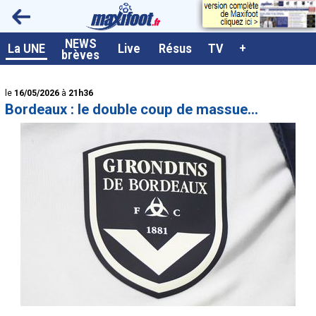
<
NEWS
A la UNE
La UNE
Live
Résus
TV
+
brèves
Dernières brèves
le
16/05/2026
à
21h36
Live / Matchs en direct
Bordeaux : le double coup de massue...
Résultats et Classements
Class. buteurs européens
Programme TV foot
Vidéos
Sondages
Tableau transferts L1
Taille de la police
Paramètrages / Options