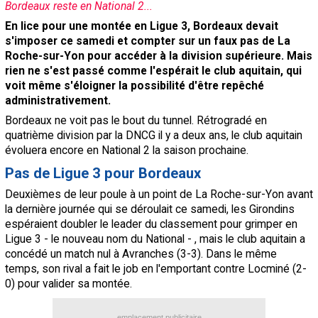
Bordeaux reste en National 2...
Contact / Signaler un bug
En lice pour une montée en Ligue 3, Bordeaux devait
s'imposer ce samedi et compter sur un faux pas de La
Recrutement Maxifoot
Roche-sur-Yon pour accéder à la division supérieure. Mais
Mentions légales
rien ne s'est passé comme l'espérait le club aquitain, qui
voit même s'éloigner la possibilité d'être repêché
site web Maxifoot.fr
administrativement.
Bordeaux ne voit pas le bout du tunnel. Rétrogradé en
quatrième division par la DNCG il y a deux ans, le club aquitain
évoluera encore en National 2 la saison prochaine.
Pas de Ligue 3 pour Bordeaux
Deuxièmes de leur poule à un point de La Roche-sur-Yon avant
la dernière journée qui se déroulait ce samedi, les Girondins
espéraient doubler le leader du classement pour grimper en
Ligue 3 - le nouveau nom du National - , mais le club aquitain a
concédé un match nul à Avranches (3-3). Dans le même
temps, son rival a fait le job en l'emportant contre Locminé (2-
0) pour valider sa montée.
emplacement publicitaire