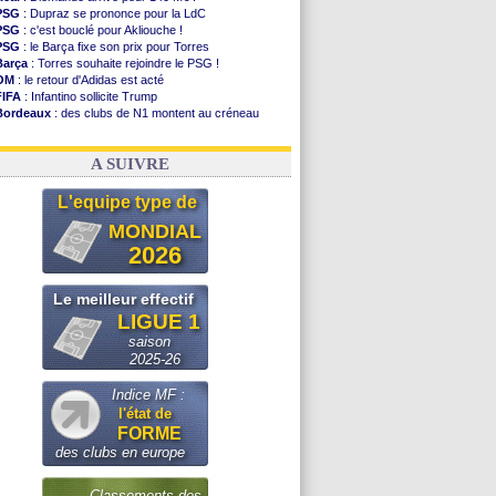
PSG
: Dupraz se prononce pour la LdC
PSG
: c'est bouclé pour Akliouche !
PSG
: le Barça fixe son prix pour Torres
Barça
: Torres souhaite rejoindre le PSG !
OM
: le retour d'Adidas est acté
FIFA
: Infantino sollicite Trump
Bordeaux
: des clubs de N1 montent au créneau
Argentine
: quand Medina recadre... sa mère
Real
: le démenti de Leipzig pour Diomandé
A SUIVRE
L'equipe type de
MONDIAL
2026
Le meilleur effectif
LIGUE 1
saison
2025-26
Indice MF :
l'état de
FORME
des clubs en europe
Classements des