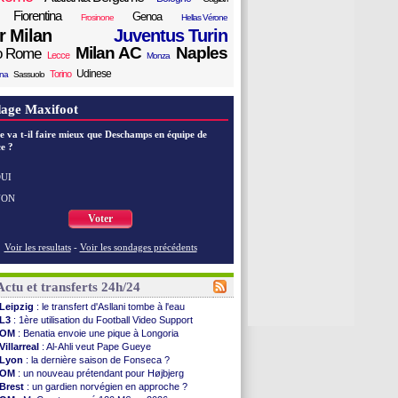
Fiorentina
Genoa
Frosinone
Hellas Vérone
er Milan
Juventus Turin
Milan AC
Naples
o Rome
Lecce
Monza
Udinese
Torino
ana
Sassuolo
age Maxifoot
e va t-il faire mieux que Deschamps en équipe de
e ?
UI
NON
Voter
Voir les resultats
-
Voir les sondages précédents
Actu et transferts 24h/24
Leipzig
: le transfert d'Asllani tombe à l'eau
L3
: 1ère utilisation du Football Video Support
OM
: Benatia envoie une pique à Longoria
Villarreal
: Al-Ahli veut Pape Gueye
Lyon
: la dernière saison de Fonseca ?
OM
: un nouveau prétendant pour Højbjerg
Brest
: un gardien norvégien en approche ?