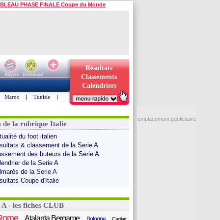
BLEAU PHASE FINALE Coupe du Monde
Résultats
Bayern
Dortmund
Classements
Calendriers
Maroc
|
Tunisie
|
emplacement publicitaire
 de la rubrique Italie
ualité du foot italien
sultats & classement de la Serie A
assement des buteurs de la Serie A
endrier de la Serie A
lmarès de la Serie A
sultats Coupe d'Italie
 A - les fiches CLUB
Rome
Atalanta Bergame
Bologne
Cagliari