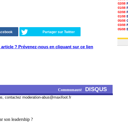
02/08
01/08
02/08
01/08
05/08
03/08
05/08
Facebook
Partager sur Twitter
03/08
03/08
article ? Prévenez-nous en cliquant sur ce lien
DISQUS
Communauté
us, contactez
moderation-abus@maxifoot.fr