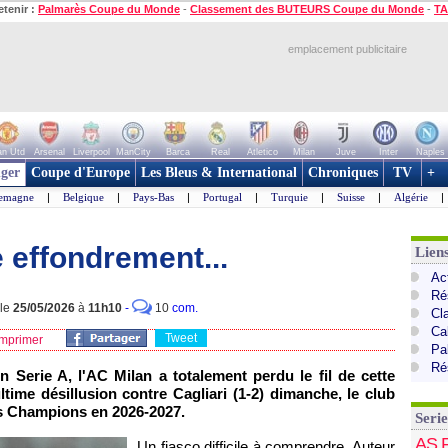
etenir :
Palmarès Coupe du Monde
-
Classement des BUTEURS Coupe du Monde
-
TA
emplacement publicitaire
n Utd
Arsenal
Liverpool
ManCity
Barca
Real
Atletico
Milan
Juve
Inter
Naples
ger
Coupe d'Europe
Les Bleus & International
Chroniques
TV
+
lemagne
|
Belgique
|
Pays-Bas
|
Portugal
|
Turquie
|
Suisse
|
Algérie
|
e effondrement...
Liens
Act
Ré
 le
25/05/2026
à
11h10
-
10
com.
Cl
Cal
Tweet
mprimer
Pa
Ré
 Serie A, l'AC Milan a totalement perdu le fil de cette
time désillusion contre Cagliari (1-2) dimanche, le club
es Champions en 2026-2027.
Serie
AS 
Un fiasco difficile à comprendre. Auteur