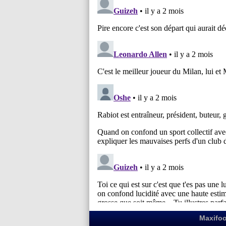
Maxifoo