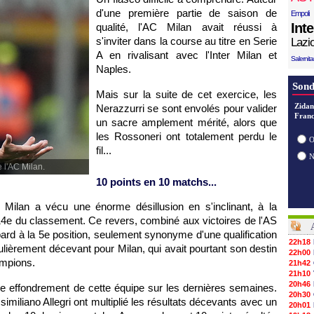
d'une première partie de saison de
Empoli
Int
qualité, l'AC Milan avait réussi à
s'inviter dans la course au titre en Serie
Lazi
A en rivalisant avec l'Inter Milan et
Salernit
Naples.
Sond
Mais sur la suite de cet exercice, les
Zidan
Nerazzurri se sont envolés pour valider
Franc
un sacre amplement mérité, alors que
les Rossoneri ont totalement perdu le
O
fil...
e l'AC Milan.
10 points en 10 matchs...
 Milan a vécu une énorme désillusion en s'inclinant, à la
14e du classement. Ce revers, combiné aux victoires de l'AS
rd à la 5e position, seulement synonyme d'une qualification
22h18
ièrement décevant pour Milan, qui avait pourtant son destin
22h00
ampions.
21h42
21h10
20h46
le effondrement de cette équipe sur les dernières semaines.
20h30
iliano Allegri ont multiplié les résultats décevants avec un
20h01