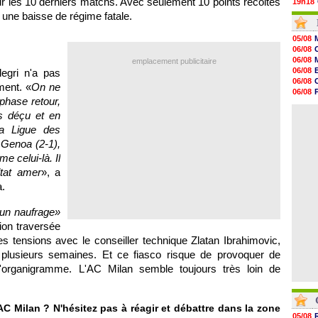
 sur les 10 derniers matchs. Avec seulement 10 points récoltés
19h18
19h09
 une baisse de régime fatale.
18h48
18h37
05/08
18h29
06/08
17h58
06/08
emplacement publicitaire
17h46
06/08
legri n'a pas
17h32
06/08
ment. «
On ne
17h16
06/08
16h59
 phase retour,
06/08
16h37
06/08
s déçu et en
16h33
a Ligue des
16h27
16h22
 Genoa (2-1),
16h07
 celui-là. Il
15h46
ltat amer
», a
15h41
a.
un naufrage»
ation traversée
es tensions avec le conseiller technique Zlatan Ibrahimovic,
s plusieurs semaines. Et ce fiasco risque de provoquer de
organigramme. L'AC Milan semble toujours très loin de
AC Milan ? N'hésitez pas à réagir et débattre dans la zone
05/08