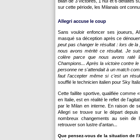
bilan de 3 victoires, 1 nul et 6 défaites
sur cette période, les Milanais ont connu
Allegri accuse le coup
Sans vouloir enfoncer ses joueurs, Al
masqué sa déception après ce dénoue
peut pas changer le résultat : lors de la
nous avons mérité ce résultat. Je sui
colère parce que nous avons raté l
Champions... Après la victoire contre le
personne ne s'attendait à un match comme
faut l'accepter même si c'est un résu
soufflé le technicien italien pour Sky Itali
Cette faillite sportive, qualifiée comme
«
en Italie, est en réalité le reflet de l'agit
par le Milan en interne. En raison de s
Allegri se trouve sur le départ depui
nombreux changements au sein de l'
retrouver son lustre d'antan...
Que pensez-vous de la situation de l'