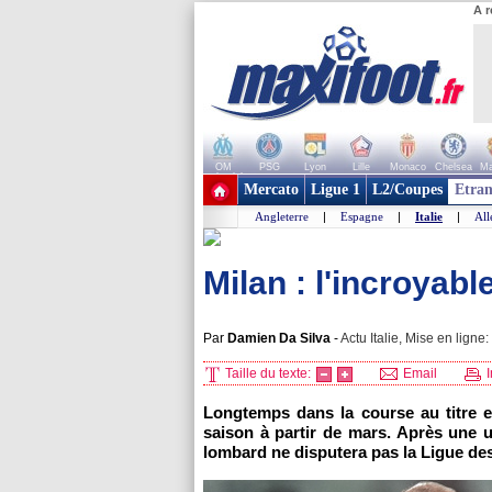
A r
OM
PSG
Lyon
Lille
Monaco
Chelsea
Ma
+ de clubs
Mercato
Ligue 1
L2/Coupes
Etran
Angleterre
|
Espagne
|
Italie
|
Al
Milan : l'incroyabl
Par
Damien Da Silva
-
Actu Italie, Mise en ligne:
Taille du texte:
Email
I
Longtemps dans la course au titre en
saison à partir de mars. Après une ul
lombard ne disputera pas la Ligue d