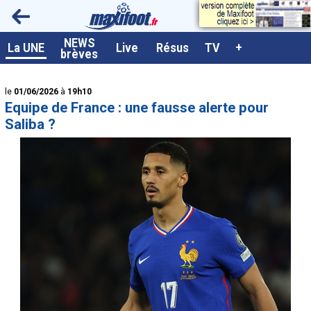
<
NEWS
A la UNE
La UNE
Live
Résus
TV
+
brèves
Dernières brèves
le
01/06/2026
à
19h10
Live / Matchs en direct
Equipe de France : une fausse alerte pour
Résultats et Classements
Saliba ?
Class. buteurs européens
Programme TV foot
Vidéos
Sondages
Tableau transferts L1
Taille de la police
Paramètrages / Options