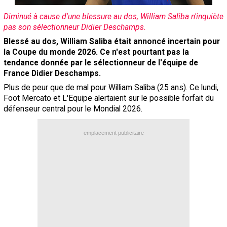
Contact / Signaler un bug
Diminué à cause d'une blessure au dos, William Saliba n'inquiète
pas son sélectionneur Didier Deschamps.
Recrutement Maxifoot
Blessé au dos, William Saliba était annoncé incertain pour
Mentions légales
la Coupe du monde 2026. Ce n'est pourtant pas la
tendance donnée par le sélectionneur de l'équipe de
site web Maxifoot.fr
France Didier Deschamps.
Plus de peur que de mal pour William Saliba (25 ans). Ce lundi,
Foot Mercato et L'Equipe alertaient sur le possible forfait du
défenseur central pour le Mondial 2026.
emplacement publicitaire