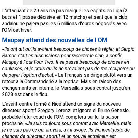
L'attaquant de 29 ans n'a pas marqué les esprits en Liga (2
buts et 1 passe décisive en 12 matchs) et sent que le club
andalou ne paiera pas les 6 millions d'euros négociés avec
l'OM cet hiver.
Maupay attend des nouvelles de l'OM
«
Ils ont dit qu'ils avaient beaucoup de choses à régler, et Sergio
Ramos était en discussions pour racheter le club, a confié
Maupay à Four Four Two. Il se passe beaucoup de choses en
coulisses, et je crois qu'ils ne prévoient pas de me récupérer ou
de payer l'option d'achat.
» Le Français se dirige plutôt vers un
retour à la Commanderie à la reprise. Mais en raison des
changements en interne, le Marseillais sous contrat jusqu'en
2028 est dans le flou.
L'avant-centre formé à Nice attend un signe du nouveau
directeur sportif Grégory Lorenzi et ignore si Bruno Genesio,
probable futur coach de l'OM, comptera sur lui la saison
prochaine. «
Je suis toujours sous contrat avec Marseille, mais
je ne sais pas ce qui arrivera, a-t-il avoué. Ils viennent juste de
changer de directeur sportif et un nouvel entraîneur est