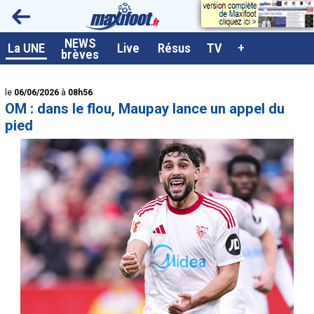
<
NEWS
A la UNE
La UNE
Live
Résus
TV
+
brèves
Dernières brèves
le
06/06/2026
à
08h56
Live / Matchs en direct
OM : dans le flou, Maupay lance un appel du
Résultats et Classements
pied
Class. buteurs européens
Programme TV foot
Vidéos
Sondages
Tableau transferts L1
Taille de la police
Paramètrages / Options