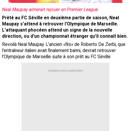
Contact / Signaler un bug
Neal Maupay aimerait rejouer en Premier League.
Recrutement Maxifoot
Prêté au FC Séville en deuxième partie de saison, Neal
Maupay s'attend à retrouver l'Olympique de Marseille.
Mentions légales
L'attaquant phocéen attend un signe de la nouvelle
direction, ou d'un championnat étranger qu'il connaît bien.
site web Maxifoot.fr
Revoilà Neal Maupay. L'ancien «fils» de Roberto De Zerbi, que
l'entraîneur italien avait finalement banni, devrait retrouver
l'Olympique de Marseille suite à son prêt au FC Séville.
emplacement publicitaire