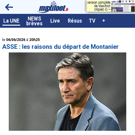
<
NEWS
A la UNE
La UNE
Live
Résus
TV
+
brèves
Dernières brèves
le
06/06/2026
à
20h25
Live / Matchs en direct
ASSE : les raisons du départ de Montanier
Résultats et Classements
Class. buteurs européens
Programme TV foot
Vidéos
Sondages
Tableau transferts L1
Taille de la police
Paramètrages / Options