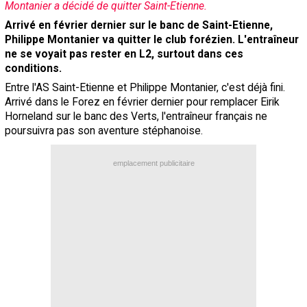
Montanier a décidé de quitter Saint-Etienne.
Contact / Signaler un bug
Arrivé en février dernier sur le banc de Saint-Etienne,
Philippe Montanier va quitter le club forézien. L'entraîneur
Recrutement Maxifoot
ne se voyait pas rester en L2, surtout dans ces
Mentions légales
conditions.
Entre l'AS Saint-Etienne et Philippe Montanier, c'est déjà fini.
site web Maxifoot.fr
Arrivé dans le Forez en février dernier pour remplacer Eirik
Horneland sur le banc des Verts, l'entraîneur français ne
poursuivra pas son aventure stéphanoise.
emplacement publicitaire