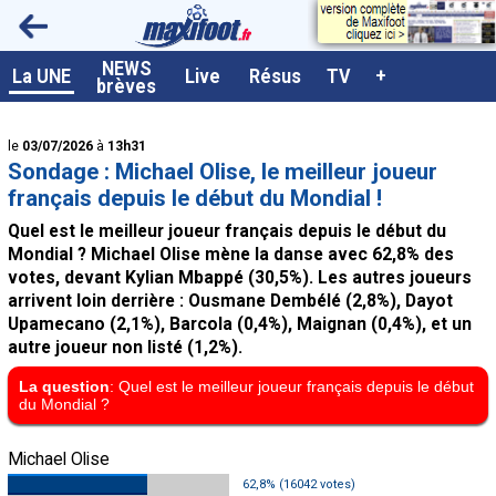
<
NEWS
A la UNE
La UNE
Live
Résus
TV
+
brèves
Dernières brèves
le
03/07/2026
à
13h31
Live / Matchs en direct
Sondage : Michael Olise, le meilleur joueur
Résultats et Classements
français depuis le début du Mondial !
Quel est le meilleur joueur français depuis le début du
Class. buteurs européens
Mondial ? Michael Olise mène la danse avec 62,8% des
Programme TV foot
votes, devant Kylian Mbappé (30,5%). Les autres joueurs
arrivent loin derrière : Ousmane Dembélé (2,8%), Dayot
Vidéos
Upamecano (2,1%), Barcola (0,4%), Maignan (0,4%), et un
autre joueur non listé (1,2%).
Sondages
La question
: Quel est le meilleur joueur français depuis le début
Tableau transferts L1
du Mondial ?
Taille de la police
Michael Olise
Paramètrages / Options
62,8% (16042 votes)