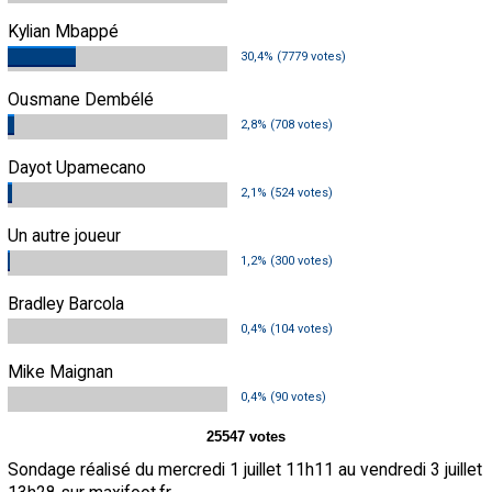
Contact / Signaler un bug
Kylian Mbappé
30,4% (7779 votes)
Recrutement Maxifoot
Ousmane Dembélé
Mentions légales
2,8% (708 votes)
site web Maxifoot.fr
Dayot Upamecano
2,1% (524 votes)
Un autre joueur
1,2% (300 votes)
Bradley Barcola
0,4% (104 votes)
Mike Maignan
0,4% (90 votes)
25547 votes
Sondage réalisé du mercredi 1 juillet 11h11 au vendredi 3 juillet