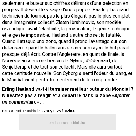
seulement le buteur aux chiffres délirants d'une sélection en
progrès. Il devient le visage d'une épopée. Pas le plus grand
technicien du tournoi, pas le plus élégant, pas le plus complet
dans l'imaginaire collectif. Zlatan Ibrahimovic, son modèle
revendiqué, avait l'élasticité, la provocation, le génie technique
et le geste impossible. Haaland a autre chose : la fatalité.
Quand il attaque une zone, quand il prend l'avantage sur son
défenseur, quand le ballon arrive dans son rayon, le but paraît
presque déjà écrit. Contre l'Angleterre, en quart de finale, la
Norvège aura encore besoin de Nyland, d'Ødegaard, de
Schjelderup et de tout son collectif. Mais elle aura surtout
cette certitude nouvelle. Son Cyborg a senti l'odeur du sang, et
le Mondial vient peut-être seulement de le comprendre.
Erling Haaland va-t-il terminer meilleur buteur du Mondial ?
N'hésitez pas à réagir et à débattre dans la zone «
Ajouter
un commentaire
» ...
Par
Youcef Touaitia
, le
07/07/2026
à
02h00
emplacement publicitaire