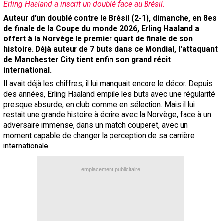
Erling Haaland a inscrit un doublé face au Brésil.
Contact / Signaler un bug
Auteur d'un doublé contre le Brésil (2-1), dimanche, en 8es
de finale de la Coupe du monde 2026, Erling Haaland a
Recrutement Maxifoot
offert à la Norvège le premier quart de finale de son
Mentions légales
histoire. Déjà auteur de 7 buts dans ce Mondial, l'attaquant
de Manchester City tient enfin son grand récit
site web Maxifoot.fr
international.
Il avait déjà les chiffres, il lui manquait encore le décor. Depuis
des années, Erling Haaland empile les buts avec une régularité
presque absurde, en club comme en sélection. Mais il lui
restait une grande histoire à écrire avec la Norvège, face à un
adversaire immense, dans un match couperet, avec un
moment capable de changer la perception de sa carrière
internationale.
emplacement publicitaire