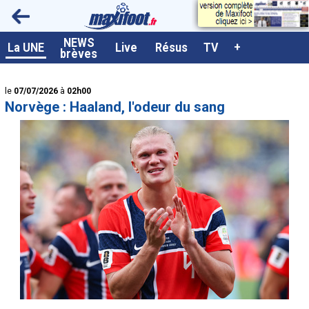
<
NEWS
A la UNE
La UNE
Live
Résus
TV
+
brèves
Dernières brèves
le
07/07/2026
à
02h00
Live / Matchs en direct
Norvège : Haaland, l'odeur du sang
Résultats et Classements
Class. buteurs européens
Programme TV foot
Vidéos
Sondages
Tableau transferts L1
Taille de la police
Paramètrages / Options