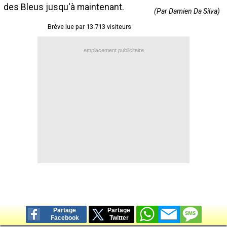
des Bleus jusqu'à maintenant.
Contact / Signaler un bug
(Par Damien Da Silva)
Brève lue par 13.713 visiteurs
Recrutement Maxifoot
Mentions légales
emplacement publicitaire
site web Maxifoot.fr
Partage
Partage
Facebook
Twitter