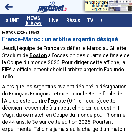
<
NEWS
A la UNE
La UNE
Live
Résus
TV
+
brèves
Dernières brèves
le
07/07/2026
à
18h43
France-Maroc : un arbitre argentin désigné
Live / Matchs en direct
Jeudi, l'équipe de France va défier le Maroc au Gillette
Résultats et Classements
Stadium de
Boston
à l'occasion des quarts de finale de
la Coupe du monde 2026. Pour diriger cette affiche, la
Class. buteurs européens
FIFA a officiellement choisi l'arbitre argentin Facundo
Programme TV foot
Tello.
Vidéos
Alors que les Argentins avaient déploré la désignation
du Français François Letexier pour le 8e de finale de
Sondages
l'Albiceleste contre l'Egypte (0-1, en cours), cette
Tableau transferts L1
décision ressemble à un petit clin d'œil du destin. Il
s'agit du 6e match en Coupe du monde pour l'homme
Taille de la police
de 44 ans, le 3e sur cette édition 2026. Pourtant
Paramètrages / Options
expérimenté, Tello n'a jamais eu la charge d'un match