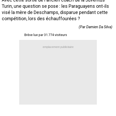
Avec cette sortie de l'ancien coach de la Juventus
Turin, une question se pose : les Paraguayens ont-ils
Contact / Signaler un bug
visé la mère de Deschamps, disparue pendant cette
Recrutement Maxifoot
compétition, lors des échauffourées ?
Mentions légales
(Par Damien Da Silva)
site web Maxifoot.fr
Brève lue par 31.774 visiteurs
emplacement publicitaire