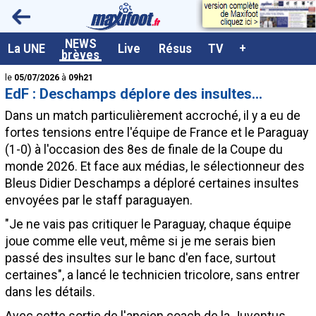
<
NEWS
A la UNE
La UNE
Live
Résus
TV
+
brèves
Dernières brèves
le
05/07/2026
à
09h21
EdF : Deschamps déplore des insultes...
Live / Matchs en direct
Dans un match particulièrement accroché, il y a eu de
Résultats et Classements
fortes tensions entre l'équipe de France et le Paraguay
(1-0) à l'occasion des 8es de finale de la Coupe du
Class. buteurs européens
monde 2026. Et face aux médias, le sélectionneur des
Programme TV foot
Bleus Didier Deschamps a déploré certaines insultes
envoyées par le staff paraguayen.
Vidéos
"Je ne vais pas critiquer le Paraguay, chaque équipe
Sondages
joue comme elle veut, même si je me serais bien
Tableau transferts L1
passé des insultes sur le banc d'en face, surtout
certaines", a lancé le technicien tricolore, sans entrer
Taille de la police
dans les détails.
Paramètrages / Options