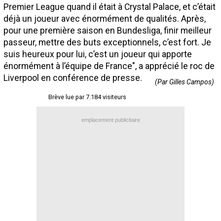
Premier League quand il était à Crystal Palace, et c’était
Contact / Signaler un bug
déjà un joueur avec énormément de qualités. Après,
Recrutement Maxifoot
pour une première saison en Bundesliga, finir meilleur
passeur, mettre des buts exceptionnels, c’est fort. Je
Mentions légales
suis heureux pour lui, c’est un joueur qui apporte
énormément à l’équipe de France", a apprécié le roc de
site web Maxifoot.fr
Liverpool en conférence de presse.
(Par Gilles Campos)
Brève lue par 7.184 visiteurs
emplacement publicitaire