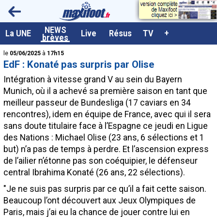
<
NEWS
A la UNE
La UNE
Live
Résus
TV
+
brèves
Dernières brèves
le
05/06/2025
à
17h15
EdF : Konaté pas surpris par Olise
Live / Matchs en direct
Intégration à vitesse grand V au sein du Bayern
Résultats et Classements
Munich, où il a achevé sa première saison en tant que
meilleur passeur de Bundesliga (17 caviars en 34
Class. buteurs européens
rencontres), idem en équipe de France, avec qui il sera
Programme TV foot
sans doute titulaire face à l’Espagne ce jeudi en Ligue
des Nations : Michael Olise (23 ans, 6 sélections et 1
Vidéos
but) n’a pas de temps à perdre. Et l’ascension express
Sondages
de l’ailier n’étonne pas son coéquipier, le défenseur
central Ibrahima Konaté (26 ans, 22 sélections).
Tableau transferts L1
"Je ne suis pas surpris par ce qu’il a fait cette saison.
Taille de la police
Beaucoup l’ont découvert aux Jeux Olympiques de
Paramètrages / Options
Paris, mais j’ai eu la chance de jouer contre lui en