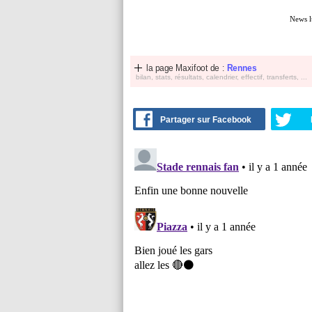
News l
la page Maxifoot de :
Rennes
bilan, stats, résultats, calendrier, effectif, transferts, ...
Partager sur Facebook