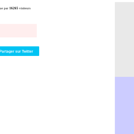
PSG : Ndja
16h21
ue par
16265
visiteurs
Real : Dio
16h04
Man City :
15h50
Rennes : A
15h40
Aston Vill
15h18
OM : une 
15h01
Le Havre :
14h46
Trabzonspo
14h25
Partager sur Twitter
Bordeaux 
14h12
FIFA : Al-
13h51
Fenerbahç
13h29
Bordeaux :
13h11
Galatasara
12h46
Southampto
12h28
Real : Vin
12h10
VIDEO : un
11h58
Real : Dio
11h35
Real : Rodr
11h19
PSG : Aklio
11h07
Médias : l
10h53
PSG : pas 
10h36
Real : ça 
10h13