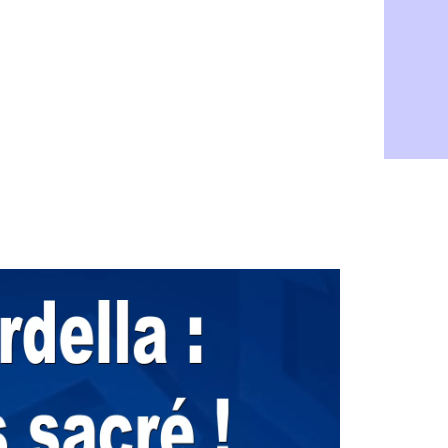
Barça : Fe
09h51
FIFA : des
09h32
Abha : c'es
09h11
Real : rép
08h57
Arsenal : 
08h39
Al-Ahli : 
08h22
PSG : Luis
00h06
Monaco : P
05/08
Rennes : Za
05/08
Rennes : u
05/08
VIDEO : Th
05/08
Dunkerque 
05/08
Lyon : Man
05/08
Amical : Ar
05/08
Amical : lo
05/08
Man City :
05/08
LdC : Fene
05/08
Al-Diriyah 
05/08
Atletico : 
05/08
Amical : p
05/08
VIDEO : le
05/08
CdM 2030 :
05/08
PSG : la c
05/08