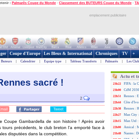
etenir :
Palmarès Coupe du Monde
-
Classement des BUTEURS Coupe du Monde
-
TA
emplacement publicitaire
n Utd
Arsenal
Liverpool
ManCity
Barca
Real
Atletico
Milan
Juve
Inter
Naples
ger
Coupe d'Europe
Les Bleus & International
Chroniques
TV
+
Buteurs
|
Calendrier
|
Equipe type
|
Tableau Transferts
|
Palmarès
|
Les Club
Actu et t
Rennes sacr
é !
FIFA : la 
23h22
CdM 2030 :
23h00
Rennes : E
22h51
2
Côte d'Ivo
22h44
Rennes : H
22h38
Email
Tweet
Man City :
22h27
e Coupe Gambardella de son histoire ! Après avoir
Man Utd : 
22h15
 tours précédents, le club breton l'a emporté face à
Amical : 
22h00
nales disputées dans la compétition.
Nantes : D
21h48