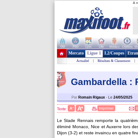
A r
OM
PSG
Lyon
Lille
Monaco
Chelsea
Ma
+ de clubs
Mercato
Ligue 1
L2/Coupes
Etran
Actualité
|
Résultats & Classement
|
Gambardella : 
Par
Romain Rigaux
-
Le
24/05/2025
+
A
-
A
Imprimer
Texte:
Le Stade Rennais remporte la quatrièm
éliminé Monaco, Nice et Auxerre lors des
Dijon (3-2) et reste invaincu en quatre fi