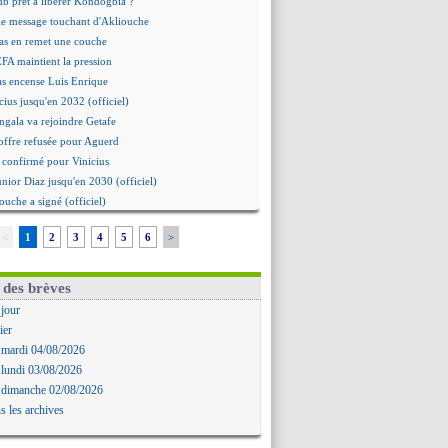
ub prêt à libérer Kondogbia ?
le message touchant d'Akliouche
as en remet une couche
EFA maintient la pression
as encense Luis Enrique
cius jusqu'en 2032 (officiel)
gala va rejoindre Getafe
offre refusée pour Aguerd
st confirmé pour Vinicius
unior Diaz jusqu'en 2030 (officiel)
ouche a signé (officiel)
offre pour Bulka
<
1
2
3
4
5
6
>
rat signé pour Akliouche
 Owori battu à mort à Kampala
Arteta veut créer une dynastie
 des brèves
alace a fait son offre pour Disasi
 jour
gouvernement espagnol s'en mêle
ier
onnante rumeur Gusto
 mardi 04/08/2026
Dallinga est sur le marché
 lundi 03/08/2026
rd trouvé avec Man City pour Rulli
 dimanche 02/08/2026
na vers Leverkusen pour 25 M€
s les archives
Forlan nommé sélectionneur (officiel)
Juanlu signe à Bournemouth (officiel)