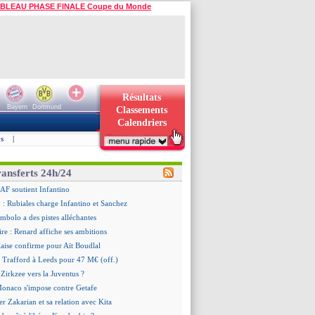
BLEAU PHASE FINALE Coupe du Monde
Résultats
Bayern
Dortmund
Classements
Calendriers
s
|
ransferts 24h/24
CAF soutient Infantino
 Rubiales charge Infantino et Sanchez
mbolo a des pistes alléchantes
ire : Renard affiche ses ambitions
aise confirme pour Aït Boudlal
 Trafford à Leeds pour 47 M€ (off.)
Zirkzee vers la Juventus ?
Monaco s'impose contre Getafe
er Zakarian et sa relation avec Kita