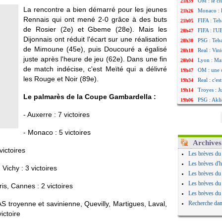
OM : le cl
21h39
La rencontre a bien démarré pour les jeunes
Monaco : 
21h26
Rennais qui ont mené 2-0 grâce à des buts
FIFA : Teb
21h05
de Rosier (2e) et Gbeme (28e). Mais les
FIFA : l'U
20h47
Dijonnais ont réduit l'écart sur une réalisation
PSG : Teb
20h30
de Mimoune (45e), puis Doucouré a égalisé
Real : Vini
20h18
juste après l'heure de jeu (62e). Dans une fin
Lyon : Man
20h04
de match indécise, c'est Meïté qui a délivré
OM : une 
19h47
les Rouge et Noir (89e).
Real : c'e
19h34
Troyes : J
19h14
Le palmarès de la Coupe Gambardella :
PSG : Akli
19h06
OM : une 
18h50
- Auxerre : 7 victoires
PSG : cont
18h30
Ouganda :
18h20
- Monaco : 5 victoires
Arsenal : 
17h58
Archives
victoires
Chelsea : P
17h47
Les brèves du
FIFA : le 
17h34
Les brèves d'h
Vichy : 3 victoires
PSG : l'ét
17h22
Les brèves du
Bologne : 
17h10
Les brèves du
is, Cannes : 2 victoires
OM : acco
16h59
Les brèves du
OM : Medi
16h53
AS troyenne et savinienne, Quevilly, Martigues, Laval,
Recherche dan
Uruguay : 
16h45
ictoire
Séville : 
16h34