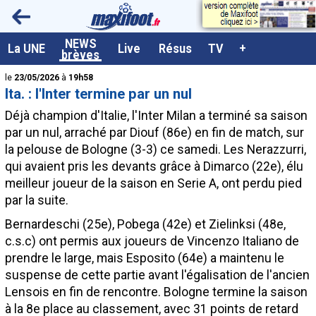
<
NEWS
A la UNE
La UNE
Live
Résus
TV
+
brèves
Dernières brèves
le
23/05/2026
à
19h58
Ita. : l'Inter termine par un nul
Live / Matchs en direct
Déjà champion d'Italie, l'Inter Milan a terminé sa saison
Résultats et Classements
par un nul, arraché par Diouf (86e) en fin de match, sur
la pelouse de Bologne (3-3) ce samedi. Les Nerazzurri,
Class. buteurs européens
qui avaient pris les devants grâce à Dimarco (22e), élu
Programme TV foot
meilleur joueur de la saison en Serie A, ont perdu pied
par la suite.
Vidéos
Bernardeschi (25e), Pobega (42e) et Zielinksi (48e,
Sondages
c.s.c) ont permis aux joueurs de Vincenzo Italiano de
Tableau transferts L1
prendre le large, mais Esposito (64e) a maintenu le
suspense de cette partie avant l'égalisation de l'ancien
Taille de la police
Lensois en fin de rencontre. Bologne termine la saison
Paramètrages / Options
à la 8e place au classement, avec 31 points de retard