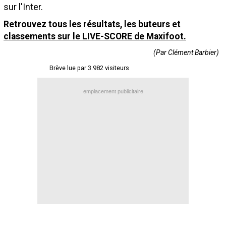
sur l'Inter.
Contact / Signaler un bug
Retrouvez tous les résultats, les buteurs et
Recrutement Maxifoot
classements sur le LIVE-SCORE de Maxifoot.
Mentions légales
(Par Clément Barbier)
site web Maxifoot.fr
Brève lue par 3.982 visiteurs
emplacement publicitaire