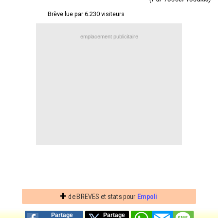
Contact / Signaler un bug
Brève lue par 6.230 visiteurs
Recrutement Maxifoot
emplacement publicitaire
Mentions légales
site web Maxifoot.fr
+
de BREVES et stats pour
Empoli
Partage
Partage