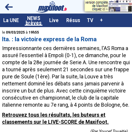
<
NEWS
A la UNE
La UNE
Live
Résus
TV
+
brèves
Dernières brèves
le
09/03/2025
à
19h55
Ita. : la victoire express de la Roma
Live / Matchs en direct
Impressionnante ces dernières semaines, l'AS Roma a
Résultats et Classements
assuré l'essentiel à Empoli (0-1), ce dimanche, pour le
compte de la 28e journée de Serie A. Une rencontre qui
Class. buteurs européens
a tourné après seulement 21 secondes sur une frappe
Programme TV foot
pure de Soule (1ère). Par la suite, la Louve a très
nettement dominé les débats sans jamais parvenir à
Vidéos
inscrire un but de plus. Avec cette cinquième victoire
Sondages
consécutive en championnat, le club de la capitale
italienne remonte au 7e rang, à 4 points de Bologne, 6e.
Tableau transferts L1
Retrouvez tous les résultats, les buteurs et
Taille de la police
classements sur le LIVE-SCORE de Maxifoot.
Paramètrages / Options
(Par Youcef Touaitia)