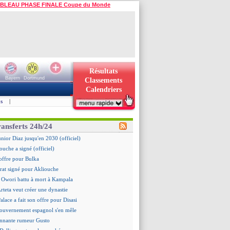
BLEAU PHASE FINALE Coupe du Monde
Résultats
Bayern
Dortmund
Classements
Calendriers
s
|
ransferts 24h/24
unior Diaz jusqu'en 2030 (officiel)
ouche a signé (officiel)
offre pour Bulka
rat signé pour Akliouche
 Owori battu à mort à Kampala
Arteta veut créer une dynastie
alace a fait son offre pour Disasi
gouvernement espagnol s'en mêle
onnante rumeur Gusto