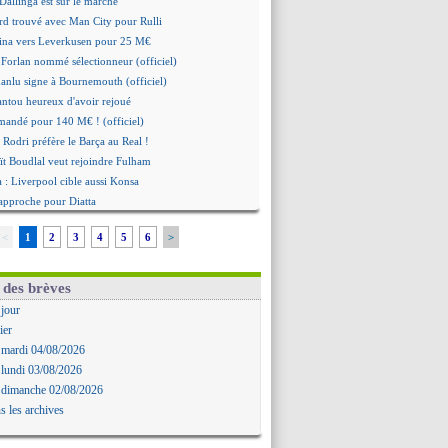
Dallinga est sur le marché
rd trouvé avec Man City pour Rulli
na vers Leverkusen pour 25 M€
Forlan nommé sélectionneur (officiel)
Juanlu signe à Bournemouth (officiel)
ntou heureux d'avoir rejoué
mandé pour 140 M€ ! (officiel)
 Rodri préfère le Barça au Real !
ït Boudlal veut rejoindre Fulham
a : Liverpool cible aussi Konsa
approche pour Diatta
 Diaw va signer à Lille
<
1
2
3
4
5
6
>
r : Salah a signé ! (officiel)
: les mots de Mavuba
Khelaïfi président ? Tebas dit non
 des brèves
e : Greenwood savoure son premier but
 jour
 Mavuba n'est plus l'entraîneur (off.)
ier
y : Milan rejette 35 M€ pour Leão
 mardi 04/08/2026
n : D. Traoré prêté au Mans (officiel)
 lundi 03/08/2026
icius tout proche de prolonger !
 dimanche 02/08/2026
 accueil impressionnant pour Salah !
s les archives
mandé attendu ce jeudi à Madrid !
i, la piste Barça se confirme