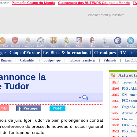
etenir :
Palmarès Coupe du Monde
-
Classement des BUTEURS Coupe du Monde
-
TA
emplacement publicitaire
n Utd
Arsenal
Liverpool
ManCity
Barca
Real
Atletico
Milan
Juve
Inter
Naples
ger
Coupe d'Europe
Les Bleus & International
Chroniques
TV
+
Buteurs
|
Calendrier
|
Equipe type
|
Tableau Transferts
|
Palmarès
|
Les Club
 annonce la
Actu et t
Troyes : J
19h14
e Tudor
PSG : Akli
19h06
OM : une 
18h50
+
PSG : cont
18h30
Ouganda :
18h20
Email
Tweet
Arsenal : 
17h58
Chelsea : P
17h47
mois de juin, Igor Tudor va bien prolonger son contrat
FIFA : le 
17h34
n conférence de presse, le nouveau directeur général
PSG : l'ét
17h22
 de l'entraîneur croate.