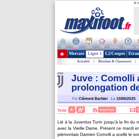
A r
OM
PSG
Lyon
Lille
Monaco
Chelsea
Ma
+ de clubs
Mercato
Ligue 1
L2/Coupes
Etran
Actualité
|
Résultats & Classement
|
Juve : Comolli
prolongation d
Par
Clément Barbier
-
Le
10/06/2025
+
A
-
A
Imprimer
Texte:
Lié à la Juventus Turin jusqu'à la fin du 
avec la Vieille Dame. Présent ce mardi e
piémontais Damien Comolli a scellé le sort