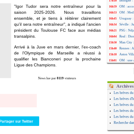
Bologne : 
17h10
"Igor Tudor sera notre entraîneur pour la
OM : acco
16h59
saison 2025-2026. Nous travaillons
OM : Medi
16h53
ensemble, et je tiens à réitérer clairement
Uruguay : 
16h45
qu'il sera notre entraîneur", a indiqué l'ancien
Séville : 
16h34
président du Toulouse FC face aux médias
PSG : Ndja
16h21
transalpins.
Real : Dio
16h04
Man City :
15h50
Arrivé à la Juve en mars dernier, l'ex-coach
Rennes : A
15h40
de l'Olympique de Marseille a réussi à
Aston Vill
15h18
qualifier les Bianconeri pour la prochaine
OM : une 
15h01
Ligue des Champions.
Le Havre :
14h46
Trabzonspo
14h25
News lue par
8119
visiteurs
Bordeaux 
14h12
FIFA : Al-
13h51
Archives
Fenerbahç
13h29
Les brèves du
Bordeaux :
13h11
Les brèves d'h
Galatasara
12h46
Les brèves du
Southampto
12h28
Les brèves du
Real : Vin
12h10
Les brèves du
VIDEO : un
11h58
Partager sur Twitter
Recherche dan
Real : Dio
11h35
Real : Rodr
11h19