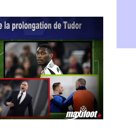
Atletico : 
05/08
Amical : p
05/08
VIDEO : le
05/08
CdM 2030 :
05/08
PSG : la c
05/08
Newcastle :
05/08
Real : une 
05/08
Amical : l
05/08
Monaco : Ca
05/08
Atletico : 
05/08
Real : Dio
05/08
Arsenal : H
05/08
Man Utd : B
05/08
Roma : Mol
05/08
Le Havre : 
05/08
Chelsea : 
05/08
Atletico : 
05/08
FIFA : Figo
05/08
Naples : L
05/08
Feyenoord :
05/08
Brest : c'e
05/08
Amical : la
05/08
Amical : u
05/08