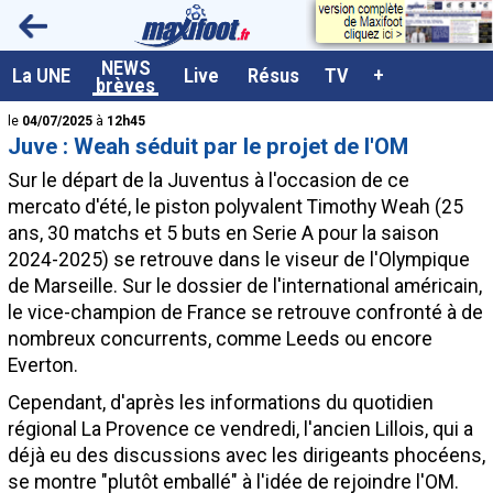
<
NEWS
A la UNE
La UNE
Live
Résus
TV
+
brèves
Dernières brèves
le
04/07/2025
à
12h45
Juve : Weah séduit par le projet de l'OM
Live / Matchs en direct
Sur le départ de la Juventus à l'occasion de ce
Résultats et Classements
mercato d'été, le piston polyvalent Timothy
Weah
(25
ans, 30 matchs et 5 buts en Serie A pour la saison
Class. buteurs européens
2024-2025) se retrouve dans le viseur de l'Olympique
Programme TV foot
de Marseille. Sur le dossier de l'international américain,
le vice-champion de France se retrouve confronté à de
Vidéos
nombreux concurrents, comme Leeds ou encore
Sondages
Everton.
Tableau transferts L1
Cependant, d'après les informations du quotidien
régional La Provence ce vendredi, l'ancien Lillois, qui a
Taille de la police
déjà eu des discussions avec les dirigeants phocéens,
Paramètrages / Options
se montre "plutôt emballé" à l'idée de rejoindre l'OM.