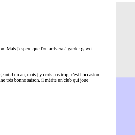
Real : Dio
11h35
Real : Rodr
11h19
PSG : Aklio
11h07
Médias : l
10h53
PSG : pas 
10h36
Real : ça 
10h13
Barça : Fe
09h51
FIFA : des
09h32
Abha : c'es
09h11
Real : rép
08h57
Arsenal : 
08h39
Al-Ahli : 
08h22
PSG : Luis
00h06
Monaco : P
05/08
Rennes : Za
05/08
Rennes : u
05/08
VIDEO : Th
05/08
Dunkerque 
05/08
Lyon : Man
05/08
Amical : Ar
05/08
Amical : lo
05/08
Man City :
05/08