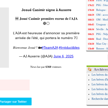
FIFA : le 
17h34
PSG : l'ét
17h22
Josué Casimir signe à Auxerre
Bologne : 
17h10
OM : acco
16h59
🆕 𝐉𝐨𝐬𝐮𝐞́ 𝐂𝐚𝐬𝐢𝐦𝐢𝐫 𝐩𝐫𝐞𝐦𝐢𝐞̀𝐫𝐞 𝐫𝐞𝐜𝐫𝐮𝐞 𝐝𝐞 𝐥’𝐀𝐉𝐀
OM : Medi
16h53
🔵⚪
Uruguay : 
16h45
Séville : 
16h34
L’AJA est heureuse d’annoncer sa première
PSG : Ndja
16h21
arrivée de l’été, qui portera le numéro 7⃣
Real : Dio
16h04
Man City :
15h50
𝐵𝑖𝑒𝑛𝑣𝑒𝑛𝑢𝑒 𝐽𝑜𝑠𝑢𝑒́ ! 🏡
#TeamAJA
#Irréductibles
Rennes : A
15h40
Aston Vill
15h18
— AJ Auxerre (@AJA)
June 6, 2025
OM : une 
15h01
Le Havre :
14h46
News lue par
6360
visiteurs
Trabzonspo
14h25
Archives
Bordeaux 
14h12
Les brèves du
FIFA : Al-
13h51
Les brèves d'h
Fenerbahç
13h29
Les brèves du
Bordeaux :
13h11
Les brèves du
Galatasara
12h46
Les brèves du
Southampto
12h28
Recherche dan
Partager sur Twitter
Real : Vin
12h10
VIDEO : un
11h58