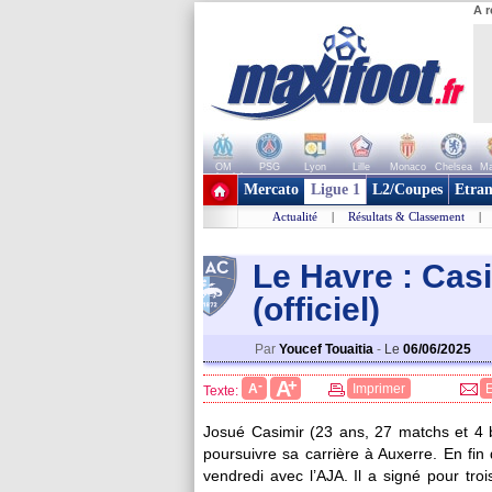
A r
OM
PSG
Lyon
Lille
Monaco
Chelsea
Ma
+ de clubs
Mercato
Ligue 1
L2/Coupes
Etran
Actualité
|
Résultats & Classement
|
Le Havre : Casi
(officiel)
Par
Youcef Touaitia
-
Le
06/06/2025
+
A
-
A
Imprimer
Texte:
Josué
Casimir
(23 ans, 27 matchs et 4 b
poursuivre sa carrière à Auxerre. En fin 
vendredi avec l’AJA. Il a signé pour tro