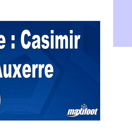
LdC : Fene
05/08
Al-Diriyah 
05/08
Atletico : 
05/08
Amical : p
05/08
VIDEO : le
05/08
CdM 2030 :
05/08
PSG : la c
05/08
Newcastle :
05/08
Real : une 
05/08
Amical : l
05/08
Monaco : Ca
05/08
Atletico : 
05/08
Real : Dio
05/08
Arsenal : H
05/08
Man Utd : B
05/08
Roma : Mol
05/08
Le Havre : 
05/08
Chelsea : 
05/08
Atletico : 
05/08
FIFA : Figo
05/08
Naples : L
05/08
Feyenoord :
05/08
Brest : c'e
05/08