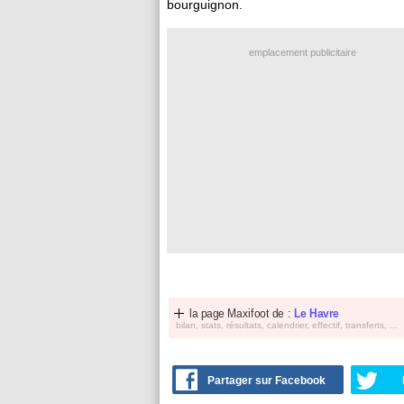
bourguignon.
emplacement publicitaire
la page Maxifoot de :
Le Havre
bilan, stats, résultats, calendrier, effectif, transferts, ...
Partager sur Facebook