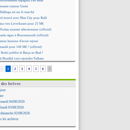
gouvernement espagnol s'en mêle
onnante rumeur Gusto
Dallinga est sur le marché
rd trouvé avec Man City pour Rulli
na vers Leverkusen pour 25 M€
Forlan nommé sélectionneur (officiel)
Juanlu signe à Bournemouth (officiel)
ntou heureux d'avoir rejoué
mandé pour 140 M€ ! (officiel)
 Rodri préfère le Barça au Real !
ït Boudlal veut rejoindre Fulham
a : Liverpool cible aussi Konsa
<
1
2
3
4
5
6
>
approche pour Diatta
 Diaw va signer à Lille
r : Salah a signé ! (officiel)
 des brèves
: les mots de Mavuba
 jour
Khelaïfi président ? Tebas dit non
ier
e : Greenwood savoure son premier but
 mardi 04/08/2026
 Mavuba n'est plus l'entraîneur (off.)
 lundi 03/08/2026
y : Milan rejette 35 M€ pour Leão
 dimanche 02/08/2026
n : D. Traoré prêté au Mans (officiel)
s les archives
icius tout proche de prolonger !
 accueil impressionnant pour Salah !