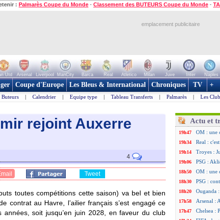
etenir :
Palmarès Coupe du Monde
-
Classement des BUTEURS Coupe du Monde
-
TA
emplacement publicitaire
n Utd
Arsenal
Liverpool
ManCity
Barca
Real
Atletico
Milan
Juve
Inter
Naples
ger
Coupe d'Europe
Les Bleus & International
Chroniques
TV
+
Buteurs
|
Calendrier
|
Equipe type
|
Tableau Transferts
|
Palmarès
|
Les Club
mir rejoint Auxerre
Actu et t
OM : une 
19h47
Real : c'e
19h34
Troyes : J
19h14
4
PSG : Akli
19h06
OM : une 
18h50
Email
Tweet
PSG : cont
18h30
Ouganda :
18h20
uts toutes compétitions cette saison) va bel et bien
Arsenal : 
17h58
de contrat au Havre, l’ailier français s’est engagé ce
Chelsea : P
17h47
is années, soit jusqu’en juin 2028, en faveur du club