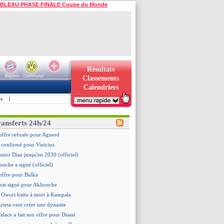
BLEAU PHASE FINALE Coupe du Monde
Résultats
Bayern
Dortmund
Classements
Calendriers
s
|
ransferts 24h/24
offre refusée pour Aguerd
st confirmé pour Vinicius
unior Diaz jusqu'en 2030 (officiel)
ouche a signé (officiel)
offre pour Bulka
rat signé pour Akliouche
 Owori battu à mort à Kampala
Arteta veut créer une dynastie
alace a fait son offre pour Disasi