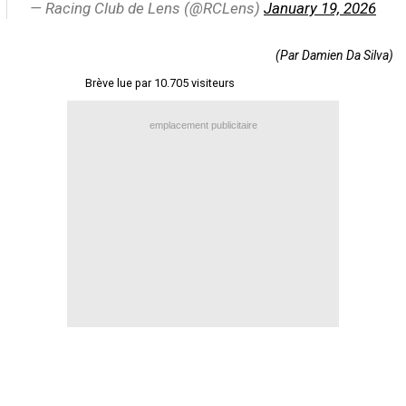
— Racing Club de Lens (@RCLens)
January 19, 2026
Contact / Signaler un bug
Recrutement Maxifoot
(Par Damien Da Silva)
Brève lue par 10.705 visiteurs
Mentions légales
site web Maxifoot.fr
emplacement publicitaire