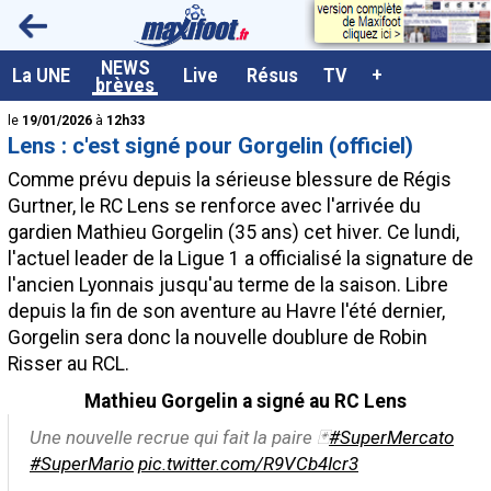
<
NEWS
A la UNE
La UNE
Live
Résus
TV
+
brèves
Dernières brèves
le
19/01/2026
à
12h33
Lens : c'est signé pour Gorgelin (officiel)
Live / Matchs en direct
Comme prévu depuis la sérieuse blessure de Régis
Résultats et Classements
Gurtner, le RC Lens se renforce avec l'arrivée du
gardien Mathieu Gorgelin (35 ans) cet hiver. Ce lundi,
Class. buteurs européens
l'actuel leader de la Ligue 1 a officialisé la signature de
Programme TV foot
l'ancien Lyonnais jusqu'au terme de la saison. Libre
depuis la fin de son aventure au Havre l'été dernier,
Vidéos
Gorgelin sera donc la nouvelle doublure de Robin
Sondages
Risser au RCL.
Tableau transferts L1
Mathieu Gorgelin a signé au RC Lens
Taille de la police
Une nouvelle recrue qui fait la paire 🃏
#SuperMercato
#SuperMario
pic.twitter.com/R9VCb4Icr3
Paramètrages / Options