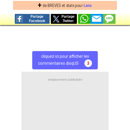
+
de BREVES et stats pour
Lens
Partage
Partage
Facebook
Twitter
cliquez ici pour afficher les
commentaires disqUS
3
emplacement publicitaire