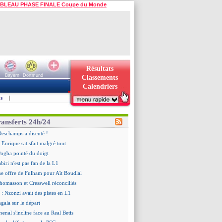
BLEAU PHASE FINALE Coupe du Monde
Résultats
Bayern
Dortmund
Classements
Calendriers
s
|
ransferts 24h/24
Deschamps a discuté !
 Enrique satisfait malgré tout
ogba pointé du doigt
biri n'est pas fan de la L1
ne offre de Fulham pour Aït Boudlal
omasson et Cresswell réconciliés
: Nzonzi avait des pistes en L1
gala sur le départ
senal s'incline face au Real Betis