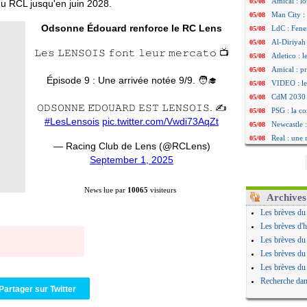
Amical : lo
05/08
du RCL jusqu'en juin 2028.
Man City :
05/08
Odsonne Édouard renforce le RC Lens
LdC : Fene
05/08
Al-Diriyah 
05/08
𝙻𝚎𝚜 𝙻𝙴𝙽𝚂𝙾𝙸𝚂 𝚏𝚘𝚗𝚝 𝚕𝚎𝚞𝚛 𝚖𝚎𝚛𝚌𝚊𝚝𝚘 📺
Atletico : 
05/08
Amical : p
05/08
Épisode 9 : Une arrivée notée 9/9. 🧑‍🎓
VIDEO : le
05/08
CdM 2030 :
05/08
𝙾𝙳𝚂𝙾𝙽𝙽𝙴 𝙴́𝙳𝙾𝚄𝙰𝚁𝙳 𝙴𝚂𝚃 𝙻𝙴𝙽𝚂𝙾𝙸𝚂. ✍️
PSG : la c
05/08
#LesLensois
pic.twitter.com/Vwdi73AqZt
Newcastle :
05/08
Real : une 
05/08
— Racing Club de Lens (@RCLens)
Amical : l
05/08
September 1, 2025
Monaco : Ca
05/08
Atletico : 
05/08
News lue par
10065
visiteurs
Real : Dio
05/08
Archives
Arsenal : H
05/08
Les brèves du
Man Utd : B
05/08
Les brèves d'h
Roma : Mol
05/08
Les brèves du
Le Havre : 
05/08
Les brèves du
Chelsea : 
05/08
Les brèves du
Atletico : 
05/08
Recherche dan
Partager sur Twitter
FIFA : Figo
05/08
Naples : L
05/08