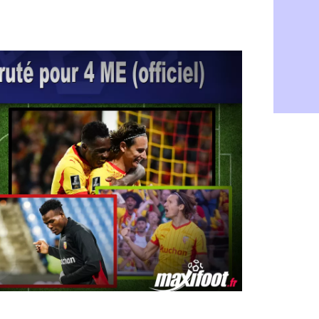
Ipswich : F
05/08
PSG : Live
05/08
Real : le d
05/08
Lyon : Mat
05/08
Lyon : Fons
04/08
Nice : une
04/08
Trabzonspo
04/08
Lyon : Fons
04/08
EdF : Infa
04/08
LdC : du c
04/08
Lyon : la st
04/08
Lyon : Govo
04/08
Lyon : une
04/08
Lyon : Abn
04/08
LdC : Spar
04/08
VIDEO : le
04/08
Man City :
04/08
Strasbourg 
04/08
PSG : Ayari
04/08
Man City : 
04/08
Amical : St
04/08
OM : le me
04/08
Chelsea : 
04/08