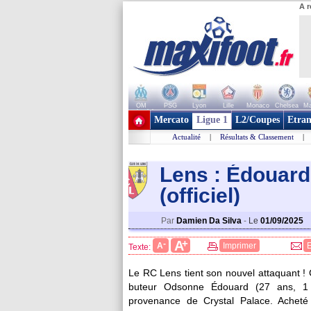
A r
OM
PSG
Lyon
Lille
Monaco
Chelsea
Ma
+ de clubs
Mercato
Ligue 1
L2/Coupes
Etran
Actualité
|
Résultats & Classement
|
Lens : Édouard
(officiel)
Par
Damien Da Silva
-
Le
01/09/2025
+
A
-
A
Imprimer
Texte:
Le RC Lens tient son nouvel attaquant ! 
buteur
Odsonne Édouard
(27 ans, 1 
provenance de Crystal Palace. Acheté 