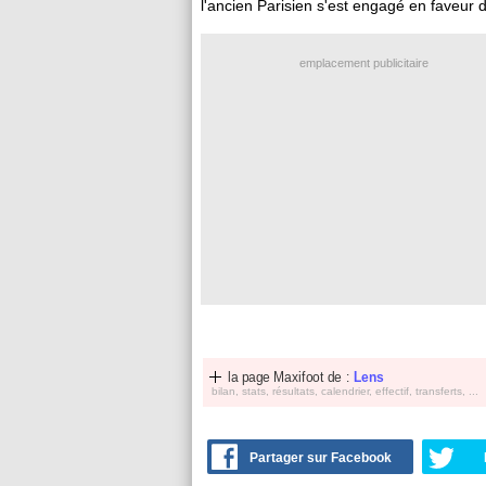
l'ancien Parisien s'est engagé en faveur 
emplacement publicitaire
la page Maxifoot de :
Lens
bilan, stats, résultats, calendrier, effectif, transferts, ...
Partager sur Facebook