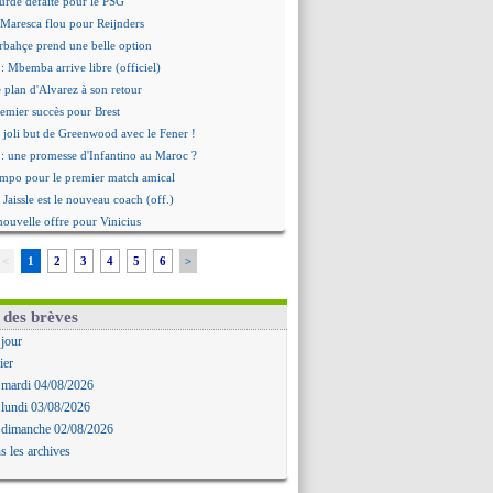
urde défaite pour le PSG
 Maresca flou pour Reijnders
rbahçe prend une belle option
: Mbemba arrive libre (officiel)
le plan d'Alvarez à son retour
remier succès pour Brest
 joli but de Greenwood avec le Fener !
 une promesse d'Infantino au Maroc ?
ompo pour le premier match amical
 Jaissle est le nouveau coach (off.)
nouvelle offre pour Vinicius
'OM domine Al-Shahaniya
<
1
2
3
4
5
6
>
bral a prolongé (officiel)
Molina va signer à la Roma
mandé arrive pour 140 M€ !
 des brèves
avertz en veut encore plus
 jour
ayindir en route pour le Celta
ier
ina en cas d'échec avec Read
 mardi 04/08/2026
Zouaoui plutôt vers Montpellier ?
 lundi 03/08/2026
Côme touche au but pour Chalobah
 dimanche 02/08/2026
Romero toujours souhaité
s les archives
 réclame la démission d'Infantino
ukaku absent du stage