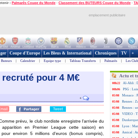
etenir :
Palmarès Coupe du Monde
-
Classement des BUTEURS Coupe du Monde
-
TA
emplacement publicitaire
n Utd
Arsenal
Liverpool
ManCity
Barca
Real
Atletico
Milan
Juve
Inter
Naples
ger
Coupe d'Europe
Les Bleus & International
Chroniques
TV
+
Buteurs
|
Calendrier
|
Equipe type
|
Tableau Transferts
|
Palmarès
|
Les Club
 recruté pour 4 M€
Actu et t
Al-Ahli : 
08h22
PSG : Luis
00h06
Monaco : P
05/08
+
Rennes : Za
05/08
Rennes : u
05/08
Email
Tweet
VIDEO : Th
05/08
Dunkerque 
05/08
Comme prévu, le club nordiste enregistre l'arrivée du
Lyon : Man
05/08
apparition en Premier League cette saison) en
Amical : Ar
05/08
pour environ 5 millions d'euros (bonus compris),