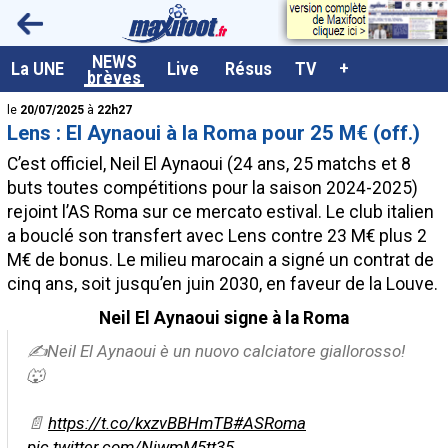
<
NEWS
A la UNE
La UNE
Live
Résus
TV
+
brèves
Dernières brèves
le
20/07/2025
à
22h27
Lens : El Aynaoui à la Roma pour 25 M€ (off.)
Live / Matchs en direct
C’est officiel, Neil
El Aynaoui
(24 ans, 25 matchs et 8
Résultats et Classements
buts toutes compétitions pour la saison 2024-2025)
rejoint l’AS Roma sur ce mercato estival. Le club italien
Class. buteurs européens
a bouclé son transfert avec Lens contre 23 M€ plus 2
Programme TV foot
M€ de bonus. Le milieu marocain a signé un contrat de
cinq ans, soit jusqu’en juin 2030, en faveur de la Louve.
Vidéos
Neil El Aynaoui signe à la Roma
Sondages
✍️Neil El Aynaoui è un nuovo calciatore giallorosso!
Tableau transferts L1
🐺
Taille de la police
📄
https://t.co/kxzvBBHmTB
#ASRoma
Paramètrages / Options
pic.twitter.com/NiwmM5tt35