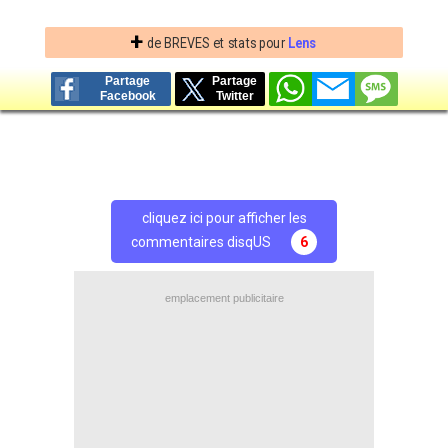
+
de BREVES et stats pour
Lens
Partage
Partage
Facebook
Twitter
cliquez ici pour afficher les
commentaires disqUS
6
emplacement publicitaire