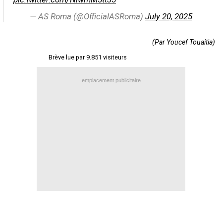
Contact / Signaler un bug
— AS Roma (@OfficialASRoma)
July 20, 2025
Recrutement Maxifoot
(Par Youcef Touaitia)
Mentions légales
Brève lue par 9.851 visiteurs
site web Maxifoot.fr
emplacement publicitaire